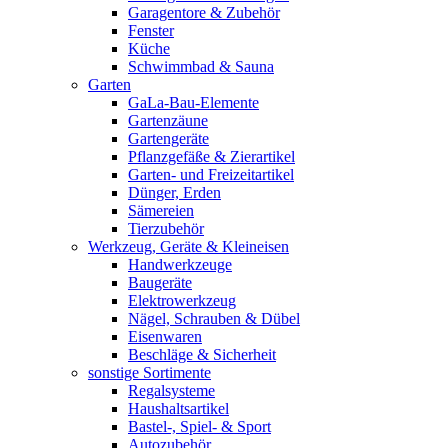
Garagentore & Zubehör
Fenster
Küche
Schwimmbad & Sauna
Garten
GaLa-Bau-Elemente
Gartenzäune
Gartengeräte
Pflanzgefäße & Zierartikel
Garten- und Freizeitartikel
Dünger, Erden
Sämereien
Tierzubehör
Werkzeug, Geräte & Kleineisen
Handwerkzeuge
Baugeräte
Elektrowerkzeug
Nägel, Schrauben & Dübel
Eisenwaren
Beschläge & Sicherheit
sonstige Sortimente
Regalsysteme
Haushaltsartikel
Bastel-, Spiel- & Sport
Autozubehör