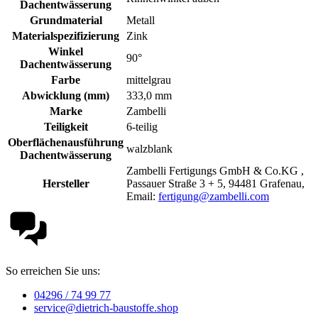
Dachentwässerung
Grundmaterial
Metall
Materialspezifizierung
Zink
Winkel
90°
Dachentwässerung
Farbe
mittelgrau
Abwicklung (mm)
333,0 mm
Marke
Zambelli
Teiligkeit
6-teilig
Oberflächenausführung
walzblank
Dachentwässerung
Zambelli Fertigungs GmbH & Co.KG ,
Hersteller
Passauer Straße 3 + 5, 94481 Grafenau,
Email:
fertigung@zambelli.com
So erreichen Sie uns:
04296 / 74 99 77
service@dietrich-baustoffe.shop