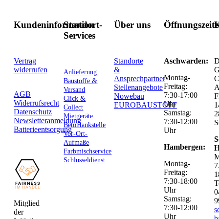
Kundeninformation
Standort-
Über uns
Öffnungszeit
K
Services
Vertrag
Standorte
Aschwarden:
D
widerrufen
&
G
Anlieferung
Montag-
Ansprechpartner
C
Baustoffe &
Freitag:
Stellenangebote
Versand
AGB
7:30-17:00
Nowebau
F
Click &
Widerrufsrecht
Uhr
EUROBAUSTOFF
1
Collect
Datenschutz
Samstag:
2
Mietgeräte
Newsletteranmeldung
7:30-12:00
S
Betontankstelle
Batterieentsorgung
Uhr
Vor-Ort-
S
Aufmaße
Hambergen:
H
Farbmischservice
M
Schlüsseldienst
Montag-
7
Freitag:
1
7:30-18:00
T
Uhr
0
Samstag:
9
Mitglied
7:30-12:00
s
der
Uhr
b