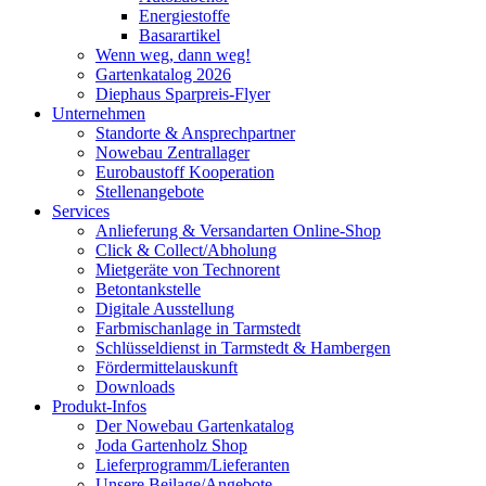
Energiestoffe
Basarartikel
Wenn weg, dann weg!
Gartenkatalog 2026
Diephaus Sparpreis-Flyer
Unternehmen
Standorte & Ansprechpartner
Nowebau Zentrallager
Eurobaustoff Kooperation
Stellenangebote
Services
Anlieferung & Versandarten Online-Shop
Click & Collect/Abholung
Mietgeräte von Technorent
Betontankstelle
Digitale Ausstellung
Farbmischanlage in Tarmstedt
Schlüsseldienst in Tarmstedt & Hambergen
Fördermittelauskunft
Downloads
Produkt-Infos
Der Nowebau Gartenkatalog
Joda Gartenholz Shop
Lieferprogramm/Lieferanten
Unsere Beilage/Angebote