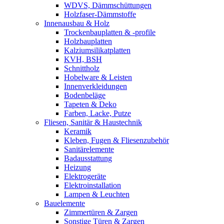
WDVS, Dämmschüttungen
Holzfaser-Dämmstoffe
Innenausbau & Holz
Trockenbauplatten & -profile
Holzbauplatten
Kalziumsilikatplatten
KVH, BSH
Schnittholz
Hobelware & Leisten
Innenverkleidungen
Bodenbeläge
Tapeten & Deko
Farben, Lacke, Putze
Fliesen, Sanitär & Haustechnik
Keramik
Kleben, Fugen & Fliesenzubehör
Sanitärelemente
Badausstattung
Heizung
Elektrogeräte
Elektroinstallation
Lampen & Leuchten
Bauelemente
Zimmertüren & Zargen
Sonstige Türen & Zargen