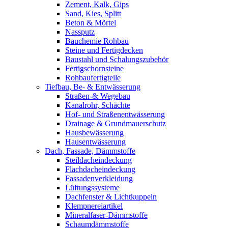
Zement, Kalk, Gips
Sand, Kies, Splitt
Beton & Mörtel
Nassputz
Bauchemie Rohbau
Steine und Fertigdecken
Baustahl und Schalungszubehör
Fertigschornsteine
Rohbaufertigteile
Tiefbau, Be- & Entwässerung
Straßen-& Wegebau
Kanalrohr, Schächte
Hof- und Straßenentwässerung
Drainage & Grundmauerschutz
Hausbewässerung
Hausentwässerung
Dach, Fassade, Dämmstoffe
Steildacheindeckung
Flachdacheindeckung
Fassadenverkleidung
Lüftungssysteme
Dachfenster & Lichtkuppeln
Klempnereiartikel
Mineralfaser-Dämmstoffe
Schaumdämmstoffe