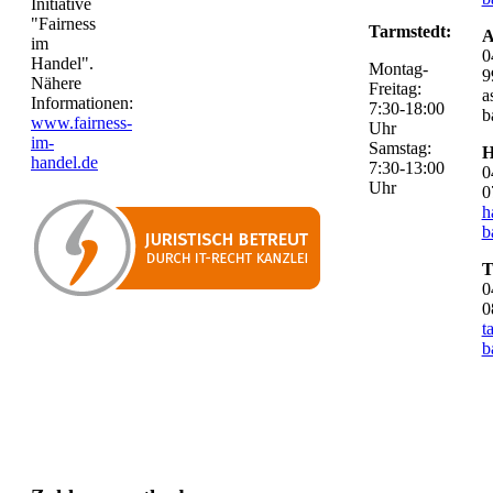
Initiative
"Fairness
Tarmstedt:
A
im
0
Handel".
Montag-
9
Nähere
Freitag:
a
Informationen:
7:30-18:00
b
www.fairness-
Uhr
im-
Samstag:
H
handel.de
7:30-13:00
0
Uhr
0
h
b
T
0
0
t
b