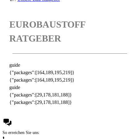
EUROBAUSTOFF
RATGEBER
guide
{"packages":[164,189,195,219]}
{"packages":[164,189,195,219]}
guide
{"packages":[29,178,181,188]}
{"packages":[29,178,181,188]}
So erreichen Sie uns: