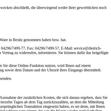
 Zwecken abschließt, die überwiegend weder ihrer gewerblichen noch
zte Ware in Besitz genommen haben bzw. hat.
04296/7499-77, Fax: 04296/7499-57, E-Mail: service@dietrich-
en Vertrag zu widerrufen, informieren. Sie können dafür das beigefügte
 Sie diese Online-Funktion nutzen, wird Ihnen auf einem
ung sowie dem Datum und der Uhrzeit ihres Eingangs übermittelt.
bsenden.
 Ausnahme der zusätzlichen Kosten, die sich daraus ergeben, dass Sie
n vierzehn Tagen ab dem Tag zurückzuzahlen, an dem die Mitteilung
ursprünglichen Transaktion eingesetzt haben, es sei denn, mit Ihnen
Rückzahlung verweigern, bis wir die Waren wieder zurückerhalten