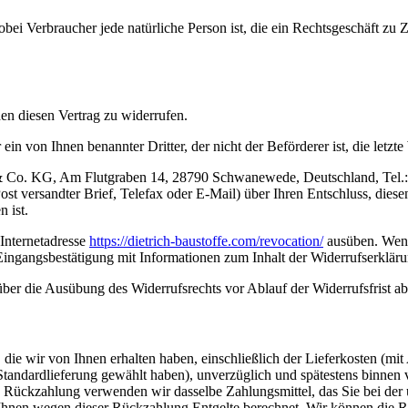
bei Verbraucher jede natürliche Person ist, die ein Rechtsgeschäft zu
n diesen Vertrag zu widerrufen.
ein von Ihnen benannter Dritter, der nicht der Beförderer ist, die let
 Co. KG, Am Flutgraben 14, 28790 Schwanewede, Deutschland, Tel.: 
Post versandter Brief, Telefax oder E-Mail) über Ihren Entschluss, dies
 ist.
 Internetadresse
https://dietrich-baustoffe.com
/revocation
/
ausüben. Wenn
 Eingangsbestätigung mit Informationen zum Inhalt der Widerrufserklär
 über die Ausübung des Widerrufsrechts vor Ablauf der Widerrufsfrist a
die wir von Ihnen erhalten haben, einschließlich der Lieferkosten (mit
e Standardlieferung gewählt haben), unverzüglich und spätestens binne
se Rückzahlung verwenden wir dasselbe Zahlungsmittel, das Sie bei der 
 Ihnen wegen dieser Rückzahlung Entgelte berechnet. Wir können die 