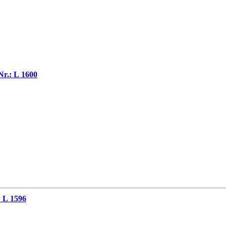
Nr.: L 1600
U / # 6109290 x 180 x 80 cm, Nr.: L 1596