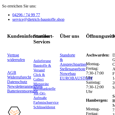
So erreichen Sie uns:
04296 / 74 99 77
service@dietrich-baustoffe.shop
Kundeninformation
Standort-
Über uns
Öffnungszeit
K
Services
Vertrag
Standorte
Aschwarden:
D
widerrufen
&
G
Anlieferung
Montag-
Ansprechpartner
C
Baustoffe &
Freitag:
Stellenangebote
Versand
AGB
7:30-17:00
Nowebau
F
Click &
Widerrufsrecht
Uhr
EUROBAUSTOFF
1
Collect
Datenschutz
Samstag:
2
Mietgeräte
Newsletteranmeldung
7:30-12:00
S
Betontankstelle
Batterieentsorgung
Uhr
Vor-Ort-
S
Aufmaße
Hambergen:
H
Farbmischservice
M
Schlüsseldienst
Montag-
7
Freitag:
1