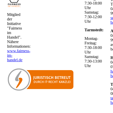
7:30-18:00
T
Uhr
0
Samstag:
9
Mitglied
7:30-12:00
s
der
Uhr
b
Initiative
"Fairness
Tarmstedt:
A
im
0
Handel".
Montag-
9
Nähere
Freitag:
a
Informationen:
7:30-18:00
b
www.fairness-
Uhr
im-
Samstag:
H
handel.de
7:30-13:00
0
Uhr
0
h
b
T
0
0
t
b