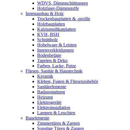
WDVS, Dämmschüttungen
Holzfaser-Dämmstoffe
Innenausbau & Holz
Trockenbauplatten & -profile
Holzbauplatten
Kalziumsilikatplatten
KVH, BSH
Schnittholz
Hobelware & Leisten
Innenverkleidungen
Bodenbeläge
Tapeten & Deko
Farben, Lacke, Putze
Fliesen, Sanitär & Haustechnik
Keramik
Kleben, Fugen & Fliesenzubehör
Sanitärelemente
Badausstattung
Heizung
Elektrogeräte
Elektroinstallation
Lampen & Leuchten
Bauelemente
Zimmertüren & Zargen
Sonstige Türen & Zargen