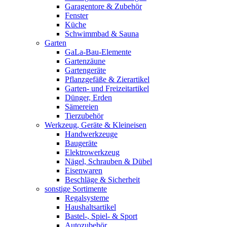
Garagentore & Zubehör
Fenster
Küche
Schwimmbad & Sauna
Garten
GaLa-Bau-Elemente
Gartenzäune
Gartengeräte
Pflanzgefäße & Zierartikel
Garten- und Freizeitartikel
Dünger, Erden
Sämereien
Tierzubehör
Werkzeug, Geräte & Kleineisen
Handwerkzeuge
Baugeräte
Elektrowerkzeug
Nägel, Schrauben & Dübel
Eisenwaren
Beschläge & Sicherheit
sonstige Sortimente
Regalsysteme
Haushaltsartikel
Bastel-, Spiel- & Sport
Autozubehör