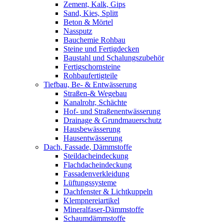
Zement, Kalk, Gips
Sand, Kies, Splitt
Beton & Mörtel
Nassputz
Bauchemie Rohbau
Steine und Fertigdecken
Baustahl und Schalungszubehör
Fertigschornsteine
Rohbaufertigteile
Tiefbau, Be- & Entwässerung
Straßen-& Wegebau
Kanalrohr, Schächte
Hof- und Straßenentwässerung
Drainage & Grundmauerschutz
Hausbewässerung
Hausentwässerung
Dach, Fassade, Dämmstoffe
Steildacheindeckung
Flachdacheindeckung
Fassadenverkleidung
Lüftungssysteme
Dachfenster & Lichtkuppeln
Klempnereiartikel
Mineralfaser-Dämmstoffe
Schaumdämmstoffe