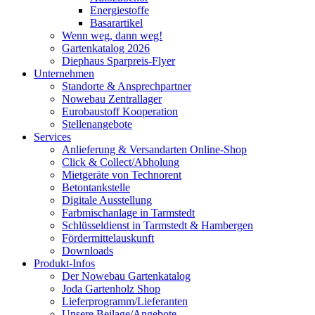
Energiestoffe
Basarartikel
Wenn weg, dann weg!
Gartenkatalog 2026
Diephaus Sparpreis-Flyer
Unternehmen
Standorte & Ansprechpartner
Nowebau Zentrallager
Eurobaustoff Kooperation
Stellenangebote
Services
Anlieferung & Versandarten Online-Shop
Click & Collect/Abholung
Mietgeräte von Technorent
Betontankstelle
Digitale Ausstellung
Farbmischanlage in Tarmstedt
Schlüsseldienst in Tarmstedt & Hambergen
Fördermittelauskunft
Downloads
Produkt-Infos
Der Nowebau Gartenkatalog
Joda Gartenholz Shop
Lieferprogramm/Lieferanten
Unsere Beilage/Angebote