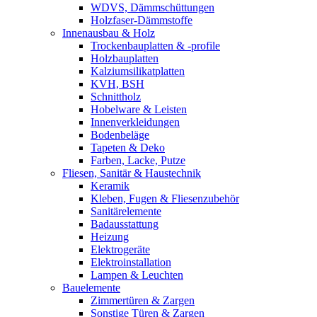
WDVS, Dämmschüttungen
Holzfaser-Dämmstoffe
Innenausbau & Holz
Trockenbauplatten & -profile
Holzbauplatten
Kalziumsilikatplatten
KVH, BSH
Schnittholz
Hobelware & Leisten
Innenverkleidungen
Bodenbeläge
Tapeten & Deko
Farben, Lacke, Putze
Fliesen, Sanitär & Haustechnik
Keramik
Kleben, Fugen & Fliesenzubehör
Sanitärelemente
Badausstattung
Heizung
Elektrogeräte
Elektroinstallation
Lampen & Leuchten
Bauelemente
Zimmertüren & Zargen
Sonstige Türen & Zargen