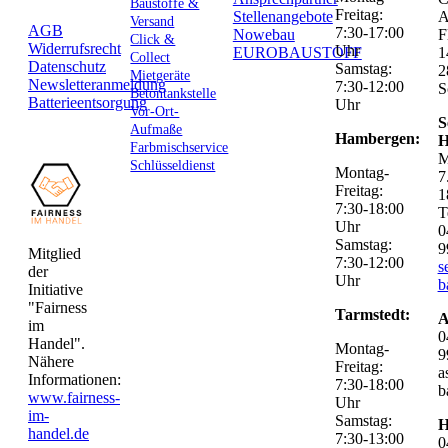
Baustoffe &
Freitag:
Stellenangebote
Versand
AGB
7:30-17:00
Nowebau
F
Click &
Widerrufsrecht
Uhr
EUROBAUSTOFF
1
Collect
Datenschutz
Samstag:
2
Mietgeräte
Newsletteranmeldung
7:30-12:00
S
Betontankstelle
Batterieentsorgung
Uhr
Vor-Ort-
S
Aufmaße
Hambergen:
H
Farbmischservice
M
Schlüsseldienst
Montag-
7
Freitag:
1
7:30-18:00
T
Uhr
0
Samstag:
9
Mitglied
7:30-12:00
s
der
Uhr
b
Initiative
"Fairness
Tarmstedt:
A
im
0
Handel".
Montag-
9
Nähere
Freitag:
a
Informationen:
7:30-18:00
b
www.fairness-
Uhr
im-
Samstag:
H
handel.de
7:30-13:00
0