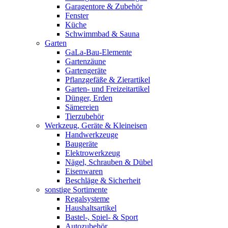
Garagentore & Zubehör
Fenster
Küche
Schwimmbad & Sauna
Garten
GaLa-Bau-Elemente
Gartenzäune
Gartengeräte
Pflanzgefäße & Zierartikel
Garten- und Freizeitartikel
Dünger, Erden
Sämereien
Tierzubehör
Werkzeug, Geräte & Kleineisen
Handwerkzeuge
Baugeräte
Elektrowerkzeug
Nägel, Schrauben & Dübel
Eisenwaren
Beschläge & Sicherheit
sonstige Sortimente
Regalsysteme
Haushaltsartikel
Bastel-, Spiel- & Sport
Autozubehör