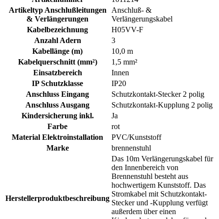
Artikeltyp Anschlußleitungen
Anschluß- &
& Verlängerungen
Verlängerungskabel
Kabelbezeichnung
H05VV-F
Anzahl Adern
3
Kabellänge (m)
10,0 m
Kabelquerschnitt (mm²)
1,5 mm²
Einsatzbereich
Innen
IP Schutzklasse
IP20
Anschluss Eingang
Schutzkontakt-Stecker 2 polig
Anschluss Ausgang
Schutzkontakt-Kupplung 2 polig
Kindersicherung inkl.
Ja
Farbe
rot
Material Elektroinstallation
PVC/Kunststoff
Marke
brennenstuhl
Das 10m Verlängerungskabel für
den Innenbereich von
Brennenstuhl besteht aus
hochwertigem Kunststoff. Das
Stromkabel mit Schutzkontakt-
Herstellerproduktbeschreibung
Stecker und -Kupplung verfügt
außerdem über einen