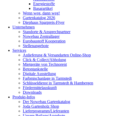
Energiestoffe
Basarartikel
Wenn weg, dann weg!
Gartenkatalog 2026
Diephaus Sparpreis-Flyer
Unternehmen
Standorte & Ansprechpartner
Nowebau Zentrallager
Eurobaustoff Kooperation
Stellenangebote
Services
Anlieferung & Versandarten Online-Shop
Click & Collect/Abholung
Mietgeräte von Technorent
Betontankstelle
Digitale Ausstellung
Farbmischanlage in Tarmstedt
Schlüsseldienst in Tarmstedt & Hambergen
Fördermittelauskunft
Downloads
Produkt-Infos
Der Nowebau Gartenkatalog
Joda Gartenholz Shop
Lieferprogramm/Lieferanten
Unsere Beilage/Angebote