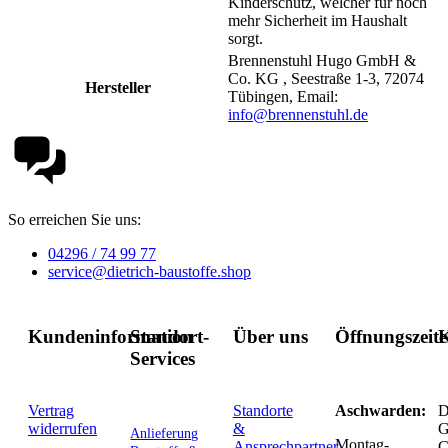
Kinderschutz, welcher für noch
mehr Sicherheit im Haushalt
sorgt.
Brennenstuhl Hugo GmbH &
Co. KG , Seestraße 1-3, 72074
Hersteller
Tübingen, Email:
info@brennenstuhl.de
So erreichen Sie uns:
04296 / 74 99 77
service@dietrich-baustoffe.shop
Kundeninformation
Standort-
Über uns
Öffnungszeit
K
Services
Vertrag
Standorte
Aschwarden:
D
widerrufen
&
G
Anlieferung
Montag-
Ansprechpartner
C