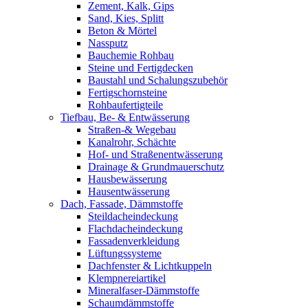
Zement, Kalk, Gips
Sand, Kies, Splitt
Beton & Mörtel
Nassputz
Bauchemie Rohbau
Steine und Fertigdecken
Baustahl und Schalungszubehör
Fertigschornsteine
Rohbaufertigteile
Tiefbau, Be- & Entwässerung
Straßen-& Wegebau
Kanalrohr, Schächte
Hof- und Straßenentwässerung
Drainage & Grundmauerschutz
Hausbewässerung
Hausentwässerung
Dach, Fassade, Dämmstoffe
Steildacheindeckung
Flachdacheindeckung
Fassadenverkleidung
Lüftungssysteme
Dachfenster & Lichtkuppeln
Klempnereiartikel
Mineralfaser-Dämmstoffe
Schaumdämmstoffe