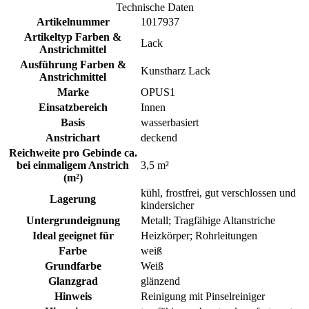
Technische Daten
Artikelnummer
1017937
Artikeltyp Farben &
Lack
Anstrichmittel
Ausführung Farben &
Kunstharz Lack
Anstrichmittel
Marke
OPUS1
Einsatzbereich
Innen
Basis
wasserbasiert
Anstrichart
deckend
Reichweite pro Gebinde ca.
bei einmaligem Anstrich
3,5 m²
(m²)
kühl, frostfrei, gut verschlossen und
Lagerung
kindersicher
Untergrundeignung
Metall; Tragfähige Altanstriche
Ideal geeignet für
Heizkörper; Rohrleitungen
Farbe
weiß
Grundfarbe
Weiß
Glanzgrad
glänzend
Hinweis
Reinigung mit Pinselreiniger