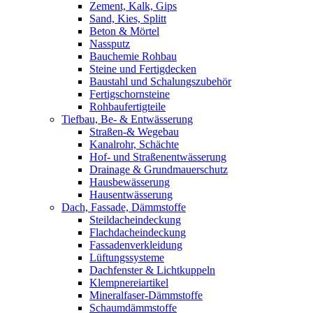
Zement, Kalk, Gips
Sand, Kies, Splitt
Beton & Mörtel
Nassputz
Bauchemie Rohbau
Steine und Fertigdecken
Baustahl und Schalungszubehör
Fertigschornsteine
Rohbaufertigteile
Tiefbau, Be- & Entwässerung
Straßen-& Wegebau
Kanalrohr, Schächte
Hof- und Straßenentwässerung
Drainage & Grundmauerschutz
Hausbewässerung
Hausentwässerung
Dach, Fassade, Dämmstoffe
Steildacheindeckung
Flachdacheindeckung
Fassadenverkleidung
Lüftungssysteme
Dachfenster & Lichtkuppeln
Klempnereiartikel
Mineralfaser-Dämmstoffe
Schaumdämmstoffe