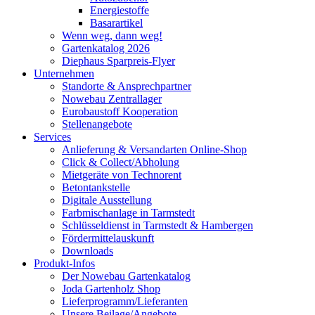
Energiestoffe
Basarartikel
Wenn weg, dann weg!
Gartenkatalog 2026
Diephaus Sparpreis-Flyer
Unternehmen
Standorte & Ansprechpartner
Nowebau Zentrallager
Eurobaustoff Kooperation
Stellenangebote
Services
Anlieferung & Versandarten Online-Shop
Click & Collect/Abholung
Mietgeräte von Technorent
Betontankstelle
Digitale Ausstellung
Farbmischanlage in Tarmstedt
Schlüsseldienst in Tarmstedt & Hambergen
Fördermittelauskunft
Downloads
Produkt-Infos
Der Nowebau Gartenkatalog
Joda Gartenholz Shop
Lieferprogramm/Lieferanten
Unsere Beilage/Angebote