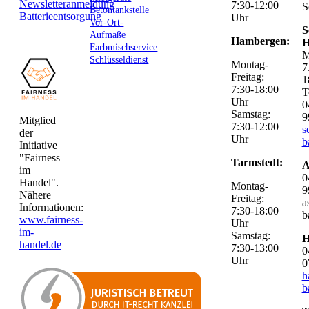
Newsletteranmeldung
7:30-12:00
S
Betontankstelle
Batterieentsorgung
Uhr
Vor-Ort-
S
Aufmaße
Hambergen:
H
Farbmischservice
M
Schlüsseldienst
Montag-
7
Freitag:
1
7:30-18:00
T
Uhr
0
Samstag:
9
Mitglied
7:30-12:00
s
der
Uhr
b
Initiative
"Fairness
Tarmstedt:
A
im
0
Handel".
Montag-
9
Nähere
Freitag:
a
Informationen:
7:30-18:00
b
www.fairness-
Uhr
im-
Samstag:
H
handel.de
7:30-13:00
0
Uhr
0
h
b