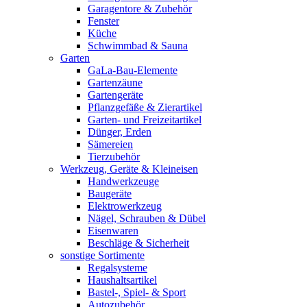
Garagentore & Zubehör
Fenster
Küche
Schwimmbad & Sauna
Garten
GaLa-Bau-Elemente
Gartenzäune
Gartengeräte
Pflanzgefäße & Zierartikel
Garten- und Freizeitartikel
Dünger, Erden
Sämereien
Tierzubehör
Werkzeug, Geräte & Kleineisen
Handwerkzeuge
Baugeräte
Elektrowerkzeug
Nägel, Schrauben & Dübel
Eisenwaren
Beschläge & Sicherheit
sonstige Sortimente
Regalsysteme
Haushaltsartikel
Bastel-, Spiel- & Sport
Autozubehör