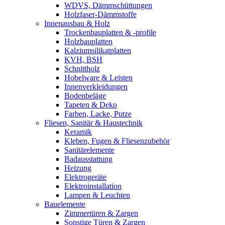
WDVS, Dämmschüttungen
Holzfaser-Dämmstoffe
Innenausbau & Holz
Trockenbauplatten & -profile
Holzbauplatten
Kalziumsilikatplatten
KVH, BSH
Schnittholz
Hobelware & Leisten
Innenverkleidungen
Bodenbeläge
Tapeten & Deko
Farben, Lacke, Putze
Fliesen, Sanitär & Haustechnik
Keramik
Kleben, Fugen & Fliesenzubehör
Sanitärelemente
Badausstattung
Heizung
Elektrogeräte
Elektroinstallation
Lampen & Leuchten
Bauelemente
Zimmertüren & Zargen
Sonstige Türen & Zargen