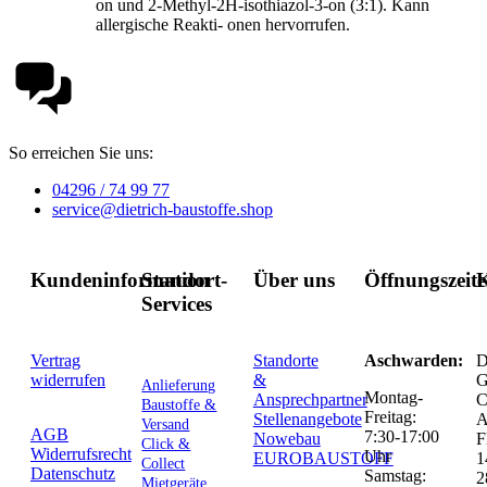
on und 2-Methyl-2H-isothiazol-3-on (3:1). Kann
allergische Reakti- onen hervorrufen.
So erreichen Sie uns:
04296 / 74 99 77
service@dietrich-baustoffe.shop
Kundeninformation
Standort-
Über uns
Öffnungszeit
K
Services
Vertrag
Standorte
Aschwarden:
D
widerrufen
&
G
Anlieferung
Montag-
Ansprechpartner
C
Baustoffe &
Freitag:
Stellenangebote
Versand
AGB
7:30-17:00
Nowebau
F
Click &
Widerrufsrecht
Uhr
EUROBAUSTOFF
1
Collect
Datenschutz
Samstag:
2
Mietgeräte