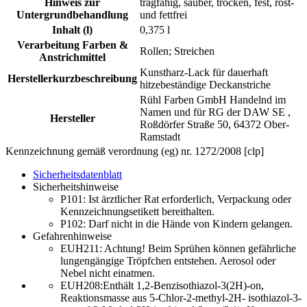
Hinweis zur
tragfähig, sauber, trocken, fest, rost-
Untergrundbehandlung
und fettfrei
Inhalt (l)
0,375 l
Verarbeitung Farben &
Rollen; Streichen
Anstrichmittel
Kunstharz-Lack für dauerhaft
Herstellerkurzbeschreibung
hitzebeständige Deckanstriche
Rühl Farben GmbH Handelnd im
Namen und für RG der DAW SE ,
Hersteller
Roßdörfer Straße 50, 64372 Ober-
Ramstadt
Kennzeichnung gemäß verordnung (eg) nr. 1272/2008 [clp]
Sicherheitsdatenblatt
Sicherheitshinweise
P101:
Ist ärztlicher Rat erforderlich, Verpackung oder
Kennzeichnungsetikett bereithalten.
P102:
Darf nicht in die Hände von Kindern gelangen.
Gefahrenhinweise
EUH211:
Achtung! Beim Sprühen können gefährliche
lungengängige Tröpfchen entstehen. Aerosol oder
Nebel nicht einatmen.
EUH208:Enthält 1,2-Benzisothiazol-3(2H)-on,
Reaktionsmasse aus 5-Chlor-2-methyl-2H- isothiazol-3-