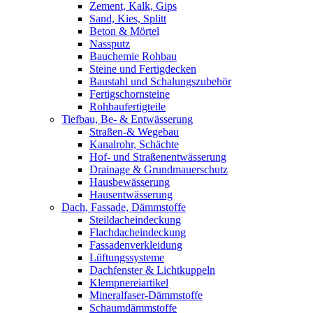
Zement, Kalk, Gips
Sand, Kies, Splitt
Beton & Mörtel
Nassputz
Bauchemie Rohbau
Steine und Fertigdecken
Baustahl und Schalungszubehör
Fertigschornsteine
Rohbaufertigteile
Tiefbau, Be- & Entwässerung
Straßen-& Wegebau
Kanalrohr, Schächte
Hof- und Straßenentwässerung
Drainage & Grundmauerschutz
Hausbewässerung
Hausentwässerung
Dach, Fassade, Dämmstoffe
Steildacheindeckung
Flachdacheindeckung
Fassadenverkleidung
Lüftungssysteme
Dachfenster & Lichtkuppeln
Klempnereiartikel
Mineralfaser-Dämmstoffe
Schaumdämmstoffe