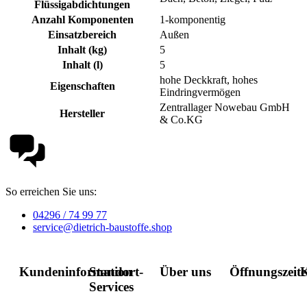
Flüssigabdichtungen
Anzahl Komponenten
1-komponentig
Einsatzbereich
Außen
Inhalt (kg)
5
Inhalt (l)
5
hohe Deckkraft, hohes
Eigenschaften
Eindringvermögen
Zentrallager Nowebau GmbH
Hersteller
& Co.KG
So erreichen Sie uns:
04296 / 74 99 77
service@dietrich-baustoffe.shop
Kundeninformation
Standort-
Über uns
Öffnungszeit
K
Services