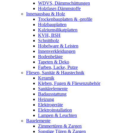
WDVS, Dämmschüttungen
Holzfaser-Dämmstoffe
Innenausbau & Holz
Trockenbauplatten & -profile
Holzbauplatten
Kalziumsilikatplatten
KVH, BSH
Schnittholz
Hobelware & Leisten
Innenverkleidungen
Bodenbeläge
Tapeten & Deko
Farben, Lacke, Putze
Fliesen, Sanitär & Haustechnik
Keramik
Kleben, Fugen & Fliesenzubehör
Sanitärelemente
Badausstattung
Heizung
Elektrogeräte
Elektroinstallation
Lampen & Leuchten
Bauelemente
Zimmertüren & Zargen
Sonstige Türen & Zargen