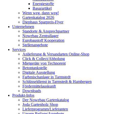
Energiestoffe
Basarartikel
Wenn weg, dann weg!
Gartenkatalog 2026
Diephaus Sparpreis-Flyer
Unternehmen
Standorte & Ansprechpartner
Nowebau Zentrallager
Eurobaustoff Kooperation
Stellenangebote
Services
Anlieferung & Versandarten Online-Shop
Click & Collect/Abholung
Mietgeräte von Technorent
Betontankstelle
Digitale Ausstellung
Farbmischanlage in Tarmstedt
Schlüsseldienst in Tarmstedt & Hambergen
Fördermittelauskunft
Downloads
Produkt-Infos
Der Nowebau Gartenkatalog
Joda Gartenholz Shop
Lieferprogramm/Lieferanten
Unsere Beilage/Angebote