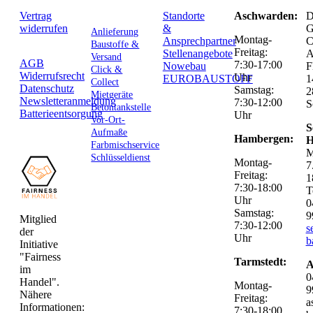
Vertrag
Standorte
Aschwarden:
D
widerrufen
&
G
Anlieferung
Montag-
Ansprechpartner
C
Baustoffe &
Freitag:
Stellenangebote
Versand
AGB
7:30-17:00
Nowebau
F
Click &
Widerrufsrecht
Uhr
EUROBAUSTOFF
1
Collect
Datenschutz
Samstag:
2
Mietgeräte
Newsletteranmeldung
7:30-12:00
S
Betontankstelle
Batterieentsorgung
Uhr
Vor-Ort-
S
Aufmaße
Hambergen:
H
Farbmischservice
M
Schlüsseldienst
Montag-
7
Freitag:
1
7:30-18:00
T
Uhr
0
Samstag:
9
Mitglied
7:30-12:00
s
der
Uhr
b
Initiative
"Fairness
Tarmstedt:
A
im
0
Handel".
Montag-
9
Nähere
Freitag:
a
Informationen:
7:30-18:00