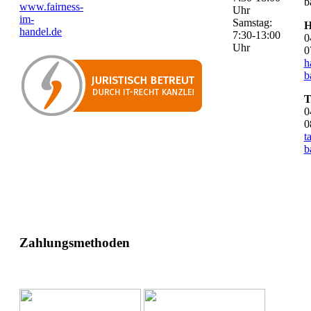
b
www.fairness-
Uhr
im-
Samstag:
H
handel.de
7:30-13:00
0
Uhr
0
h
b
T
0
0
t
b
Zahlungsmethoden