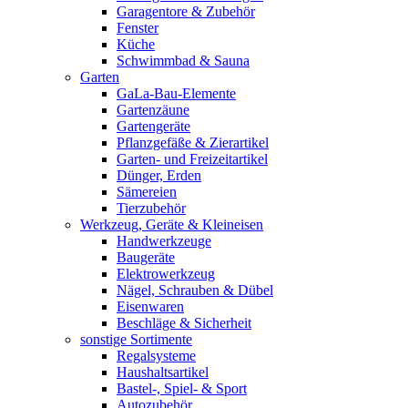
Garagentore & Zubehör
Fenster
Küche
Schwimmbad & Sauna
Garten
GaLa-Bau-Elemente
Gartenzäune
Gartengeräte
Pflanzgefäße & Zierartikel
Garten- und Freizeitartikel
Dünger, Erden
Sämereien
Tierzubehör
Werkzeug, Geräte & Kleineisen
Handwerkzeuge
Baugeräte
Elektrowerkzeug
Nägel, Schrauben & Dübel
Eisenwaren
Beschläge & Sicherheit
sonstige Sortimente
Regalsysteme
Haushaltsartikel
Bastel-, Spiel- & Sport
Autozubehör