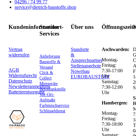
04296 / 74 99 77
service@dietrich-baustoffe.shop
Kundeninformation
Standort-
Über uns
Öffnungszeit
K
Services
Vertrag
Standorte
Aschwarden:
D
widerrufen
&
G
Anlieferung
Montag-
Ansprechpartner
C
Baustoffe &
Freitag:
Stellenangebote
Versand
AGB
7:30-17:00
Nowebau
F
Click &
Widerrufsrecht
Uhr
EUROBAUSTOFF
1
Collect
Datenschutz
Samstag:
2
Mietgeräte
Newsletteranmeldung
7:30-12:00
S
Betontankstelle
Batterieentsorgung
Uhr
Vor-Ort-
S
Aufmaße
Hambergen:
H
Farbmischservice
M
Schlüsseldienst
Montag-
7
Freitag:
1
7:30-18:00
T
Uhr
0
Samstag: