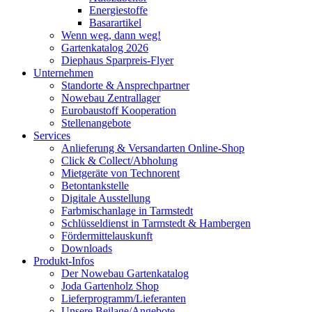
Energiestoffe
Basarartikel
Wenn weg, dann weg!
Gartenkatalog 2026
Diephaus Sparpreis-Flyer
Unternehmen
Standorte & Ansprechpartner
Nowebau Zentrallager
Eurobaustoff Kooperation
Stellenangebote
Services
Anlieferung & Versandarten Online-Shop
Click & Collect/Abholung
Mietgeräte von Technorent
Betontankstelle
Digitale Ausstellung
Farbmischanlage in Tarmstedt
Schlüsseldienst in Tarmstedt & Hambergen
Fördermittelauskunft
Downloads
Produkt-Infos
Der Nowebau Gartenkatalog
Joda Gartenholz Shop
Lieferprogramm/Lieferanten
Unsere Beilage/Angebote