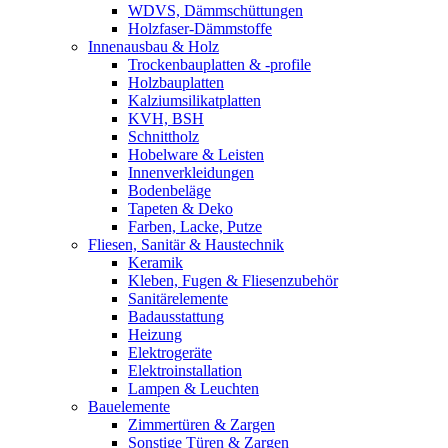
WDVS, Dämmschüttungen
Holzfaser-Dämmstoffe
Innenausbau & Holz
Trockenbauplatten & -profile
Holzbauplatten
Kalziumsilikatplatten
KVH, BSH
Schnittholz
Hobelware & Leisten
Innenverkleidungen
Bodenbeläge
Tapeten & Deko
Farben, Lacke, Putze
Fliesen, Sanitär & Haustechnik
Keramik
Kleben, Fugen & Fliesenzubehör
Sanitärelemente
Badausstattung
Heizung
Elektrogeräte
Elektroinstallation
Lampen & Leuchten
Bauelemente
Zimmertüren & Zargen
Sonstige Türen & Zargen