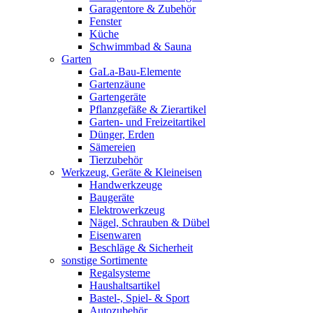
Garagentore & Zubehör
Fenster
Küche
Schwimmbad & Sauna
Garten
GaLa-Bau-Elemente
Gartenzäune
Gartengeräte
Pflanzgefäße & Zierartikel
Garten- und Freizeitartikel
Dünger, Erden
Sämereien
Tierzubehör
Werkzeug, Geräte & Kleineisen
Handwerkzeuge
Baugeräte
Elektrowerkzeug
Nägel, Schrauben & Dübel
Eisenwaren
Beschläge & Sicherheit
sonstige Sortimente
Regalsysteme
Haushaltsartikel
Bastel-, Spiel- & Sport
Autozubehör