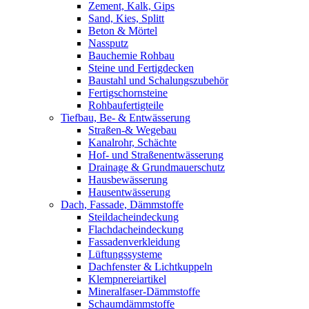
Zement, Kalk, Gips
Sand, Kies, Splitt
Beton & Mörtel
Nassputz
Bauchemie Rohbau
Steine und Fertigdecken
Baustahl und Schalungszubehör
Fertigschornsteine
Rohbaufertigteile
Tiefbau, Be- & Entwässerung
Straßen-& Wegebau
Kanalrohr, Schächte
Hof- und Straßenentwässerung
Drainage & Grundmauerschutz
Hausbewässerung
Hausentwässerung
Dach, Fassade, Dämmstoffe
Steildacheindeckung
Flachdacheindeckung
Fassadenverkleidung
Lüftungssysteme
Dachfenster & Lichtkuppeln
Klempnereiartikel
Mineralfaser-Dämmstoffe
Schaumdämmstoffe