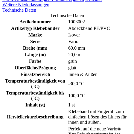
Weitere Niederlassungen
Technische Daten
Technische Daten
Artikelnummer
1003002
Artikeltyp Klebebänder
Abdeckband PE/PVC
Marke
Isover
Serie
Vario
Breite (mm)
60,0 mm
Länge (m)
20,0 m
Farbe
grün
Oberfläche/Prägung
glatt
Einsatzbereich
Innen & Außen
Temperaturbeständigkeit von
-30,0 °C
(°C)
Temperaturbeständigkeit bis
100,0 °C
(°C)
Inhalt (st)
1 st
Klebeband mit Fingerlift zum
Herstellerkurzbeschreibung
einfachen Lösen des Liners für
innen und außen.
Perfekt auf die neue Vario®