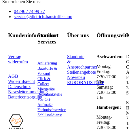
So erreichen Sie uns:
04296 / 74 99 77
service@dietrich-baustoffe.shop
Kundeninformation
Standort-
Über uns
Öffnungszeit
K
Services
Vertrag
Standorte
Aschwarden:
D
widerrufen
&
G
Anlieferung
Montag-
Ansprechpartner
C
Baustoffe &
Freitag:
Stellenangebote
Versand
AGB
7:30-17:00
Nowebau
F
Click &
Widerrufsrecht
Uhr
EUROBAUSTOFF
1
Collect
Datenschutz
Samstag:
2
Mietgeräte
Newsletteranmeldung
7:30-12:00
S
Betontankstelle
Batterieentsorgung
Uhr
Vor-Ort-
S
Aufmaße
Hambergen:
H
Farbmischservice
M
Schlüsseldienst
Montag-
7
Freitag:
1
7:30-18:00
T