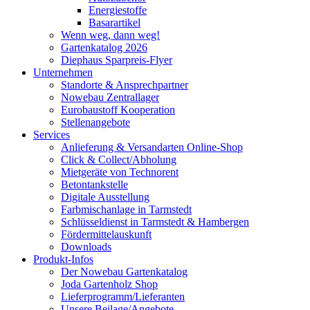
Energiestoffe
Basarartikel
Wenn weg, dann weg!
Gartenkatalog 2026
Diephaus Sparpreis-Flyer
Unternehmen
Standorte & Ansprechpartner
Nowebau Zentrallager
Eurobaustoff Kooperation
Stellenangebote
Services
Anlieferung & Versandarten Online-Shop
Click & Collect/Abholung
Mietgeräte von Technorent
Betontankstelle
Digitale Ausstellung
Farbmischanlage in Tarmstedt
Schlüsseldienst in Tarmstedt & Hambergen
Fördermittelauskunft
Downloads
Produkt-Infos
Der Nowebau Gartenkatalog
Joda Gartenholz Shop
Lieferprogramm/Lieferanten
Unsere Beilage/Angebote