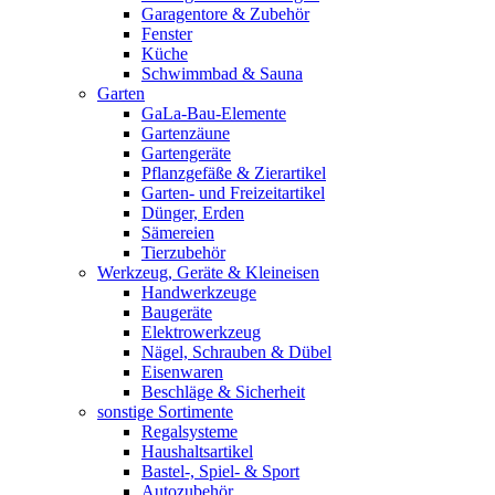
Garagentore & Zubehör
Fenster
Küche
Schwimmbad & Sauna
Garten
GaLa-Bau-Elemente
Gartenzäune
Gartengeräte
Pflanzgefäße & Zierartikel
Garten- und Freizeitartikel
Dünger, Erden
Sämereien
Tierzubehör
Werkzeug, Geräte & Kleineisen
Handwerkzeuge
Baugeräte
Elektrowerkzeug
Nägel, Schrauben & Dübel
Eisenwaren
Beschläge & Sicherheit
sonstige Sortimente
Regalsysteme
Haushaltsartikel
Bastel-, Spiel- & Sport
Autozubehör