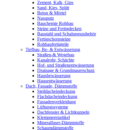
Zement, Kalk, Gips
Sand, Kies, Splitt
Beton & Mörtel
Nassputz
Bauchemie Rohbau
Steine und Fertigdecken
Baustahl und Schalungszubehör
Fertigschornsteine
Rohbaufertigteile
Tiefbau, Be- & Entwässerung
Straßen-& Wegebau
Kanalrohr, Schächte
Hof- und Straßenentwässerung
Drainage & Grundmauerschutz
Hausbewässerung
Hausentwässerung
Dach, Fassade, Dämmstoffe
Steildacheindeckung
Flachdacheindeckung
Fassadenverkleidung
Lüftungssysteme
Dachfenster & Lichtkuppeln
Klempnereiartikel
Mineralfaser-Dämmstoffe
Schaumdämmstoffe