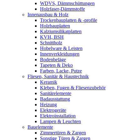
WDVS, Dämmschüttungen
Holzfaser-Dämmstoffe
Innenausbau & Holz
Trockenbauplatten & -profile
Holzbauplatten
Kalziumsilikatplatten
KVH, BSH
Schnittholz
Hobelware & Leisten
Innenverkleidungen
Bodenbeläge
Tapeten & Deko
Farben, Lacke, Putze
Fliesen, Sanitär & Haustechnik
Keramik
Kleben, Fugen & Fliesenzubehör
Sanitärelemente
Badausstattung
Heizung
Elektrogeräte
Elektroinstallation
Lampen & Leuchten
Bauelemente
Zimmertüren & Zargen
Sonstige Türen & Zargen