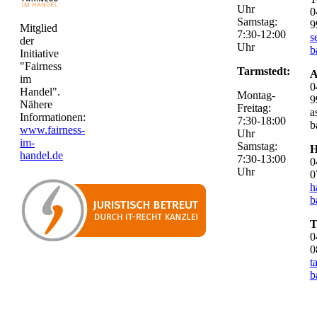
Uhr
0
Samstag:
9
Mitglied
7:30-12:00
s
der
Uhr
b
Initiative
"Fairness
Tarmstedt:
A
im
0
Handel".
Montag-
9
Nähere
Freitag:
a
Informationen:
7:30-18:00
b
www.fairness-
Uhr
im-
Samstag:
H
handel.de
7:30-13:00
0
Uhr
0
h
b
T
0
0
t
b