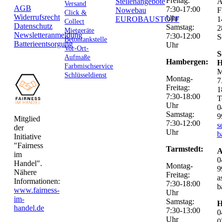
Freitag:
Stellenangebote
Versand
AGB
7:30-17:00
Nowebau
F
Click &
Widerrufsrecht
Uhr
EUROBAUSTOFF
1
Collect
Datenschutz
Samstag:
2
Mietgeräte
Newsletteranmeldung
7:30-12:00
S
Betontankstelle
Batterieentsorgung
Uhr
Vor-Ort-
S
Aufmaße
Hambergen:
H
Farbmischservice
M
Schlüsseldienst
Montag-
7
Freitag:
1
7:30-18:00
T
Uhr
0
Samstag:
9
Mitglied
7:30-12:00
s
der
Uhr
b
Initiative
"Fairness
Tarmstedt:
A
im
0
Handel".
Montag-
9
Nähere
Freitag:
a
Informationen:
7:30-18:00
b
www.fairness-
Uhr
im-
Samstag:
H
handel.de
7:30-13:00
0
Uhr
0