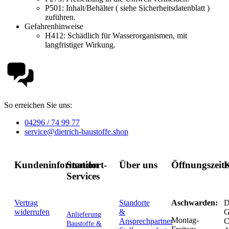
P501:
Inhalt/Behälter ( siehe Sicherheitsdatenblatt )
zuführen.
Gefahrenhinweise
H412:
Schädlich für Wasserorganismen, mit
langfristiger Wirkung.
So erreichen Sie uns:
04296 / 74 99 77
service@dietrich-baustoffe.shop
Kundeninformation
Standort-
Über uns
Öffnungszeit
K
Services
Vertrag
Standorte
Aschwarden:
D
widerrufen
&
G
Anlieferung
Montag-
Ansprechpartner
C
Baustoffe &