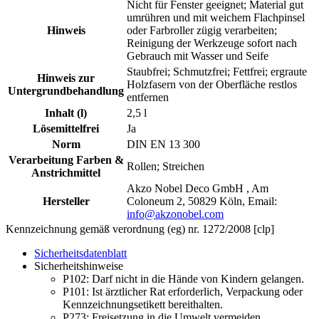
Nicht für Fenster geeignet; Material gut
umrühren und mit weichem Flachpinsel
Hinweis
oder Farbroller zügig verarbeiten;
Reinigung der Werkzeuge sofort nach
Gebrauch mit Wasser und Seife
Staubfrei; Schmutzfrei; Fettfrei; ergraute
Hinweis zur
Holzfasern von der Oberfläche restlos
Untergrundbehandlung
entfernen
Inhalt (l)
2,5 l
Lösemittelfrei
Ja
Norm
DIN EN 13 300
Verarbeitung Farben &
Rollen; Streichen
Anstrichmittel
Akzo Nobel Deco GmbH , Am
Hersteller
Coloneum 2, 50829 Köln, Email:
info@akzonobel.com
Kennzeichnung gemäß verordnung (eg) nr. 1272/2008 [clp]
Sicherheitsdatenblatt
Sicherheitshinweise
P102:
Darf nicht in die Hände von Kindern gelangen.
P101:
Ist ärztlicher Rat erforderlich, Verpackung oder
Kennzeichnungsetikett bereithalten.
P273:
Freisetzung in die Umwelt vermeiden.