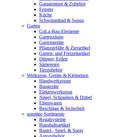
Garagentore & Zubehör
Fenster
Küche
Schwimmbad & Sauna
Garten
GaLa-Bau-Elemente
Gartenzäune
Gartengeräte
Pflanzgefäße & Zierartikel
Garten- und Freizeitartikel
Dünger, Erden
Sämereien
Tierzubehör
Werkzeug, Geräte & Kleineisen
Handwerkzeuge
Baugeräte
Elektrowerkzeug
Nägel, Schrauben & Dübel
Eisenwaren
Beschläge & Sicherheit
sonstige Sortimente
Regalsysteme
Haushaltsartikel
Bastel-, Spiel- & Sport
Autozubehör