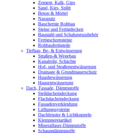
Zement, Kalk, Gips
Sand, Kies, Splitt
Beton & Mörtel
Nassputz
Bauchemie Rohbau
Steine und Fertigdecken
Baustahl und Schalungszubehör
Fertigschornsteine
Rohbaufertigteile
Tiefbau, Be- & Entwässerung
Straßen-& Wegebau
Kanalrohr, Schächte
Hof- und Straßenentwässerung
Drainage & Grundmauerschutz
Hausbewässerung
Hausentwässerung
Dach, Fassade, Dämmstoffe
Steildacheindeckung
Flachdacheindeckung
Fassadenverkleidung
Lüftungssysteme
Dachfenster & Lichtkuppeln
Klempnereiartikel
Mineralfaser-Dämmstoffe
Schaumdämmstoffe