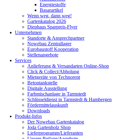
Energiestoffe
Basarartikel
Wenn weg, dann weg!
Gartenkatalog 2026
Diephaus Sparpreis-Flyer
Unternehmen
Standorte & Ansprechpartner
Nowebau Zentrallager
Eurobaustoff Kooperation
Stellenangebote
Services
Anlieferung & Versandarten Online-Shop
Click & Collect/Abholung
Mietgeräte von Technorent
Betontankstelle
Digitale Ausstellung
Farbmischanlage in Tarmstedt
Schlüsseldienst in Tarmstedt & Hambergen
Fördermittelauskunft
Downloads
Produkt-Infos
Der Nowebau Gartenkatalog
Joda Gartenholz Shop
Lieferprogramm/Lieferanten
Unsere Beilage/Angebote