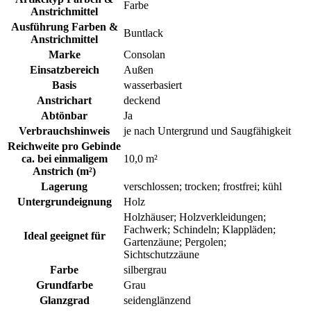
Farbe
Anstrichmittel
Ausführung Farben &
Buntlack
Anstrichmittel
Marke
Consolan
Einsatzbereich
Außen
Basis
wasserbasiert
Anstrichart
deckend
Abtönbar
Ja
Verbrauchshinweis
je nach Untergrund und Saugfähigkeit
Reichweite pro Gebinde
ca. bei einmaligem
10,0 m²
Anstrich (m²)
Lagerung
verschlossen; trocken; frostfrei; kühl
Untergrundeignung
Holz
Holzhäuser; Holzverkleidungen;
Fachwerk; Schindeln; Klappläden;
Ideal geeignet für
Gartenzäune; Pergolen;
Sichtschutzzäune
Farbe
silbergrau
Grundfarbe
Grau
Glanzgrad
seidenglänzend