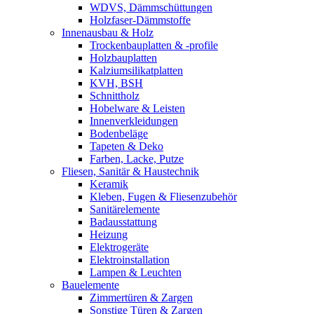
WDVS, Dämmschüttungen
Holzfaser-Dämmstoffe
Innenausbau & Holz
Trockenbauplatten & -profile
Holzbauplatten
Kalziumsilikatplatten
KVH, BSH
Schnittholz
Hobelware & Leisten
Innenverkleidungen
Bodenbeläge
Tapeten & Deko
Farben, Lacke, Putze
Fliesen, Sanitär & Haustechnik
Keramik
Kleben, Fugen & Fliesenzubehör
Sanitärelemente
Badausstattung
Heizung
Elektrogeräte
Elektroinstallation
Lampen & Leuchten
Bauelemente
Zimmertüren & Zargen
Sonstige Türen & Zargen