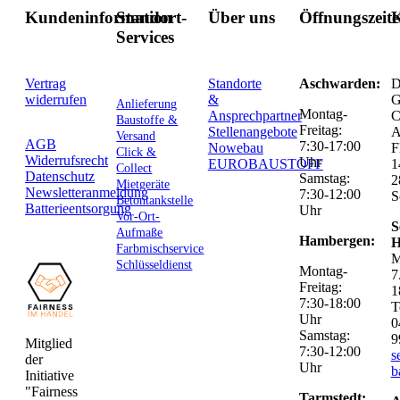
Kundeninformation
Standort-
Über uns
Öffnungszeit
K
Services
Vertrag
Standorte
Aschwarden:
D
widerrufen
&
G
Anlieferung
Montag-
Ansprechpartner
C
Baustoffe &
Freitag:
Stellenangebote
Versand
AGB
7:30-17:00
Nowebau
F
Click &
Widerrufsrecht
Uhr
EUROBAUSTOFF
1
Collect
Datenschutz
Samstag:
2
Mietgeräte
Newsletteranmeldung
7:30-12:00
S
Betontankstelle
Batterieentsorgung
Uhr
Vor-Ort-
S
Aufmaße
Hambergen:
H
Farbmischservice
M
Schlüsseldienst
Montag-
7
Freitag:
1
7:30-18:00
T
Uhr
0
Samstag:
9
Mitglied
7:30-12:00
s
der
Uhr
b
Initiative
"Fairness
Tarmstedt: