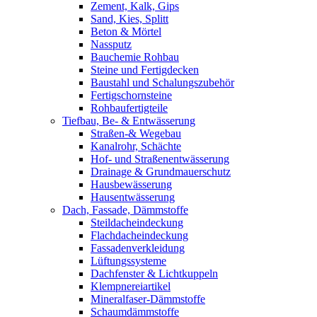
Zement, Kalk, Gips
Sand, Kies, Splitt
Beton & Mörtel
Nassputz
Bauchemie Rohbau
Steine und Fertigdecken
Baustahl und Schalungszubehör
Fertigschornsteine
Rohbaufertigteile
Tiefbau, Be- & Entwässerung
Straßen-& Wegebau
Kanalrohr, Schächte
Hof- und Straßenentwässerung
Drainage & Grundmauerschutz
Hausbewässerung
Hausentwässerung
Dach, Fassade, Dämmstoffe
Steildacheindeckung
Flachdacheindeckung
Fassadenverkleidung
Lüftungssysteme
Dachfenster & Lichtkuppeln
Klempnereiartikel
Mineralfaser-Dämmstoffe
Schaumdämmstoffe