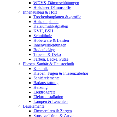
WDVS, Dämmschüttungen
Holzfaser-Dämmstoffe
Innenausbau & Holz
Trockenbauplatten & -profile
Holzbauplatten
Kalziumsilikatplatten
KVH, BSH
Schnittholz
Hobelware & Leisten
Innenverkleidungen
Bodenbeläge
Tapeten & Deko
Farben, Lacke, Putze
Fliesen, Sanitär & Haustechnik
Keramik
Kleben, Fugen & Fliesenzubehör
Sanitärelemente
Badausstattung
Heizung
Elektrogeräte
Elektroinstallation
Lampen & Leuchten
Bauelemente
Zimmertüren & Zargen
Sonstige Türen & Zargen