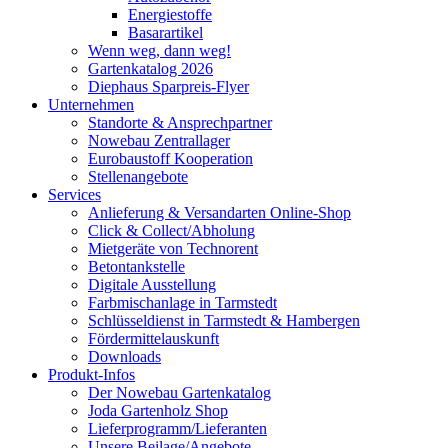
Energiestoffe
Basarartikel
Wenn weg, dann weg!
Gartenkatalog 2026
Diephaus Sparpreis-Flyer
Unternehmen
Standorte & Ansprechpartner
Nowebau Zentrallager
Eurobaustoff Kooperation
Stellenangebote
Services
Anlieferung & Versandarten Online-Shop
Click & Collect/Abholung
Mietgeräte von Technorent
Betontankstelle
Digitale Ausstellung
Farbmischanlage in Tarmstedt
Schlüsseldienst in Tarmstedt & Hambergen
Fördermittelauskunft
Downloads
Produkt-Infos
Der Nowebau Gartenkatalog
Joda Gartenholz Shop
Lieferprogramm/Lieferanten
Unsere Beilage/Angebote