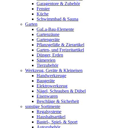
Garagentore & Zubehör
Fenster
Küche
Schwimmbad & Sauna
Garten
GaLa-Bau-Elemente
Gartenzäune
Gartengeräte
Pflanzgefäße & Zierartikel
Garten- und Freizeitartikel
Dünger, Erden
Sämereien
Tierzubehör
Werkzeug, Geräte & Kleineisen
Handwerkzeuge
Baugeräte
Elektrowerkzeug
Nägel, Schrauben & Dübel
Eisenwaren
Beschläge & Sicherheit
sonstige Sortimente
Regalsysteme
Haushaltsartikel
Bastel-, Spiel- & Sport
Autozubehör