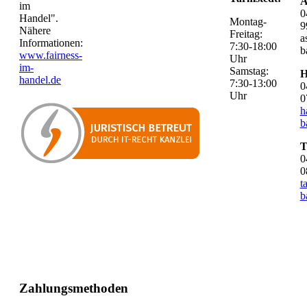
A
im
0
Handel".
Montag-
9
Nähere
Freitag:
a
Informationen:
7:30-18:00
b
www.fairness-
Uhr
im-
Samstag:
H
handel.de
7:30-13:00
0
Uhr
0
h
b
T
0
0
t
b
Zahlungsmethoden