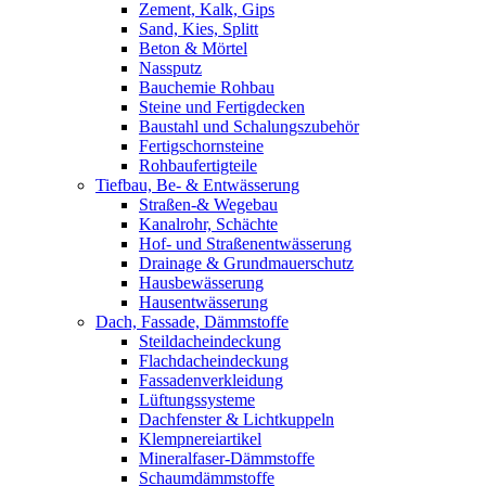
Zement, Kalk, Gips
Sand, Kies, Splitt
Beton & Mörtel
Nassputz
Bauchemie Rohbau
Steine und Fertigdecken
Baustahl und Schalungszubehör
Fertigschornsteine
Rohbaufertigteile
Tiefbau, Be- & Entwässerung
Straßen-& Wegebau
Kanalrohr, Schächte
Hof- und Straßenentwässerung
Drainage & Grundmauerschutz
Hausbewässerung
Hausentwässerung
Dach, Fassade, Dämmstoffe
Steildacheindeckung
Flachdacheindeckung
Fassadenverkleidung
Lüftungssysteme
Dachfenster & Lichtkuppeln
Klempnereiartikel
Mineralfaser-Dämmstoffe
Schaumdämmstoffe