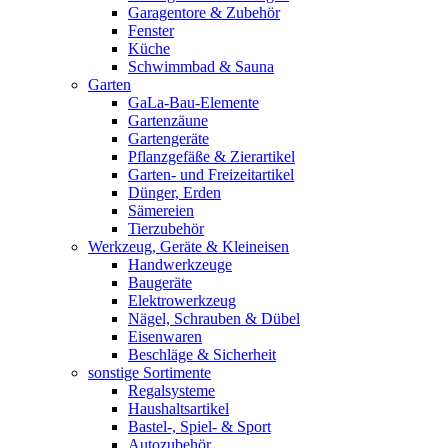
Garagentore & Zubehör
Fenster
Küche
Schwimmbad & Sauna
Garten
GaLa-Bau-Elemente
Gartenzäune
Gartengeräte
Pflanzgefäße & Zierartikel
Garten- und Freizeitartikel
Dünger, Erden
Sämereien
Tierzubehör
Werkzeug, Geräte & Kleineisen
Handwerkzeuge
Baugeräte
Elektrowerkzeug
Nägel, Schrauben & Dübel
Eisenwaren
Beschläge & Sicherheit
sonstige Sortimente
Regalsysteme
Haushaltsartikel
Bastel-, Spiel- & Sport
Autozubehör