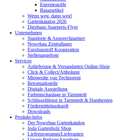
Energiestoffe
Basarartikel
Wenn weg, dann weg!
Gartenkatalog 2026
Diephaus Sparpreis-Flyer
Unternehmen
Standorte & Ansprechpartner
Nowebau Zentrallager
Eurobaustoff Kooperation
Stellenangebote
Services
Anlieferung & Versandarten Online-Shop
Click & Collect/Abholung
Mietgeräte von Technorent
Betontankstelle
Digitale Ausstellung
Farbmischanlage in Tarmstedt
Schlüsseldienst in Tarmstedt & Hambergen
Fördermittelauskunft
Downloads
Produkt-Infos
Der Nowebau Gartenkatalog
Joda Gartenholz Shop
Lieferprogramm/Lieferanten
Unsere Beilage/Angebote