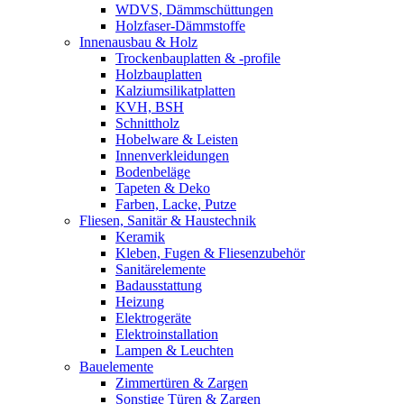
WDVS, Dämmschüttungen
Holzfaser-Dämmstoffe
Innenausbau & Holz
Trockenbauplatten & -profile
Holzbauplatten
Kalziumsilikatplatten
KVH, BSH
Schnittholz
Hobelware & Leisten
Innenverkleidungen
Bodenbeläge
Tapeten & Deko
Farben, Lacke, Putze
Fliesen, Sanitär & Haustechnik
Keramik
Kleben, Fugen & Fliesenzubehör
Sanitärelemente
Badausstattung
Heizung
Elektrogeräte
Elektroinstallation
Lampen & Leuchten
Bauelemente
Zimmertüren & Zargen
Sonstige Türen & Zargen