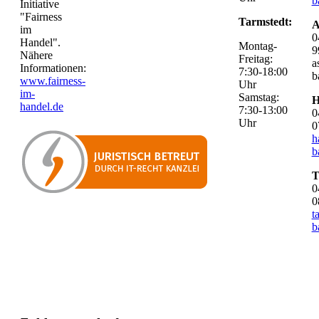
b
Initiative
"Fairness
Tarmstedt:
A
im
0
Handel".
Montag-
9
Nähere
Freitag:
a
Informationen:
7:30-18:00
b
www.fairness-
Uhr
im-
Samstag:
H
handel.de
7:30-13:00
0
Uhr
0
h
b
T
0
0
t
b