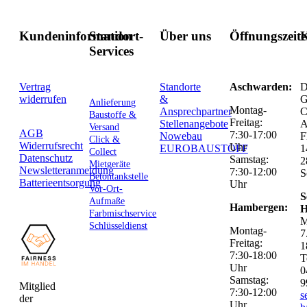
Kundeninformation
Standort-
Über uns
Öffnungszeit
K
Services
Vertrag
Standorte
Aschwarden:
D
widerrufen
&
G
Anlieferung
Montag-
Ansprechpartner
C
Baustoffe &
Freitag:
Stellenangebote
Versand
AGB
7:30-17:00
Nowebau
F
Click &
Widerrufsrecht
Uhr
EUROBAUSTOFF
1
Collect
Datenschutz
Samstag:
2
Mietgeräte
Newsletteranmeldung
7:30-12:00
S
Betontankstelle
Batterieentsorgung
Uhr
Vor-Ort-
S
Aufmaße
Hambergen:
H
Farbmischservice
M
Schlüsseldienst
Montag-
7
Freitag:
1
7:30-18:00
T
Uhr
0
Samstag:
9
Mitglied
7:30-12:00
s
der
Uhr