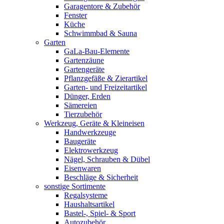
Garagentore & Zubehör
Fenster
Küche
Schwimmbad & Sauna
Garten
GaLa-Bau-Elemente
Gartenzäune
Gartengeräte
Pflanzgefäße & Zierartikel
Garten- und Freizeitartikel
Dünger, Erden
Sämereien
Tierzubehör
Werkzeug, Geräte & Kleineisen
Handwerkzeuge
Baugeräte
Elektrowerkzeug
Nägel, Schrauben & Dübel
Eisenwaren
Beschläge & Sicherheit
sonstige Sortimente
Regalsysteme
Haushaltsartikel
Bastel-, Spiel- & Sport
Autozubehör