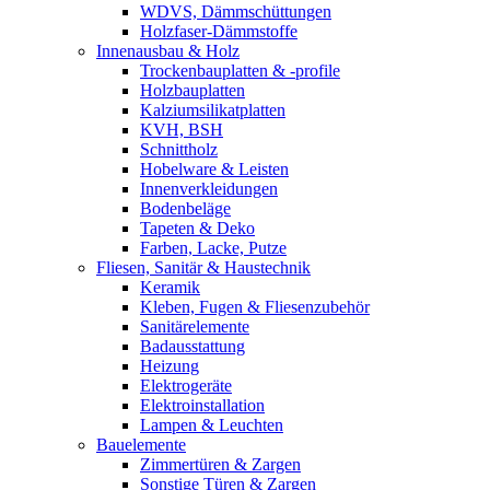
WDVS, Dämmschüttungen
Holzfaser-Dämmstoffe
Innenausbau & Holz
Trockenbauplatten & -profile
Holzbauplatten
Kalziumsilikatplatten
KVH, BSH
Schnittholz
Hobelware & Leisten
Innenverkleidungen
Bodenbeläge
Tapeten & Deko
Farben, Lacke, Putze
Fliesen, Sanitär & Haustechnik
Keramik
Kleben, Fugen & Fliesenzubehör
Sanitärelemente
Badausstattung
Heizung
Elektrogeräte
Elektroinstallation
Lampen & Leuchten
Bauelemente
Zimmertüren & Zargen
Sonstige Türen & Zargen