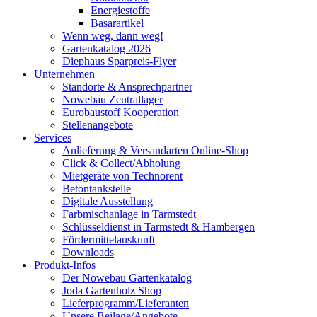
Energiestoffe
Basarartikel
Wenn weg, dann weg!
Gartenkatalog 2026
Diephaus Sparpreis-Flyer
Unternehmen
Standorte & Ansprechpartner
Nowebau Zentrallager
Eurobaustoff Kooperation
Stellenangebote
Services
Anlieferung & Versandarten Online-Shop
Click & Collect/Abholung
Mietgeräte von Technorent
Betontankstelle
Digitale Ausstellung
Farbmischanlage in Tarmstedt
Schlüsseldienst in Tarmstedt & Hambergen
Fördermittelauskunft
Downloads
Produkt-Infos
Der Nowebau Gartenkatalog
Joda Gartenholz Shop
Lieferprogramm/Lieferanten
Unsere Beilage/Angebote