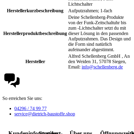
Lichtschalter
Herstellerkurzbeschreibung
Aufputzrahmen; 1-fach
Deine Schellenberg-Produkte
von der Funk-Zeitschaltuhr bis
zum -Lichtschalter setzt du mit
Herstellerproduktbeschreibung
dieser Lösung in den passenden
Aufputzrahmen. Das Design und
die Form sind natürlich
aufeinander abgestimmt.
Alfred Schellenberg GmbH , An
Hersteller
den Weiden 31, 57078 Siegen,
Email:
info@schellenberg.de
So erreichen Sie uns:
04296 / 74 99 77
service@dietrich-baustoffe.shop
Kundeninformation
Standort-
Über uns
Öffnungszeit
K