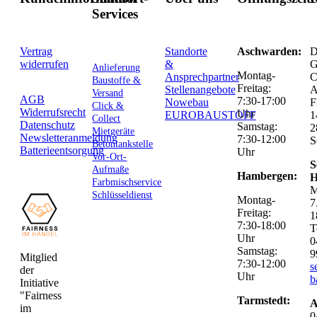
Services
Vertrag
Standorte
Aschwarden:
D
widerrufen
&
G
Anlieferung
Montag-
Ansprechpartner
C
Baustoffe &
Freitag:
Stellenangebote
Versand
AGB
7:30-17:00
Nowebau
F
Click &
Widerrufsrecht
Uhr
EUROBAUSTOFF
1
Collect
Datenschutz
Samstag:
2
Mietgeräte
Newsletteranmeldung
7:30-12:00
S
Betontankstelle
Batterieentsorgung
Uhr
Vor-Ort-
S
Aufmaße
Hambergen:
H
Farbmischservice
M
Schlüsseldienst
Montag-
7
Freitag:
1
7:30-18:00
T
Uhr
0
Samstag:
9
Mitglied
7:30-12:00
s
der
Uhr
b
Initiative
"Fairness
Tarmstedt:
A
im
0