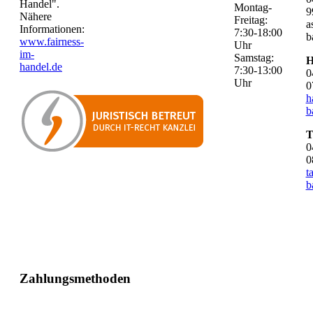
Handel".
Montag-
9
Nähere
Freitag:
a
Informationen:
7:30-18:00
b
www.fairness-
Uhr
im-
Samstag:
H
handel.de
7:30-13:00
0
Uhr
0
h
b
T
0
0
t
b
Zahlungsmethoden