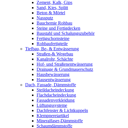
Zement, Kalk, Gips
Sand, Kies, Splitt
Beton & Mörtel
Nassputz
Bauchemie Rohbau
Steine und Fertigdecken
Baustahl und Schalungszubehör
Fertigschornsteine
Rohbaufertigteile
Tiefbau, Be- & Entwässerung
Straßen-& Wegebau
Kanalrohr, Schächte
Hof- und Straßenentwässerung
Drainage & Grundmauerschutz
Hausbewässerung
Hausentwässerung
Dach, Fassade, Dämmstoffe
Steildacheindeckung
Flachdacheindeckung
Fassadenverkleidung
Lüftungssysteme
Dachfenster & Lichtkuppeln
Klempnereiartikel
Mineralfaser-Dämmstoffe
Schaumdämmstoffe