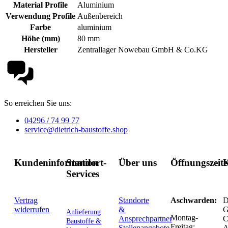
Material Profile
Aluminium
Verwendung Profile
Außenbereich
Farbe
aluminium
Höhe (mm)
80 mm
Hersteller
Zentrallager Nowebau GmbH & Co.KG
So erreichen Sie uns:
04296 / 74 99 77
service@dietrich-baustoffe.shop
Kundeninformation
Standort-
Über uns
Öffnungszeit
K
Services
Vertrag
Standorte
Aschwarden:
D
widerrufen
&
G
Anlieferung
Montag-
Ansprechpartner
C
Baustoffe &
Freitag:
Stellenangebote