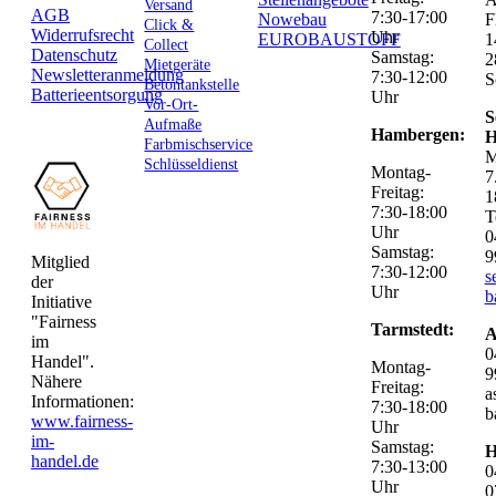
Versand
AGB
7:30-17:00
Nowebau
F
Click &
Widerrufsrecht
Uhr
EUROBAUSTOFF
1
Collect
Datenschutz
Samstag:
2
Mietgeräte
Newsletteranmeldung
7:30-12:00
S
Betontankstelle
Batterieentsorgung
Uhr
Vor-Ort-
S
Aufmaße
Hambergen:
H
Farbmischservice
M
Schlüsseldienst
Montag-
7
Freitag:
1
7:30-18:00
T
Uhr
0
Samstag:
9
Mitglied
7:30-12:00
s
der
Uhr
b
Initiative
"Fairness
Tarmstedt:
A
im
0
Handel".
Montag-
9
Nähere
Freitag:
a
Informationen:
7:30-18:00
b
www.fairness-
Uhr
im-
Samstag:
H
handel.de
7:30-13:00
0
Uhr
0