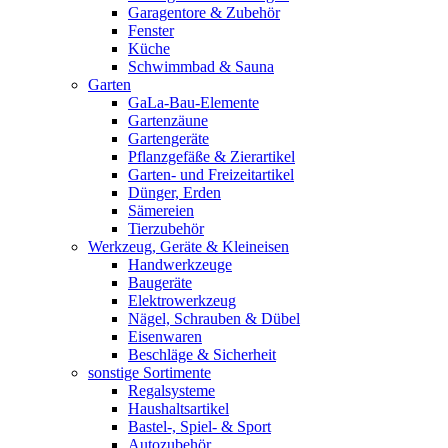
Garagentore & Zubehör
Fenster
Küche
Schwimmbad & Sauna
Garten
GaLa-Bau-Elemente
Gartenzäune
Gartengeräte
Pflanzgefäße & Zierartikel
Garten- und Freizeitartikel
Dünger, Erden
Sämereien
Tierzubehör
Werkzeug, Geräte & Kleineisen
Handwerkzeuge
Baugeräte
Elektrowerkzeug
Nägel, Schrauben & Dübel
Eisenwaren
Beschläge & Sicherheit
sonstige Sortimente
Regalsysteme
Haushaltsartikel
Bastel-, Spiel- & Sport
Autozubehör