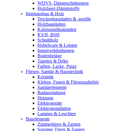
WDVS, Dämmschüttungen
Holzfaser-Dämmstoffe
Innenausbau & Holz
Trockenbauplatten & -profile
Holzbauplatten
Kalziumsilikatplatten
KVH, BSH
Schnittholz
Hobelware & Leisten
Innenverkleidungen
Bodenbeläge
Tapeten & Deko
Farben, Lacke, Putze
Fliesen, Sanitär & Haustechnik
Keramik
Kleben, Fugen & Fliesenzubehör
Sanitärelemente
Badausstattung
Heizung
Elektrogeräte
Elektroinstallation
Lampen & Leuchten
Bauelemente
Zimmertüren & Zargen
Sonstige Türen & Zargen