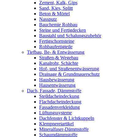
Zement, Kalk, Gips
Sand, Kies, Splitt
Beton & Mörtel
Nassputz
Bauchemie Rohbau
Steine und Fertigdecken
Baustahl und Schalungszubehör
Fertigschornsteine
Rohbaufertigteile
Tiefbau, Be- & Entwässerung
Straßen-& Wegebau
Kanalrohr, Schächte
Hof- und Straßenentwässerung
Drainage & Grundmauerschutz
Hausbewässerung
Hausentwässerung
Dach, Fassade, Dämmstoffe
Steildacheindeckung
Flachdacheindeckung
Fassadenverkleidung
Lüftungssysteme
Dachfenster & Lichtkuppeln
Klempnereiartikel
Mineralfaser-Dämmstoffe
Schaumdämmstoffe