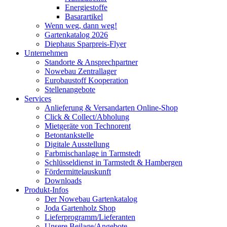
Energiestoffe
Basarartikel
Wenn weg, dann weg!
Gartenkatalog 2026
Diephaus Sparpreis-Flyer
Unternehmen
Standorte & Ansprechpartner
Nowebau Zentrallager
Eurobaustoff Kooperation
Stellenangebote
Services
Anlieferung & Versandarten Online-Shop
Click & Collect/Abholung
Mietgeräte von Technorent
Betontankstelle
Digitale Ausstellung
Farbmischanlage in Tarmstedt
Schlüsseldienst in Tarmstedt & Hambergen
Fördermittelauskunft
Downloads
Produkt-Infos
Der Nowebau Gartenkatalog
Joda Gartenholz Shop
Lieferprogramm/Lieferanten
Unsere Beilage/Angebote