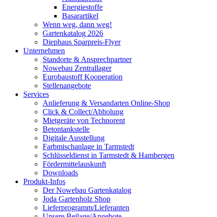
Energiestoffe
Basarartikel
Wenn weg, dann weg!
Gartenkatalog 2026
Diephaus Sparpreis-Flyer
Unternehmen
Standorte & Ansprechpartner
Nowebau Zentrallager
Eurobaustoff Kooperation
Stellenangebote
Services
Anlieferung & Versandarten Online-Shop
Click & Collect/Abholung
Mietgeräte von Technorent
Betontankstelle
Digitale Ausstellung
Farbmischanlage in Tarmstedt
Schlüsseldienst in Tarmstedt & Hambergen
Fördermittelauskunft
Downloads
Produkt-Infos
Der Nowebau Gartenkatalog
Joda Gartenholz Shop
Lieferprogramm/Lieferanten
Unsere Beilage/Angebote