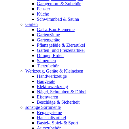
Garagentore & Zubehör
Fenster
Küche
Schwimmbad & Sauna
Garten
GaLa-Bau-Elemente
Gartenzäune
Gartengeräte
Pflanzgefäße & Zierartikel
Garten- und Freizeitartikel
Dünger, Erden
Sämereien
Tierzubehör
Werkzeug, Geräte & Kleineisen
Handwerkzeuge
Baugeräte
Elektrowerkzeug
Nägel, Schrauben & Dübel
Eisenwaren
Beschläge & Sicherheit
sonstige Sortimente
Regalsysteme
Haushaltsartikel
Bastel-, Spiel- & Sport
Autozubehör