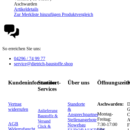
Aschwarden
Artikeldetails
Zur Merkliste hinzufügen
Produktvergleich
So erreichen Sie uns:
04296 / 74 99 77
service@dietrich-baustoffe.shop
Kundeninformation
Standort-
Über uns
Öffnungszeit
K
Services
Vertrag
Standorte
Aschwarden:
D
widerrufen
&
G
Anlieferung
Montag-
Ansprechpartner
C
Baustoffe &
Freitag:
Stellenangebote
Versand
AGB
7:30-17:00
Nowebau
F
Click &
Widerrufsrecht
Uhr