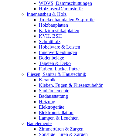
WDVS, Dämmschüttungen
Holzfaser-Dämmstoffe
Innenausbau & Holz
Trockenbauplatten & -profile
Holzbauplatten
Kalziumsilikatplatten
KVH, BSH
Schnittholz
Hobelware & Leisten
Innenverkleidungen
Bodenbeläge
Tapeten & Deko
Farben, Lacke, Putze
Fliesen, Sanitär & Haustechnik
Keramik
Kleben, Fugen & Fliesenzubehör
Sanitärelemente
Badausstattung
Heizung
Elektrogeräte
Elektroinstallation
Lampen & Leuchten
Bauelemente
Zimmertüren & Zargen
Sonstige Türen & Zargen