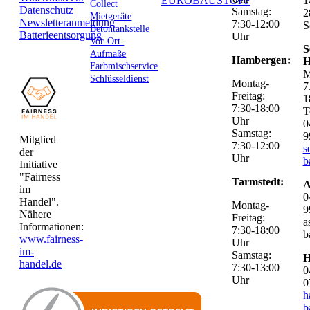
EUROBAUSTOFF
1
Collect
Datenschutz
Samstag:
2
Mietgeräte
Newsletteranmeldung
7:30-12:00
S
Betontankstelle
Batterieentsorgung
Uhr
Vor-Ort-
S
Aufmaße
Hambergen:
H
Farbmischservice
M
Schlüsseldienst
Montag-
7
Freitag:
1
7:30-18:00
T
Uhr
0
Samstag:
9
Mitglied
7:30-12:00
s
der
Uhr
b
Initiative
"Fairness
Tarmstedt:
A
im
0
Handel".
Montag-
9
Nähere
Freitag:
a
Informationen:
7:30-18:00
b
www.fairness-
Uhr
im-
Samstag:
H
handel.de
7:30-13:00
0
Uhr
0
h
b