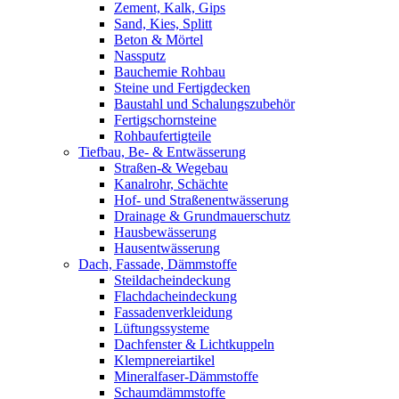
Zement, Kalk, Gips
Sand, Kies, Splitt
Beton & Mörtel
Nassputz
Bauchemie Rohbau
Steine und Fertigdecken
Baustahl und Schalungszubehör
Fertigschornsteine
Rohbaufertigteile
Tiefbau, Be- & Entwässerung
Straßen-& Wegebau
Kanalrohr, Schächte
Hof- und Straßenentwässerung
Drainage & Grundmauerschutz
Hausbewässerung
Hausentwässerung
Dach, Fassade, Dämmstoffe
Steildacheindeckung
Flachdacheindeckung
Fassadenverkleidung
Lüftungssysteme
Dachfenster & Lichtkuppeln
Klempnereiartikel
Mineralfaser-Dämmstoffe
Schaumdämmstoffe