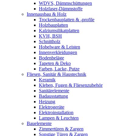
WDVS, Dämmschüttungen
Holzfaser-Dämmstoffe
Innenausbau & Holz
Trockenbauplatten & -profile
Holzbauplatten
Kalziumsilikatplatten
KVH, BSH
Schnittholz
Hobelware & Leisten
Innenverkleidungen
Bodenbeläge
Tapeten & Deko
Farben, Lacke, Putze
Fliesen, Sanitär & Haustechnik
Keramik
Kleben, Fugen & Fliesenzubehör
Sanitärelemente
Badausstattung
Heizung
Elektrogeräte
Elektroinstallation
Lampen & Leuchten
Bauelemente
Zimmertüren & Zargen
Sonstige Türen & Zargen