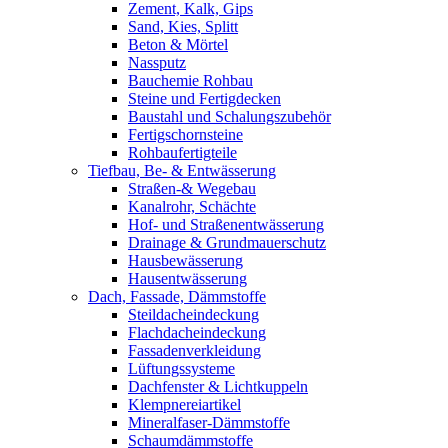
Zement, Kalk, Gips
Sand, Kies, Splitt
Beton & Mörtel
Nassputz
Bauchemie Rohbau
Steine und Fertigdecken
Baustahl und Schalungszubehör
Fertigschornsteine
Rohbaufertigteile
Tiefbau, Be- & Entwässerung
Straßen-& Wegebau
Kanalrohr, Schächte
Hof- und Straßenentwässerung
Drainage & Grundmauerschutz
Hausbewässerung
Hausentwässerung
Dach, Fassade, Dämmstoffe
Steildacheindeckung
Flachdacheindeckung
Fassadenverkleidung
Lüftungssysteme
Dachfenster & Lichtkuppeln
Klempnereiartikel
Mineralfaser-Dämmstoffe
Schaumdämmstoffe