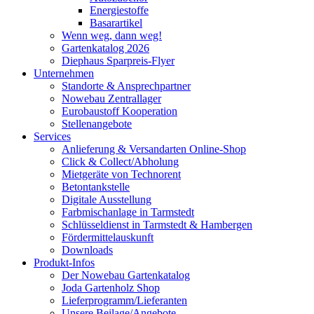
Energiestoffe
Basarartikel
Wenn weg, dann weg!
Gartenkatalog 2026
Diephaus Sparpreis-Flyer
Unternehmen
Standorte & Ansprechpartner
Nowebau Zentrallager
Eurobaustoff Kooperation
Stellenangebote
Services
Anlieferung & Versandarten Online-Shop
Click & Collect/Abholung
Mietgeräte von Technorent
Betontankstelle
Digitale Ausstellung
Farbmischanlage in Tarmstedt
Schlüsseldienst in Tarmstedt & Hambergen
Fördermittelauskunft
Downloads
Produkt-Infos
Der Nowebau Gartenkatalog
Joda Gartenholz Shop
Lieferprogramm/Lieferanten
Unsere Beilage/Angebote