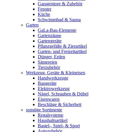
Garagentore & Zubehör
Fenster
Küche
Schwimmbad & Sauna
Garten
GaLa-Bau-Elemente
Gartenzäune
Gartengeräte
Pflanzgefäße & Zierartikel
Garten- und Freizeitartikel
Dünger, Erden
Sämereien
Tierzubehör
Werkzeug, Geräte & Kleineisen
Handwerkzeuge
Baugeräte
Elektrowerkzeug
Nägel, Schrauben & Dübel
Eisenwaren
Beschläge & Sicherheit
sonstige Sortimente
Regalsysteme
Haushaltsartikel
Bastel-, Spiel- & Sport
Autozubehör