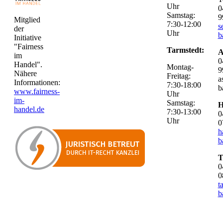
Uhr
0
Samstag:
9
Mitglied
7:30-12:00
s
der
Uhr
b
Initiative
"Fairness
Tarmstedt:
A
im
0
Handel".
Montag-
9
Nähere
Freitag:
a
Informationen:
7:30-18:00
b
www.fairness-
Uhr
im-
Samstag:
H
handel.de
7:30-13:00
0
Uhr
0
h
b
T
0
0
t
b