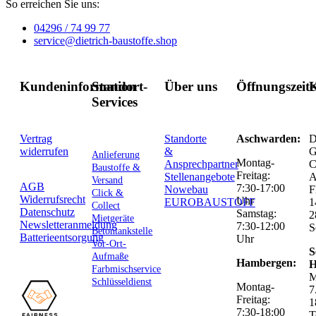
So erreichen Sie uns:
04296 / 74 99 77
service@dietrich-baustoffe.shop
Kundeninformation
Standort-
Über uns
Öffnungszeit
K
Services
Vertrag
Standorte
Aschwarden:
D
widerrufen
&
G
Anlieferung
Montag-
Ansprechpartner
C
Baustoffe &
Freitag:
Stellenangebote
Versand
AGB
7:30-17:00
Nowebau
F
Click &
Widerrufsrecht
Uhr
EUROBAUSTOFF
1
Collect
Datenschutz
Samstag:
2
Mietgeräte
Newsletteranmeldung
7:30-12:00
S
Betontankstelle
Batterieentsorgung
Uhr
Vor-Ort-
S
Aufmaße
Hambergen:
H
Farbmischservice
M
Schlüsseldienst
Montag-
7
Freitag:
1
7:30-18:00
T