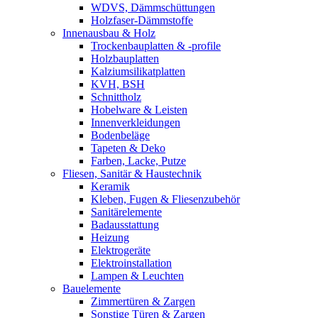
WDVS, Dämmschüttungen
Holzfaser-Dämmstoffe
Innenausbau & Holz
Trockenbauplatten & -profile
Holzbauplatten
Kalziumsilikatplatten
KVH, BSH
Schnittholz
Hobelware & Leisten
Innenverkleidungen
Bodenbeläge
Tapeten & Deko
Farben, Lacke, Putze
Fliesen, Sanitär & Haustechnik
Keramik
Kleben, Fugen & Fliesenzubehör
Sanitärelemente
Badausstattung
Heizung
Elektrogeräte
Elektroinstallation
Lampen & Leuchten
Bauelemente
Zimmertüren & Zargen
Sonstige Türen & Zargen