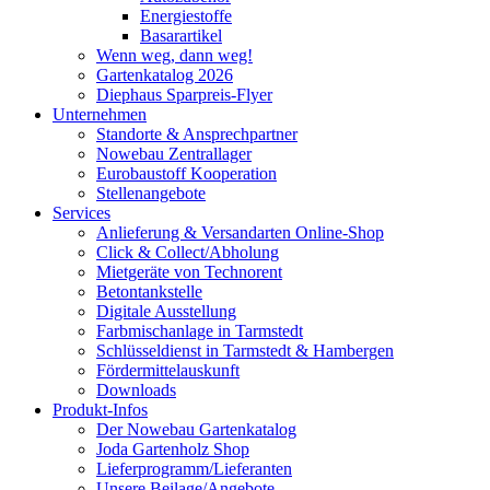
Energiestoffe
Basarartikel
Wenn weg, dann weg!
Gartenkatalog 2026
Diephaus Sparpreis-Flyer
Unternehmen
Standorte & Ansprechpartner
Nowebau Zentrallager
Eurobaustoff Kooperation
Stellenangebote
Services
Anlieferung & Versandarten Online-Shop
Click & Collect/Abholung
Mietgeräte von Technorent
Betontankstelle
Digitale Ausstellung
Farbmischanlage in Tarmstedt
Schlüsseldienst in Tarmstedt & Hambergen
Fördermittelauskunft
Downloads
Produkt-Infos
Der Nowebau Gartenkatalog
Joda Gartenholz Shop
Lieferprogramm/Lieferanten
Unsere Beilage/Angebote