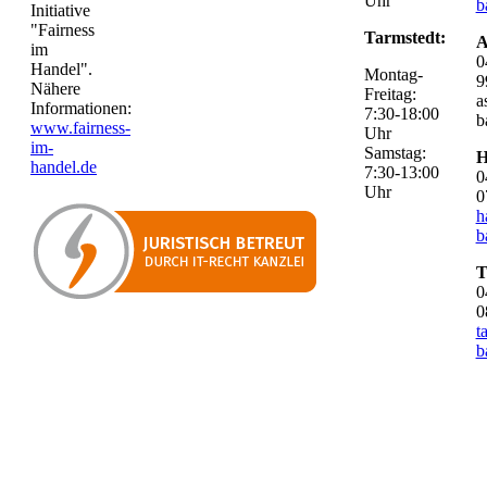
Uhr
b
Initiative
"Fairness
Tarmstedt:
A
im
0
Handel".
Montag-
9
Nähere
Freitag:
a
Informationen:
7:30-18:00
b
www.fairness-
Uhr
im-
Samstag:
H
handel.de
7:30-13:00
0
Uhr
0
h
b
T
0
0
t
b