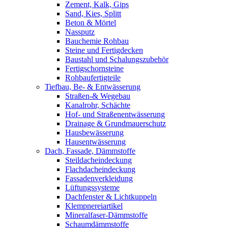
Zement, Kalk, Gips
Sand, Kies, Splitt
Beton & Mörtel
Nassputz
Bauchemie Rohbau
Steine und Fertigdecken
Baustahl und Schalungszubehör
Fertigschornsteine
Rohbaufertigteile
Tiefbau, Be- & Entwässerung
Straßen-& Wegebau
Kanalrohr, Schächte
Hof- und Straßenentwässerung
Drainage & Grundmauerschutz
Hausbewässerung
Hausentwässerung
Dach, Fassade, Dämmstoffe
Steildacheindeckung
Flachdacheindeckung
Fassadenverkleidung
Lüftungssysteme
Dachfenster & Lichtkuppeln
Klempnereiartikel
Mineralfaser-Dämmstoffe
Schaumdämmstoffe