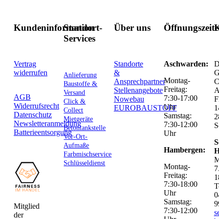
Kundeninformation
Standort-
Über uns
Öffnungszeit
K
Services
Vertrag
Standorte
Aschwarden:
D
widerrufen
&
G
Anlieferung
Montag-
Ansprechpartner
C
Baustoffe &
Freitag:
Stellenangebote
Versand
AGB
7:30-17:00
Nowebau
F
Click &
Widerrufsrecht
Uhr
EUROBAUSTOFF
1
Collect
Datenschutz
Samstag:
2
Mietgeräte
Newsletteranmeldung
7:30-12:00
S
Betontankstelle
Batterieentsorgung
Uhr
Vor-Ort-
S
Aufmaße
Hambergen:
H
Farbmischservice
M
Schlüsseldienst
Montag-
7
Freitag:
1
7:30-18:00
T
Uhr
0
Samstag:
9
Mitglied
7:30-12:00
s
der