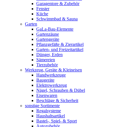
Garagentore & Zubehör
Fenster
Küche
Schwimmbad & Sauna
Garten
GaLa-Bau-Elemente
Gartenzäune
Gartengeräte
Pflanzgefäße & Zierartikel
Garten- und Freizeitartikel
Dünger, Erden
Sämereien
Tierzubehör
Werkzeug, Geräte & Kleineisen
Handwerkzeuge
Baugeräte
Elektrowerkzeug
Nägel, Schrauben & Dübel
Eisenwaren
Beschläge & Sicherheit
sonstige Sortimente
Regalsysteme
Haushaltsartikel
Bastel-, Spiel- & Sport
Autozubehör