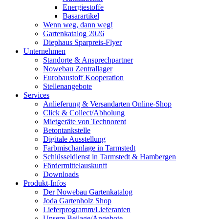
Energiestoffe
Basarartikel
Wenn weg, dann weg!
Gartenkatalog 2026
Diephaus Sparpreis-Flyer
Unternehmen
Standorte & Ansprechpartner
Nowebau Zentrallager
Eurobaustoff Kooperation
Stellenangebote
Services
Anlieferung & Versandarten Online-Shop
Click & Collect/Abholung
Mietgeräte von Technorent
Betontankstelle
Digitale Ausstellung
Farbmischanlage in Tarmstedt
Schlüsseldienst in Tarmstedt & Hambergen
Fördermittelauskunft
Downloads
Produkt-Infos
Der Nowebau Gartenkatalog
Joda Gartenholz Shop
Lieferprogramm/Lieferanten
Unsere Beilage/Angebote