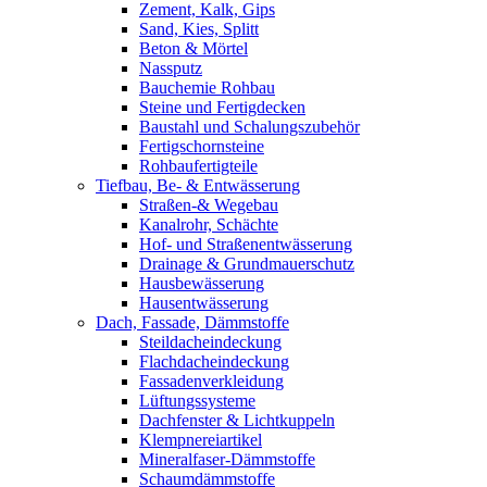
Zement, Kalk, Gips
Sand, Kies, Splitt
Beton & Mörtel
Nassputz
Bauchemie Rohbau
Steine und Fertigdecken
Baustahl und Schalungszubehör
Fertigschornsteine
Rohbaufertigteile
Tiefbau, Be- & Entwässerung
Straßen-& Wegebau
Kanalrohr, Schächte
Hof- und Straßenentwässerung
Drainage & Grundmauerschutz
Hausbewässerung
Hausentwässerung
Dach, Fassade, Dämmstoffe
Steildacheindeckung
Flachdacheindeckung
Fassadenverkleidung
Lüftungssysteme
Dachfenster & Lichtkuppeln
Klempnereiartikel
Mineralfaser-Dämmstoffe
Schaumdämmstoffe