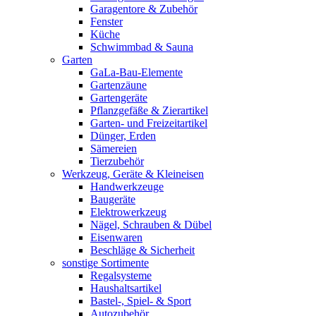
Garagentore & Zubehör
Fenster
Küche
Schwimmbad & Sauna
Garten
GaLa-Bau-Elemente
Gartenzäune
Gartengeräte
Pflanzgefäße & Zierartikel
Garten- und Freizeitartikel
Dünger, Erden
Sämereien
Tierzubehör
Werkzeug, Geräte & Kleineisen
Handwerkzeuge
Baugeräte
Elektrowerkzeug
Nägel, Schrauben & Dübel
Eisenwaren
Beschläge & Sicherheit
sonstige Sortimente
Regalsysteme
Haushaltsartikel
Bastel-, Spiel- & Sport
Autozubehör