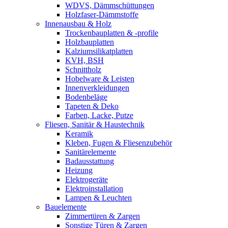
WDVS, Dämmschüttungen
Holzfaser-Dämmstoffe
Innenausbau & Holz
Trockenbauplatten & -profile
Holzbauplatten
Kalziumsilikatplatten
KVH, BSH
Schnittholz
Hobelware & Leisten
Innenverkleidungen
Bodenbeläge
Tapeten & Deko
Farben, Lacke, Putze
Fliesen, Sanitär & Haustechnik
Keramik
Kleben, Fugen & Fliesenzubehör
Sanitärelemente
Badausstattung
Heizung
Elektrogeräte
Elektroinstallation
Lampen & Leuchten
Bauelemente
Zimmertüren & Zargen
Sonstige Türen & Zargen