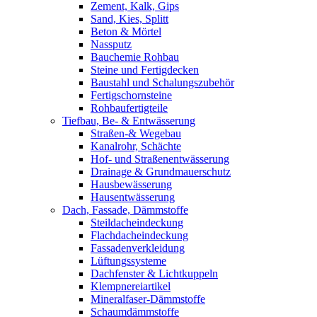
Zement, Kalk, Gips
Sand, Kies, Splitt
Beton & Mörtel
Nassputz
Bauchemie Rohbau
Steine und Fertigdecken
Baustahl und Schalungszubehör
Fertigschornsteine
Rohbaufertigteile
Tiefbau, Be- & Entwässerung
Straßen-& Wegebau
Kanalrohr, Schächte
Hof- und Straßenentwässerung
Drainage & Grundmauerschutz
Hausbewässerung
Hausentwässerung
Dach, Fassade, Dämmstoffe
Steildacheindeckung
Flachdacheindeckung
Fassadenverkleidung
Lüftungssysteme
Dachfenster & Lichtkuppeln
Klempnereiartikel
Mineralfaser-Dämmstoffe
Schaumdämmstoffe