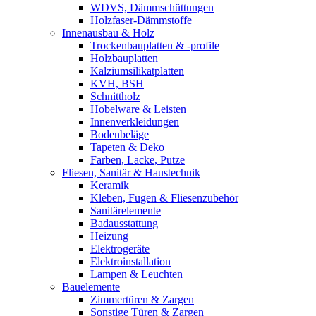
WDVS, Dämmschüttungen
Holzfaser-Dämmstoffe
Innenausbau & Holz
Trockenbauplatten & -profile
Holzbauplatten
Kalziumsilikatplatten
KVH, BSH
Schnittholz
Hobelware & Leisten
Innenverkleidungen
Bodenbeläge
Tapeten & Deko
Farben, Lacke, Putze
Fliesen, Sanitär & Haustechnik
Keramik
Kleben, Fugen & Fliesenzubehör
Sanitärelemente
Badausstattung
Heizung
Elektrogeräte
Elektroinstallation
Lampen & Leuchten
Bauelemente
Zimmertüren & Zargen
Sonstige Türen & Zargen