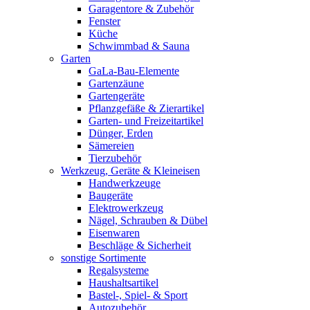
Garagentore & Zubehör
Fenster
Küche
Schwimmbad & Sauna
Garten
GaLa-Bau-Elemente
Gartenzäune
Gartengeräte
Pflanzgefäße & Zierartikel
Garten- und Freizeitartikel
Dünger, Erden
Sämereien
Tierzubehör
Werkzeug, Geräte & Kleineisen
Handwerkzeuge
Baugeräte
Elektrowerkzeug
Nägel, Schrauben & Dübel
Eisenwaren
Beschläge & Sicherheit
sonstige Sortimente
Regalsysteme
Haushaltsartikel
Bastel-, Spiel- & Sport
Autozubehör