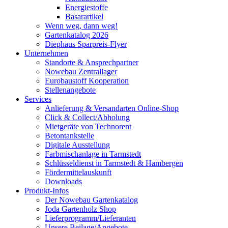
Energiestoffe
Basarartikel
Wenn weg, dann weg!
Gartenkatalog 2026
Diephaus Sparpreis-Flyer
Unternehmen
Standorte & Ansprechpartner
Nowebau Zentrallager
Eurobaustoff Kooperation
Stellenangebote
Services
Anlieferung & Versandarten Online-Shop
Click & Collect/Abholung
Mietgeräte von Technorent
Betontankstelle
Digitale Ausstellung
Farbmischanlage in Tarmstedt
Schlüsseldienst in Tarmstedt & Hambergen
Fördermittelauskunft
Downloads
Produkt-Infos
Der Nowebau Gartenkatalog
Joda Gartenholz Shop
Lieferprogramm/Lieferanten
Unsere Beilage/Angebote