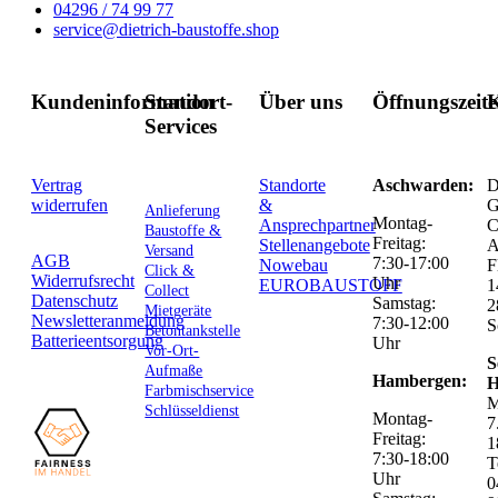
04296 / 74 99 77
service@dietrich-baustoffe.shop
Kundeninformation
Standort-
Über uns
Öffnungszeit
K
Services
Vertrag
Standorte
Aschwarden:
D
widerrufen
&
G
Anlieferung
Montag-
Ansprechpartner
C
Baustoffe &
Freitag:
Stellenangebote
Versand
AGB
7:30-17:00
Nowebau
F
Click &
Widerrufsrecht
Uhr
EUROBAUSTOFF
1
Collect
Datenschutz
Samstag:
2
Mietgeräte
Newsletteranmeldung
7:30-12:00
S
Betontankstelle
Batterieentsorgung
Uhr
Vor-Ort-
S
Aufmaße
Hambergen:
H
Farbmischservice
M
Schlüsseldienst
Montag-
7
Freitag:
1
7:30-18:00
T
Uhr
0