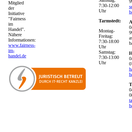
Samstag:
9
Mitglied
7:30-12:00
s
der
Uhr
b
Initiative
"Fairness
Tarmstedt:
A
im
0
Handel".
Montag-
9
Nähere
Freitag:
a
Informationen:
7:30-18:00
b
www.fairness-
Uhr
im-
Samstag:
H
handel.de
7:30-13:00
0
Uhr
0
h
b
T
0
0
t
b