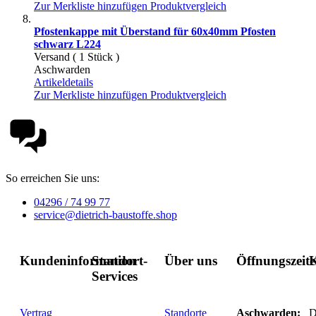
Zur Merkliste hinzufügen
Produktvergleich
Pfostenkappe mit Überstand für 60x40mm Pfosten
schwarz L224
Versand ( 1 Stück )
Aschwarden
Artikeldetails
Zur Merkliste hinzufügen
Produktvergleich
So erreichen Sie uns:
04296 / 74 99 77
service@dietrich-baustoffe.shop
Kundeninformation
Standort-
Über uns
Öffnungszeit
K
Services
Vertrag
Standorte
Aschwarden:
D