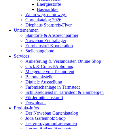
Energiestoffe
Basarartikel
Wenn weg, dann weg!
Gartenkatalog 2026
Diephaus Sparpreis-Flyer
Unternehmen
Standorte & Ansprechpartner
Nowebau Zentrallager
Eurobaustoff Kooperation
Stellenangebote
Services
Anlieferung & Versandarten Online-Shop
Click & Collect/Abholung
Mietgeräte von Technorent
Betontankstelle
Digitale Ausstellung
Farbmischanlage in Tarmstedt
Schlüsseldienst in Tarmstedt & Hambergen
Fördermittelauskunft
Downloads
Produkt-Infos
Der Nowebau Gartenkatalog
Joda Gartenholz Shop
Lieferprogramm/Lieferanten
Unsere Beilage/Angebote