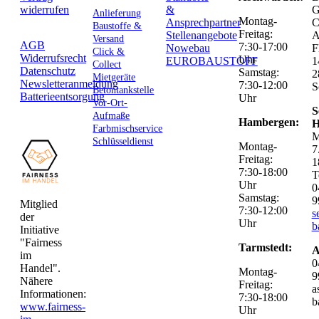
widerrufen
&
G
Anlieferung
Montag-
Ansprechpartner
C
Baustoffe &
Freitag:
Stellenangebote
Versand
AGB
7:30-17:00
Nowebau
F
Click &
Widerrufsrecht
Uhr
EUROBAUSTOFF
1
Collect
Datenschutz
Samstag:
2
Mietgeräte
Newsletteranmeldung
7:30-12:00
S
Betontankstelle
Batterieentsorgung
Uhr
Vor-Ort-
S
Aufmaße
Hambergen:
H
Farbmischservice
M
Schlüsseldienst
Montag-
7
Freitag:
1
7:30-18:00
T
Uhr
0
Samstag:
9
Mitglied
7:30-12:00
s
der
Uhr
b
Initiative
"Fairness
Tarmstedt:
A
im
0
Handel".
Montag-
9
Nähere
Freitag:
a
Informationen:
7:30-18:00
b
www.fairness-
Uhr