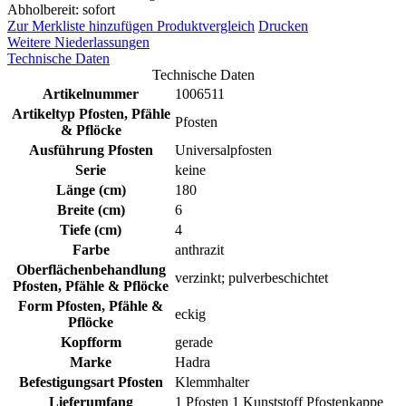
Abholbereit: sofort
Zur Merkliste hinzufügen
Produktvergleich
Drucken
Weitere Niederlassungen
Technische Daten
Technische Daten
Artikelnummer
1006511
Artikeltyp Pfosten, Pfähle
Pfosten
& Pflöcke
Ausführung Pfosten
Universalpfosten
Serie
keine
Länge (cm)
180
Breite (cm)
6
Tiefe (cm)
4
Farbe
anthrazit
Oberflächenbehandlung
verzinkt; pulverbeschichtet
Pfosten, Pfähle & Pflöcke
Form Pfosten, Pfähle &
eckig
Pflöcke
Kopfform
gerade
Marke
Hadra
Befestigungsart Pfosten
Klemmhalter
Lieferumfang
1 Pfosten 1 Kunststoff Pfostenkappe