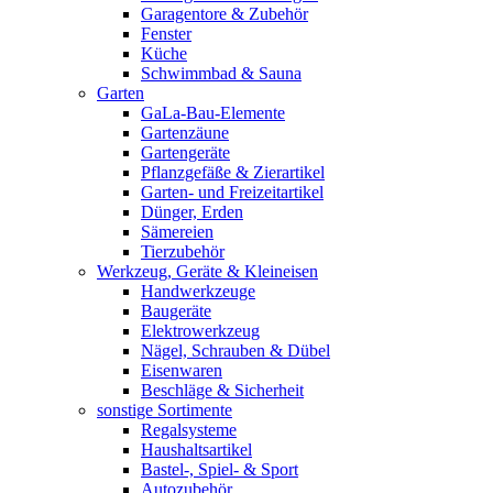
Garagentore & Zubehör
Fenster
Küche
Schwimmbad & Sauna
Garten
GaLa-Bau-Elemente
Gartenzäune
Gartengeräte
Pflanzgefäße & Zierartikel
Garten- und Freizeitartikel
Dünger, Erden
Sämereien
Tierzubehör
Werkzeug, Geräte & Kleineisen
Handwerkzeuge
Baugeräte
Elektrowerkzeug
Nägel, Schrauben & Dübel
Eisenwaren
Beschläge & Sicherheit
sonstige Sortimente
Regalsysteme
Haushaltsartikel
Bastel-, Spiel- & Sport
Autozubehör