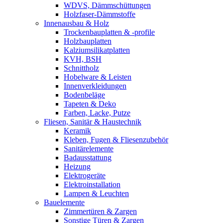
WDVS, Dämmschüttungen
Holzfaser-Dämmstoffe
Innenausbau & Holz
Trockenbauplatten & -profile
Holzbauplatten
Kalziumsilikatplatten
KVH, BSH
Schnittholz
Hobelware & Leisten
Innenverkleidungen
Bodenbeläge
Tapeten & Deko
Farben, Lacke, Putze
Fliesen, Sanitär & Haustechnik
Keramik
Kleben, Fugen & Fliesenzubehör
Sanitärelemente
Badausstattung
Heizung
Elektrogeräte
Elektroinstallation
Lampen & Leuchten
Bauelemente
Zimmertüren & Zargen
Sonstige Türen & Zargen