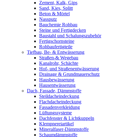
Zement, Kalk, Gips
Sand, Kies, Splitt
Beton & Mörtel
Nassputz
Bauchemie Rohbau
Steine und Fertigdecken
Baustahl und Schalungszubehör
Fertigschornsteine
Rohbaufertigteile
Tiefbau, Be- & Entwässerung
Straßen-& Wegebau
Kanalrohr, Schächte
Hof- und Straßenentwässerung
Drainage & Grundmauerschutz
Hausbewässerung
Hausentwässerung
Dach, Fassade, Dämmstoffe
Steildacheindeckung
Flachdacheindeckung
Fassadenverkleidung
Lüftungssysteme
Dachfenster & Lichtkuppeln
Klempnereiartikel
Mineralfaser-Dämmstoffe
Schaumdämmstoffe