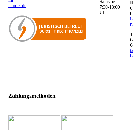
im-
Samstag:
H
handel.de
7:30-13:00
0
Uhr
0
h
b
T
0
0
t
b
Zahlungsmethoden