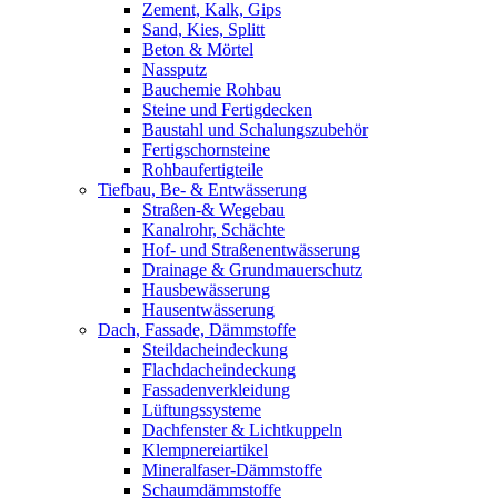
Zement, Kalk, Gips
Sand, Kies, Splitt
Beton & Mörtel
Nassputz
Bauchemie Rohbau
Steine und Fertigdecken
Baustahl und Schalungszubehör
Fertigschornsteine
Rohbaufertigteile
Tiefbau, Be- & Entwässerung
Straßen-& Wegebau
Kanalrohr, Schächte
Hof- und Straßenentwässerung
Drainage & Grundmauerschutz
Hausbewässerung
Hausentwässerung
Dach, Fassade, Dämmstoffe
Steildacheindeckung
Flachdacheindeckung
Fassadenverkleidung
Lüftungssysteme
Dachfenster & Lichtkuppeln
Klempnereiartikel
Mineralfaser-Dämmstoffe
Schaumdämmstoffe