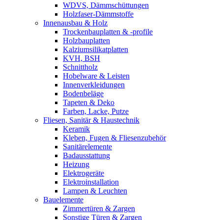
WDVS, Dämmschüttungen
Holzfaser-Dämmstoffe
Innenausbau & Holz
Trockenbauplatten & -profile
Holzbauplatten
Kalziumsilikatplatten
KVH, BSH
Schnittholz
Hobelware & Leisten
Innenverkleidungen
Bodenbeläge
Tapeten & Deko
Farben, Lacke, Putze
Fliesen, Sanitär & Haustechnik
Keramik
Kleben, Fugen & Fliesenzubehör
Sanitärelemente
Badausstattung
Heizung
Elektrogeräte
Elektroinstallation
Lampen & Leuchten
Bauelemente
Zimmertüren & Zargen
Sonstige Türen & Zargen