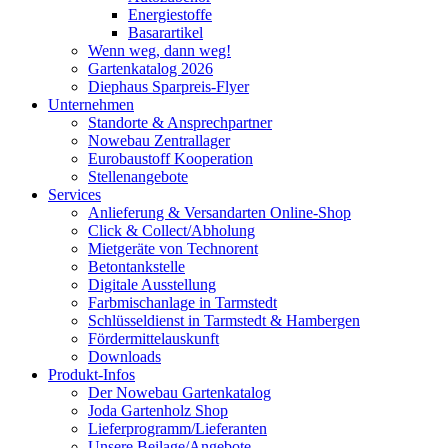
Energiestoffe
Basarartikel
Wenn weg, dann weg!
Gartenkatalog 2026
Diephaus Sparpreis-Flyer
Unternehmen
Standorte & Ansprechpartner
Nowebau Zentrallager
Eurobaustoff Kooperation
Stellenangebote
Services
Anlieferung & Versandarten Online-Shop
Click & Collect/Abholung
Mietgeräte von Technorent
Betontankstelle
Digitale Ausstellung
Farbmischanlage in Tarmstedt
Schlüsseldienst in Tarmstedt & Hambergen
Fördermittelauskunft
Downloads
Produkt-Infos
Der Nowebau Gartenkatalog
Joda Gartenholz Shop
Lieferprogramm/Lieferanten
Unsere Beilage/Angebote