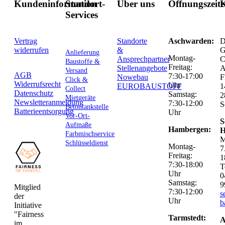
Kundeninformation
Standort-
Über uns
Öffnungszeit
K
Services
Vertrag
Standorte
Aschwarden:
D
widerrufen
&
G
Anlieferung
Montag-
Ansprechpartner
C
Baustoffe &
Freitag:
Stellenangebote
Versand
AGB
7:30-17:00
Nowebau
F
Click &
Widerrufsrecht
Uhr
EUROBAUSTOFF
1
Collect
Datenschutz
Samstag:
2
Mietgeräte
Newsletteranmeldung
7:30-12:00
S
Betontankstelle
Batterieentsorgung
Uhr
Vor-Ort-
S
Aufmaße
Hambergen:
H
Farbmischservice
M
Schlüsseldienst
Montag-
7
Freitag:
1
7:30-18:00
T
Uhr
0
Samstag:
9
Mitglied
7:30-12:00
s
der
Uhr
b
Initiative
"Fairness
Tarmstedt:
A
im