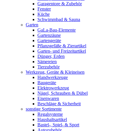
Garagentore & Zubehör
Fenster
Küche
Schwimmbad & Sauna
Garten
GaLa-Bau-Elemente
Gartenzäune
Gartengeräte
Pflanzgefäße & Zierartikel
Garten- und Freizeitartikel
Dünger, Erden
Sämereien
Tierzubehör
Werkzeug, Geräte & Kleineisen
Handwerkzeuge
Baugeräte
Elektrowerkzeug
Nägel, Schrauben & Dübel
Eisenwaren
Beschläge & Sicherheit
sonstige Sortimente
Regalsysteme
Haushaltsartikel
Bastel-, Spiel- & Sport
Autozubehör