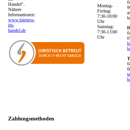
0
Handel".
Montag-
9
Nähere
Freitag:
a
Informationen:
7:30-18:00
b
www.fairness-
Uhr
im-
Samstag:
H
handel.de
7:30-13:00
0
Uhr
0
h
b
T
0
0
t
b
Zahlungsmethoden