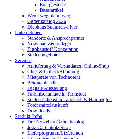
Energiestoffe
Basarartikel
Wenn weg, dann weg!
Gartenkatalog 2026
Diephaus Sparpreis-Flyer
Unternehmen
Standorte & Ansprechpartner
Nowebau Zentrallager
Eurobaustoff Kooperation
Stellenangebote
Services
Anlieferung & Versandarten Online-Shop
Click & Collect/Abholung
Mietgeräte von Technorent
Betontankstelle
Digitale Ausstellung
Farbmischanlage in Tarmstedt
Schlüsseldienst in Tarmstedt & Hambergen
Fördermittelauskunft
Downloads
Produkt-Infos
Der Nowebau Gartenkatalog
Joda Gartenholz Shop
Lieferprogramm/Lieferanten
Unsere Beilage/Angebote