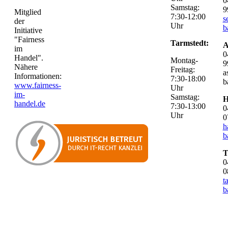
0
Samstag:
9
Mitglied
7:30-12:00
s
der
Uhr
b
Initiative
"Fairness
Tarmstedt:
A
im
0
Handel".
Montag-
9
Nähere
Freitag:
a
Informationen:
7:30-18:00
b
www.fairness-
Uhr
im-
Samstag:
H
handel.de
7:30-13:00
0
Uhr
0
h
b
T
0
0
t
b