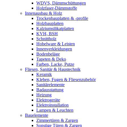
WDVS, Dämmschüttungen
Holzfaser-Dämmstoffe
Innenausbau & Holz
Trockenbauplatten & -profile
Holzbauplatten
Kalziumsilikatplatten
KVH, BSH
Schnittholz
Hobelware & Leisten
Innenverkleidungen
Bodenbeläge
Tapeten & Deko
Farben, Lacke, Putze
Fliesen, Sanitär & Haustechnik
Keramik
Kleben, Fugen & Fliesenzubehör
Sanitärelemente
Badausstattung
Heizung
Elektrogeräte
Elektroinstallation
Lampen & Leuchten
Bauelemente
Zimmertüren & Zargen
Sonstige Türen & Zargen