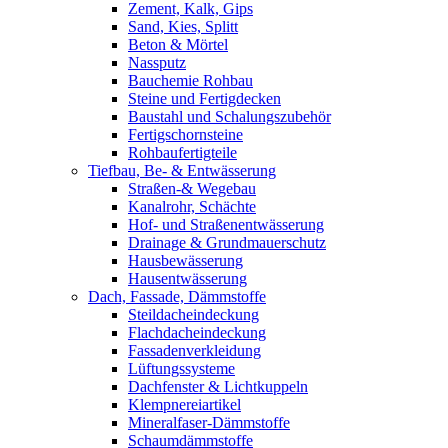
Zement, Kalk, Gips
Sand, Kies, Splitt
Beton & Mörtel
Nassputz
Bauchemie Rohbau
Steine und Fertigdecken
Baustahl und Schalungszubehör
Fertigschornsteine
Rohbaufertigteile
Tiefbau, Be- & Entwässerung
Straßen-& Wegebau
Kanalrohr, Schächte
Hof- und Straßenentwässerung
Drainage & Grundmauerschutz
Hausbewässerung
Hausentwässerung
Dach, Fassade, Dämmstoffe
Steildacheindeckung
Flachdacheindeckung
Fassadenverkleidung
Lüftungssysteme
Dachfenster & Lichtkuppeln
Klempnereiartikel
Mineralfaser-Dämmstoffe
Schaumdämmstoffe