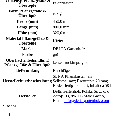
Artikeltyp Pflanzgefäße &
Pflanzkasten
Übertöpfe
Form Pflanzgefäße &
eckig
Übertöpfe
Breite (mm)
450,0 mm
Länge (mm)
800,0 mm
Höhe (mm)
320,0 mm
Material Pflanzgefäße &
Kiefer
Übertöpfe
Marke
DELTA Gartenholz
Farbe
grün
Oberflächenbehandlung
kesseldruckimprägniert
Pflanzgefäße & Übertöpfe
Lieferumfang
Beschläge
SENA Pflanzkasten; als
Herstellerkurzbeschreibung
Selbstbausatz; Brettstärke 20 mm;
Boden fertig montiert; Inhalt ca 58 l
Delta Gartenholz Polska Sp z. o. o. ,
Hersteller
Zdroje 93, 89-505 Male Gacno,
Email:
info@delta-gartenholz.com
Zubehör