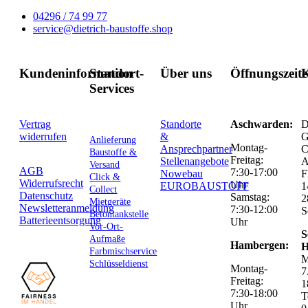
04296 / 74 99 77
service@dietrich-baustoffe.shop
Kundeninformation
Standort-
Über uns
Öffnungszeit
K
Services
Vertrag
Standorte
Aschwarden:
D
widerrufen
&
G
Anlieferung
Montag-
Ansprechpartner
C
Baustoffe &
Freitag:
Stellenangebote
Versand
AGB
7:30-17:00
Nowebau
F
Click &
Widerrufsrecht
Uhr
EUROBAUSTOFF
1
Collect
Datenschutz
Samstag:
2
Mietgeräte
Newsletteranmeldung
7:30-12:00
S
Betontankstelle
Batterieentsorgung
Uhr
Vor-Ort-
S
Aufmaße
Hambergen:
H
Farbmischservice
M
Schlüsseldienst
Montag-
7
Freitag:
1
7:30-18:00
T
Uhr