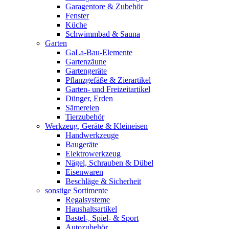
Garagentore & Zubehör
Fenster
Küche
Schwimmbad & Sauna
Garten
GaLa-Bau-Elemente
Gartenzäune
Gartengeräte
Pflanzgefäße & Zierartikel
Garten- und Freizeitartikel
Dünger, Erden
Sämereien
Tierzubehör
Werkzeug, Geräte & Kleineisen
Handwerkzeuge
Baugeräte
Elektrowerkzeug
Nägel, Schrauben & Dübel
Eisenwaren
Beschläge & Sicherheit
sonstige Sortimente
Regalsysteme
Haushaltsartikel
Bastel-, Spiel- & Sport
Autozubehör