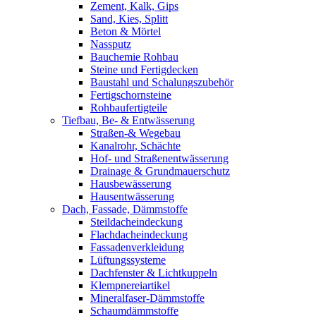
Zement, Kalk, Gips
Sand, Kies, Splitt
Beton & Mörtel
Nassputz
Bauchemie Rohbau
Steine und Fertigdecken
Baustahl und Schalungszubehör
Fertigschornsteine
Rohbaufertigteile
Tiefbau, Be- & Entwässerung
Straßen-& Wegebau
Kanalrohr, Schächte
Hof- und Straßenentwässerung
Drainage & Grundmauerschutz
Hausbewässerung
Hausentwässerung
Dach, Fassade, Dämmstoffe
Steildacheindeckung
Flachdacheindeckung
Fassadenverkleidung
Lüftungssysteme
Dachfenster & Lichtkuppeln
Klempnereiartikel
Mineralfaser-Dämmstoffe
Schaumdämmstoffe