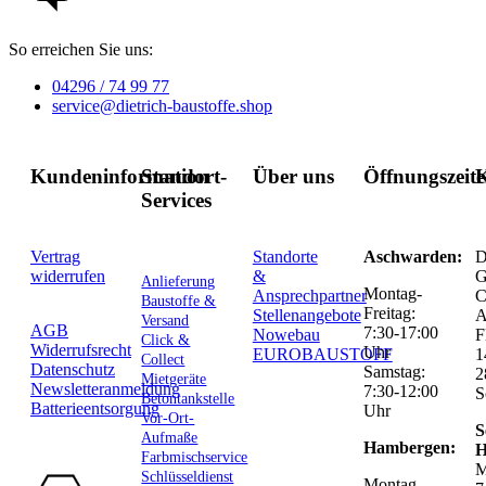
So erreichen Sie uns:
04296 / 74 99 77
service@dietrich-baustoffe.shop
Kundeninformation
Standort-
Über uns
Öffnungszeit
K
Services
Vertrag
Standorte
Aschwarden:
D
widerrufen
&
G
Anlieferung
Montag-
Ansprechpartner
C
Baustoffe &
Freitag:
Stellenangebote
Versand
AGB
7:30-17:00
Nowebau
F
Click &
Widerrufsrecht
Uhr
EUROBAUSTOFF
1
Collect
Datenschutz
Samstag:
2
Mietgeräte
Newsletteranmeldung
7:30-12:00
S
Betontankstelle
Batterieentsorgung
Uhr
Vor-Ort-
S
Aufmaße
Hambergen:
H
Farbmischservice
M
Schlüsseldienst
Montag-