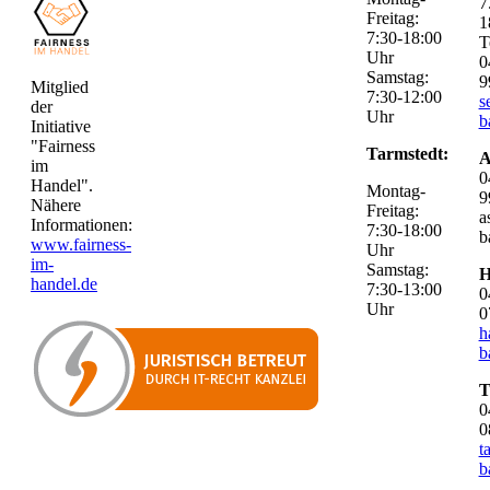
7
Freitag:
1
7:30-18:00
T
Uhr
0
Samstag:
9
Mitglied
7:30-12:00
s
der
Uhr
b
Initiative
"Fairness
Tarmstedt:
A
im
0
Handel".
Montag-
9
Nähere
Freitag:
a
Informationen:
7:30-18:00
b
www.fairness-
Uhr
im-
Samstag:
H
handel.de
7:30-13:00
0
Uhr
0
h
b
T
0
0
t
b