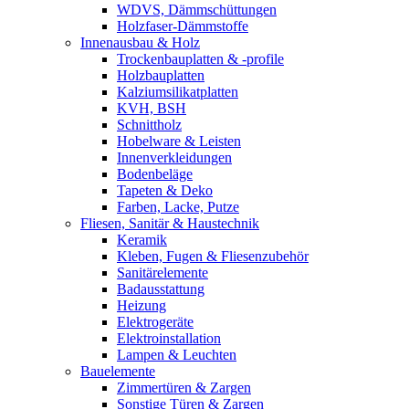
WDVS, Dämmschüttungen
Holzfaser-Dämmstoffe
Innenausbau & Holz
Trockenbauplatten & -profile
Holzbauplatten
Kalziumsilikatplatten
KVH, BSH
Schnittholz
Hobelware & Leisten
Innenverkleidungen
Bodenbeläge
Tapeten & Deko
Farben, Lacke, Putze
Fliesen, Sanitär & Haustechnik
Keramik
Kleben, Fugen & Fliesenzubehör
Sanitärelemente
Badausstattung
Heizung
Elektrogeräte
Elektroinstallation
Lampen & Leuchten
Bauelemente
Zimmertüren & Zargen
Sonstige Türen & Zargen