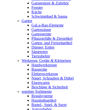
Garagentore & Zubehör
Fenster
Küche
Schwimmbad & Sauna
Garten
GaLa-Bau-Elemente
Gartenzäune
Gartengeräte
Pflanzgefäße & Zierartikel
Garten- und Freizeitartikel
Dünger, Erden
Sämereien
Tierzubehör
Werkzeug, Geräte & Kleineisen
Handwerkzeuge
Baugeräte
Elektrowerkzeug
Nägel, Schrauben & Dübel
Eisenwaren
Beschläge & Sicherheit
sonstige Sortimente
Regalsysteme
Haushaltsartikel
Bastel-, Spiel- & Sport
Autozubehör