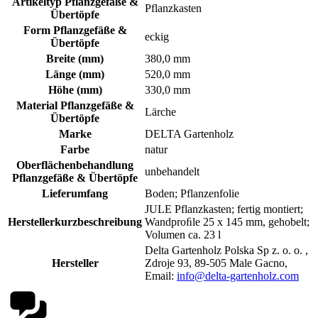
Artikeltyp Pflanzgefäße &
Pflanzkasten
Übertöpfe
Form Pflanzgefäße &
eckig
Übertöpfe
Breite (mm)
380,0 mm
Länge (mm)
520,0 mm
Höhe (mm)
330,0 mm
Material Pflanzgefäße &
Lärche
Übertöpfe
Marke
DELTA Gartenholz
Farbe
natur
Oberflächenbehandlung
unbehandelt
Pflanzgefäße & Übertöpfe
Lieferumfang
Boden; Pflanzenfolie
JULE Pflanzkasten; fertig montiert;
Herstellerkurzbeschreibung
Wandproﬁle 25 x 145 mm, gehobelt;
Volumen ca. 23 l
Delta Gartenholz Polska Sp z. o. o. ,
Hersteller
Zdroje 93, 89-505 Male Gacno,
Email:
info@delta-gartenholz.com