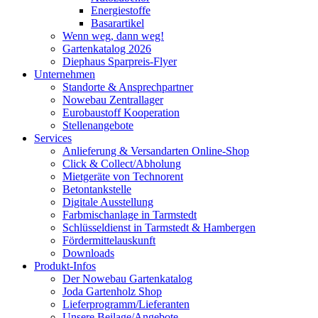
Energiestoffe
Basarartikel
Wenn weg, dann weg!
Gartenkatalog 2026
Diephaus Sparpreis-Flyer
Unternehmen
Standorte & Ansprechpartner
Nowebau Zentrallager
Eurobaustoff Kooperation
Stellenangebote
Services
Anlieferung & Versandarten Online-Shop
Click & Collect/Abholung
Mietgeräte von Technorent
Betontankstelle
Digitale Ausstellung
Farbmischanlage in Tarmstedt
Schlüsseldienst in Tarmstedt & Hambergen
Fördermittelauskunft
Downloads
Produkt-Infos
Der Nowebau Gartenkatalog
Joda Gartenholz Shop
Lieferprogramm/Lieferanten
Unsere Beilage/Angebote