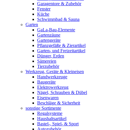
Garagentore & Zubehör
Fenster
Küche
Schwimmbad & Sauna
Garten
GaLa-Bau-Elemente
Gartenzäune
Gartengeräte
Pflanzgefäße & Zierartikel
Garten- und Freizeitartikel
Dünger, Erden
Sämereien
Tierzubehör
Werkzeug, Geräte & Kleineisen
Handwerkzeuge
Baugeräte
Elektrowerkzeug
Nägel, Schrauben & Dübel
Eisenwaren
Beschläge & Sicherheit
sonstige Sortimente
Regalsysteme
Haushaltsartikel
Bastel-, Spiel- & Sport
Autozubehör