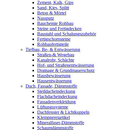
Zement, Kalk, Gips
Sand, Kies, Splitt
Beton & Mörtel
Nassputz
Bauchemie Rohbau
Steine und Fertigdecken
Baustahl und Schalungszubehör
Fertigschornsteine
Rohbaufertigteile
Tiefbau, Be- & Entwässerung
Straßen-& Wegebau
Kanalrohr, Schächte
Hof- und Straßenentwässerung
Drainage & Grundmauerschutz
Hausbewässerung
Hausentwässerung
Dach, Fassade, Dämmstoffe
Steildacheindeckung
Flachdacheindeckung
Fassadenverkleidung
Lüftungssysteme
Dachfenster & Lichtkuppeln
Klempnereiartikel
Mineralfaser-Dämmstoffe
Schaumdämmstoffe