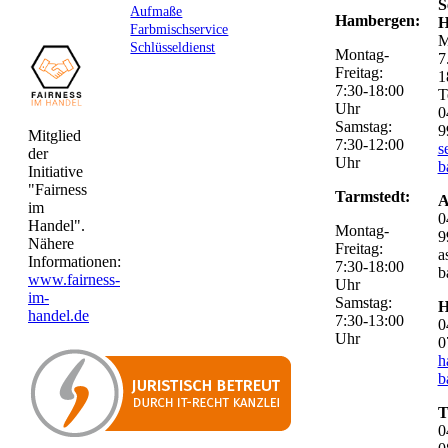
S
Aufmaße
Hambergen:
H
Farbmischservice
M
Schlüsseldienst
Montag-
7
Freitag:
1
7:30-18:00
T
Uhr
0
Samstag:
9
Mitglied
7:30-12:00
s
der
Uhr
b
Initiative
"Fairness
Tarmstedt:
A
im
0
Handel".
Montag-
9
Nähere
Freitag:
a
Informationen:
7:30-18:00
b
www.fairness-
Uhr
im-
Samstag:
H
handel.de
7:30-13:00
0
Uhr
0
h
b
T
0