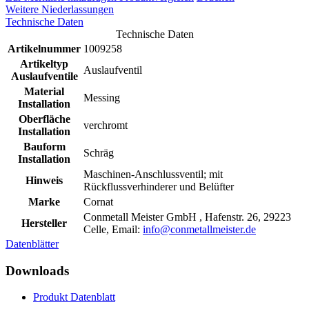
Weitere Niederlassungen
Technische Daten
Technische Daten
Artikelnummer
1009258
Artikeltyp
Auslaufventil
Auslaufventile
Material
Messing
Installation
Oberfläche
verchromt
Installation
Bauform
Schräg
Installation
Maschinen-Anschlussventil; mit
Hinweis
Rückflussverhinderer und Belüfter
Marke
Cornat
Conmetall Meister GmbH , Hafenstr. 26, 29223
Hersteller
Celle, Email:
info@conmetallmeister.de
Datenblätter
Downloads
Produkt Datenblatt