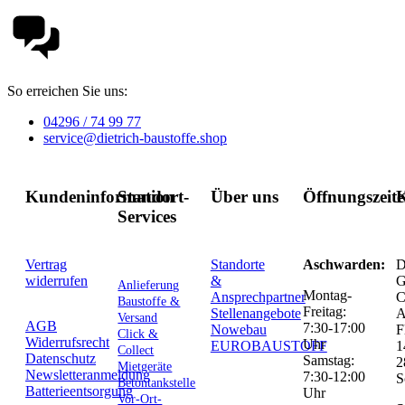
So erreichen Sie uns:
04296 / 74 99 77
service@dietrich-baustoffe.shop
Kundeninformation
Standort-
Über uns
Öffnungszeit
K
Services
Vertrag
Standorte
Aschwarden:
D
widerrufen
&
G
Anlieferung
Montag-
Ansprechpartner
C
Baustoffe &
Freitag:
Stellenangebote
Versand
AGB
7:30-17:00
Nowebau
F
Click &
Widerrufsrecht
Uhr
EUROBAUSTOFF
1
Collect
Datenschutz
Samstag:
2
Mietgeräte
Newsletteranmeldung
7:30-12:00
S
Betontankstelle
Batterieentsorgung
Uhr
Vor-Ort-