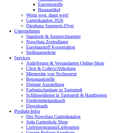
Energiestoffe
Basarartikel
Wenn weg, dann weg!
Gartenkatalog 2026
Diephaus Sparpreis-Flyer
Unternehmen
Standorte & Ansprechpartner
Nowebau Zentrallager
Eurobaustoff Kooperation
Stellenangebote
Services
Anlieferung & Versandarten Online-Shop
Click & Collect/Abholung
Mietgeräte von Technorent
Betontankstelle
Digitale Ausstellung
Farbmischanlage in Tarmstedt
Schlüsseldienst in Tarmstedt & Hambergen
Fördermittelauskunft
Downloads
Produkt-Infos
Der Nowebau Gartenkatalog
Joda Gartenholz Shop
Lieferprogramm/Lieferanten
Unsere Beilage/Angebote