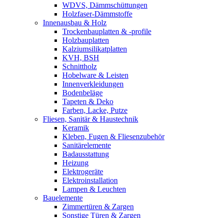
WDVS, Dämmschüttungen
Holzfaser-Dämmstoffe
Innenausbau & Holz
Trockenbauplatten & -profile
Holzbauplatten
Kalziumsilikatplatten
KVH, BSH
Schnittholz
Hobelware & Leisten
Innenverkleidungen
Bodenbeläge
Tapeten & Deko
Farben, Lacke, Putze
Fliesen, Sanitär & Haustechnik
Keramik
Kleben, Fugen & Fliesenzubehör
Sanitärelemente
Badausstattung
Heizung
Elektrogeräte
Elektroinstallation
Lampen & Leuchten
Bauelemente
Zimmertüren & Zargen
Sonstige Türen & Zargen