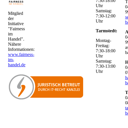
7:30-18:00
T
Uhr
0
Samstag:
9
Mitglied
7:30-12:00
s
der
Uhr
b
Initiative
"Fairness
Tarmstedt:
A
im
0
Handel".
Montag-
9
Nähere
Freitag:
a
Informationen:
7:30-18:00
b
www.fairness-
Uhr
im-
Samstag:
H
handel.de
7:30-13:00
0
Uhr
0
h
b
T
0
0
t
b