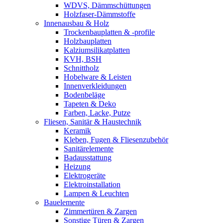
WDVS, Dämmschüttungen
Holzfaser-Dämmstoffe
Innenausbau & Holz
Trockenbauplatten & -profile
Holzbauplatten
Kalziumsilikatplatten
KVH, BSH
Schnittholz
Hobelware & Leisten
Innenverkleidungen
Bodenbeläge
Tapeten & Deko
Farben, Lacke, Putze
Fliesen, Sanitär & Haustechnik
Keramik
Kleben, Fugen & Fliesenzubehör
Sanitärelemente
Badausstattung
Heizung
Elektrogeräte
Elektroinstallation
Lampen & Leuchten
Bauelemente
Zimmertüren & Zargen
Sonstige Türen & Zargen