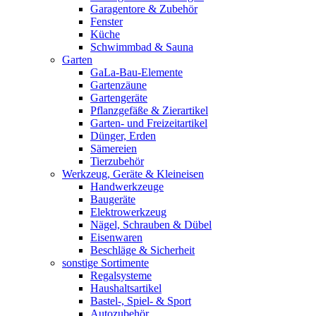
Garagentore & Zubehör
Fenster
Küche
Schwimmbad & Sauna
Garten
GaLa-Bau-Elemente
Gartenzäune
Gartengeräte
Pflanzgefäße & Zierartikel
Garten- und Freizeitartikel
Dünger, Erden
Sämereien
Tierzubehör
Werkzeug, Geräte & Kleineisen
Handwerkzeuge
Baugeräte
Elektrowerkzeug
Nägel, Schrauben & Dübel
Eisenwaren
Beschläge & Sicherheit
sonstige Sortimente
Regalsysteme
Haushaltsartikel
Bastel-, Spiel- & Sport
Autozubehör