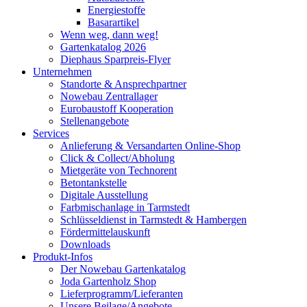
Energiestoffe
Basarartikel
Wenn weg, dann weg!
Gartenkatalog 2026
Diephaus Sparpreis-Flyer
Unternehmen
Standorte & Ansprechpartner
Nowebau Zentrallager
Eurobaustoff Kooperation
Stellenangebote
Services
Anlieferung & Versandarten Online-Shop
Click & Collect/Abholung
Mietgeräte von Technorent
Betontankstelle
Digitale Ausstellung
Farbmischanlage in Tarmstedt
Schlüsseldienst in Tarmstedt & Hambergen
Fördermittelauskunft
Downloads
Produkt-Infos
Der Nowebau Gartenkatalog
Joda Gartenholz Shop
Lieferprogramm/Lieferanten
Unsere Beilage/Angebote