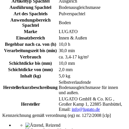
Artikeltyp Spachtel
Ausgleich
Ausführung Spachtel
Bodenausgleichsmasse
Art des Spachtels
Pulverspachtel
Anwendungsbereich
Boden
Spachtel
Marke
LUGATO
Einsatzbereich
Innen & Außen
Begehbar nach ca. von (h)
10,0 h
Verarbeitungszeit bis (min)
30,0 min
Verbrauch
ca. 3,4-17 kg/m²
Schichtdicke bis (mm)
10,0 mm
Schichtdicke von (mm)
2,0 mm
Inhalt (kg)
5,0 kg
Selbstverlaufende
Herstellerkurzbeschreibung
Bodenausgleichsmasse für innen
und außen.
LUGATO GmbH & Co. KG ,
Hersteller
Großer Kamp 1, 22885 Barsbüttel,
Email:
info@lugato.de
Kennzeichnung gemäß verordnung (eg) nr. 1272/2008 [clp]