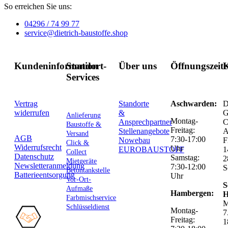
So erreichen Sie uns:
04296 / 74 99 77
service@dietrich-baustoffe.shop
Kundeninformation
Standort-
Über uns
Öffnungszeit
K
Services
Vertrag
Standorte
Aschwarden:
D
widerrufen
&
G
Anlieferung
Montag-
Ansprechpartner
C
Baustoffe &
Freitag:
Stellenangebote
Versand
AGB
7:30-17:00
Nowebau
F
Click &
Widerrufsrecht
Uhr
EUROBAUSTOFF
1
Collect
Datenschutz
Samstag:
2
Mietgeräte
Newsletteranmeldung
7:30-12:00
S
Betontankstelle
Batterieentsorgung
Uhr
Vor-Ort-
S
Aufmaße
Hambergen:
H
Farbmischservice
M
Schlüsseldienst
Montag-
7
Freitag:
1