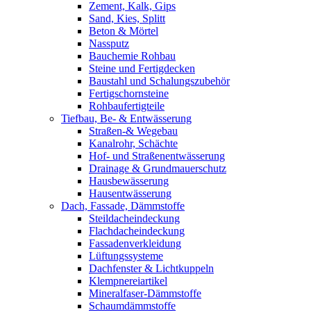
Zement, Kalk, Gips
Sand, Kies, Splitt
Beton & Mörtel
Nassputz
Bauchemie Rohbau
Steine und Fertigdecken
Baustahl und Schalungszubehör
Fertigschornsteine
Rohbaufertigteile
Tiefbau, Be- & Entwässerung
Straßen-& Wegebau
Kanalrohr, Schächte
Hof- und Straßenentwässerung
Drainage & Grundmauerschutz
Hausbewässerung
Hausentwässerung
Dach, Fassade, Dämmstoffe
Steildacheindeckung
Flachdacheindeckung
Fassadenverkleidung
Lüftungssysteme
Dachfenster & Lichtkuppeln
Klempnereiartikel
Mineralfaser-Dämmstoffe
Schaumdämmstoffe