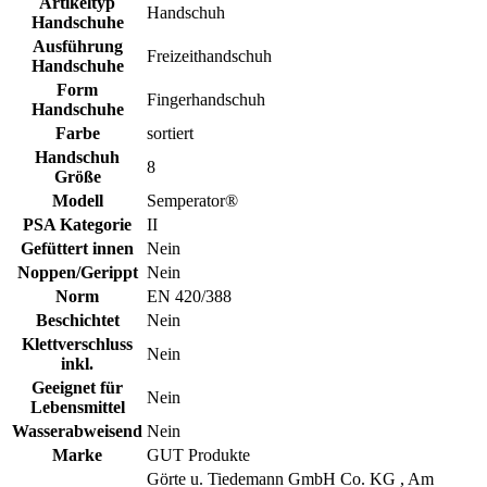
Artikeltyp
Handschuh
Handschuhe
Ausführung
Freizeithandschuh
Handschuhe
Form
Fingerhandschuh
Handschuhe
Farbe
sortiert
Handschuh
8
Größe
Modell
Semperator®
PSA Kategorie
II
Gefüttert innen
Nein
Noppen/Gerippt
Nein
Norm
EN 420/388
Beschichtet
Nein
Klettverschluss
Nein
inkl.
Geeignet für
Nein
Lebensmittel
Wasserabweisend
Nein
Marke
GUT Produkte
Görte u. Tiedemann GmbH Co. KG , Am