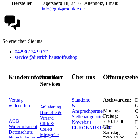
Hersteller
Jägersberg 18, 24161 Altenholz, Email:
info@gut-produkte.de
So erreichen Sie uns:
04296 / 74 99 77
service@dietrich-baustoffe.shop
Kundeninformation
Standort-
Über uns
Öffnungszeit
K
Services
Vertrag
Standorte
Aschwarden:
D
widerrufen
&
G
Anlieferung
Montag-
Ansprechpartner
C
Baustoffe &
Freitag:
Stellenangebote
Versand
AGB
7:30-17:00
Nowebau
F
Click &
Widerrufsrecht
Uhr
EUROBAUSTOFF
1
Collect
Datenschutz
Samstag:
2
Mietgeräte
Newsletteranmeldung