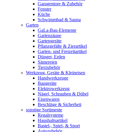
Garagentore & Zubehör
Fenster
Küche
Schwimmbad & Sauna
Garten
GaLa-Bau-Elemente
Gartenzäune
Gartengeräte
Pflanzgefäße & Zierartikel
Garten- und Freizeitartikel
Dünger, Erden
Sämereien
Tierzubehör
Werkzeug, Geräte & Kleineisen
Handwerkzeuge
Baugeräte
Elektrowerkzeug
Nägel, Schrauben & Dübel
Eisenwaren
Beschläge & Sicherheit
sonstige Sortimente
Regalsysteme
Haushaltsartikel
Bastel-, Spiel- & Sport
Autozubehör