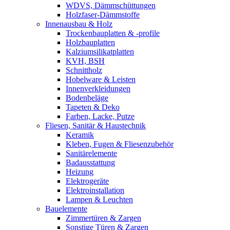
WDVS, Dämmschüttungen
Holzfaser-Dämmstoffe
Innenausbau & Holz
Trockenbauplatten & -profile
Holzbauplatten
Kalziumsilikatplatten
KVH, BSH
Schnittholz
Hobelware & Leisten
Innenverkleidungen
Bodenbeläge
Tapeten & Deko
Farben, Lacke, Putze
Fliesen, Sanitär & Haustechnik
Keramik
Kleben, Fugen & Fliesenzubehör
Sanitärelemente
Badausstattung
Heizung
Elektrogeräte
Elektroinstallation
Lampen & Leuchten
Bauelemente
Zimmertüren & Zargen
Sonstige Türen & Zargen