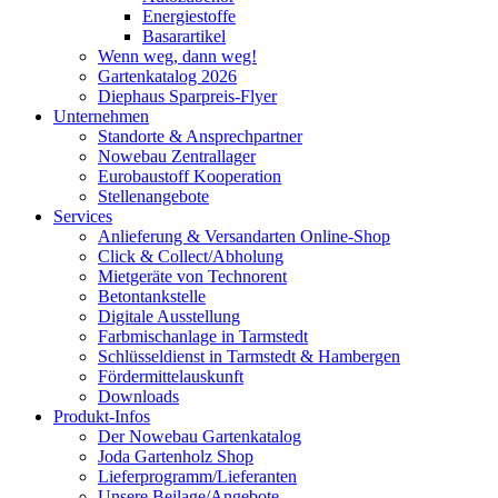
Energiestoffe
Basarartikel
Wenn weg, dann weg!
Gartenkatalog 2026
Diephaus Sparpreis-Flyer
Unternehmen
Standorte & Ansprechpartner
Nowebau Zentrallager
Eurobaustoff Kooperation
Stellenangebote
Services
Anlieferung & Versandarten Online-Shop
Click & Collect/Abholung
Mietgeräte von Technorent
Betontankstelle
Digitale Ausstellung
Farbmischanlage in Tarmstedt
Schlüsseldienst in Tarmstedt & Hambergen
Fördermittelauskunft
Downloads
Produkt-Infos
Der Nowebau Gartenkatalog
Joda Gartenholz Shop
Lieferprogramm/Lieferanten
Unsere Beilage/Angebote