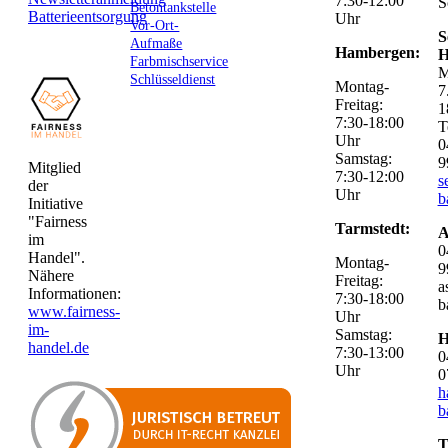
7:30-12:00
S
Betontankstelle
Batterieentsorgung
Uhr
Vor-Ort-
S
Aufmaße
Hambergen:
H
Farbmischservice
M
Schlüsseldienst
Montag-
7
Freitag:
1
7:30-18:00
T
Uhr
0
Samstag:
9
Mitglied
7:30-12:00
s
der
Uhr
b
Initiative
"Fairness
Tarmstedt:
A
im
0
Handel".
Montag-
9
Nähere
Freitag:
a
Informationen:
7:30-18:00
b
www.fairness-
Uhr
im-
Samstag:
H
handel.de
7:30-13:00
0
Uhr
0
h
b
T