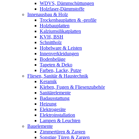
WDVS, Dämmschüttungen
Holzfaser-Dämmstoffe
Innenausbau & Holz
Trockenbauplatten & -profile
Holzbauplatten
Kalziumsilikatplatten
KVH, BSH
Schnittholz
Hobelware & Leisten
Innenverkleidungen
Bodenbeläge
Tapeten & Deko
Farben, Lacke, Putze
Fliesen, Sanitär & Haustechnik
Keramik
Kleben, Fugen & Fliesenzubehör
Sanitärelemente
Badausstattung
Heizung
Elektrogeräte
Elektroinstallation
Lampen & Leuchten
Bauelemente
Zimmertüren & Zargen
Sonstige Türen & Zargen