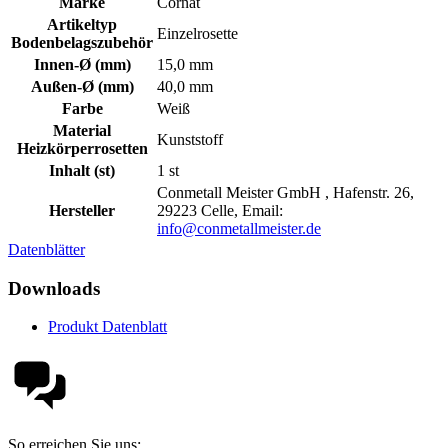
Marke
Cornat
Artikeltyp
Einzelrosette
Bodenbelagszubehör
Innen-Ø (mm)
15,0 mm
Außen-Ø (mm)
40,0 mm
Farbe
Weiß
Material
Kunststoff
Heizkörperrosetten
Inhalt (st)
1 st
Conmetall Meister GmbH , Hafenstr. 26,
Hersteller
29223 Celle, Email:
info@conmetallmeister.de
Datenblätter
Downloads
Produkt Datenblatt
So erreichen Sie uns: