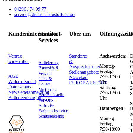
04296 / 74 99 77
service@dietrich-baustoffe.shop
Kundeninformation
Standort-
Über uns
Öffnungszeit
K
Services
Vertrag
Standorte
Aschwarden:
D
widerrufen
&
G
Anlieferung
Montag-
Ansprechpartner
C
Baustoffe &
Freitag:
Stellenangebote
Versand
AGB
7:30-17:00
Nowebau
F
Click &
Widerrufsrecht
Uhr
EUROBAUSTOFF
1
Collect
Datenschutz
Samstag:
2
Mietgeräte
Newsletteranmeldung
7:30-12:00
S
Betontankstelle
Batterieentsorgung
Uhr
Vor-Ort-
S
Aufmaße
Hambergen:
H
Farbmischservice
M
Schlüsseldienst
Montag-
7
Freitag:
1
7:30-18:00
T