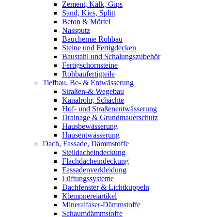
Zement, Kalk, Gips
Sand, Kies, Splitt
Beton & Mörtel
Nassputz
Bauchemie Rohbau
Steine und Fertigdecken
Baustahl und Schalungszubehör
Fertigschornsteine
Rohbaufertigteile
Tiefbau, Be- & Entwässerung
Straßen-& Wegebau
Kanalrohr, Schächte
Hof- und Straßenentwässerung
Drainage & Grundmauerschutz
Hausbewässerung
Hausentwässerung
Dach, Fassade, Dämmstoffe
Steildacheindeckung
Flachdacheindeckung
Fassadenverkleidung
Lüftungssysteme
Dachfenster & Lichtkuppeln
Klempnereiartikel
Mineralfaser-Dämmstoffe
Schaumdämmstoffe