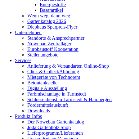
Energiestoffe
Basarartikel
Wenn weg, dann weg!
Gartenkatalog 2026
Diephaus Sparpreis-Flyer
Unternehmen
Standorte & Ansprechpartner
Nowebau Zentrallager
Eurobaustoff Kooperation
Stellenangebote
Services
Anlieferung & Versandarten Online-Shop
Click & Collect/Abholung
Mietgeräte von Technorent
Betontankstelle
Digitale Ausstellung
Farbmischanlage in Tarmstedt
Schlüsseldienst in Tarmstedt & Hambergen
Fördermittelauskunft
Downloads
Produkt-Infos
Der Nowebau Gartenkatalog
Joda Gartenholz Shop
Lieferprogramm/Lieferanten
Unsere Beilage/Angebote