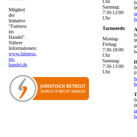
Uhr
0
Samstag:
9
Mitglied
7:30-12:00
s
der
Uhr
b
Initiative
"Fairness
Tarmstedt:
A
im
0
Handel".
Montag-
9
Nähere
Freitag:
a
Informationen:
7:30-18:00
b
www.fairness-
Uhr
im-
Samstag:
H
handel.de
7:30-13:00
0
Uhr
0
h
b
T
0
0
t
b