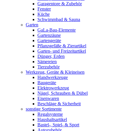
Garagentore & Zubehör
Fenster
Küche
Schwimmbad & Sauna
Garten
GaLa-Bau-Elemente
Gartenzäune
Gartengeräte
Pflanzgefäße & Zierartikel
Garten- und Freizeitartikel
Dünger, Erden
Sämereien
Tierzubehör
Werkzeug, Geräte & Kleineisen
Handwerkzeuge
Baugeräte
Elektrowerkzeug
Nägel, Schrauben & Dübel
Eisenwaren
Beschläge & Sicherheit
sonstige Sortimente
Regalsysteme
Haushaltsartikel
Bastel-, Spiel- & Sport
Autozubehör