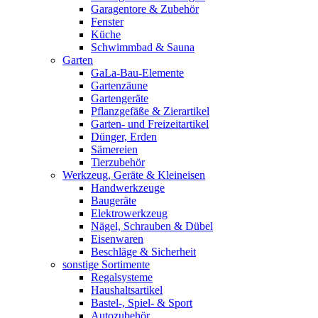
Garagentore & Zubehör
Fenster
Küche
Schwimmbad & Sauna
Garten
GaLa-Bau-Elemente
Gartenzäune
Gartengeräte
Pflanzgefäße & Zierartikel
Garten- und Freizeitartikel
Dünger, Erden
Sämereien
Tierzubehör
Werkzeug, Geräte & Kleineisen
Handwerkzeuge
Baugeräte
Elektrowerkzeug
Nägel, Schrauben & Dübel
Eisenwaren
Beschläge & Sicherheit
sonstige Sortimente
Regalsysteme
Haushaltsartikel
Bastel-, Spiel- & Sport
Autozubehör