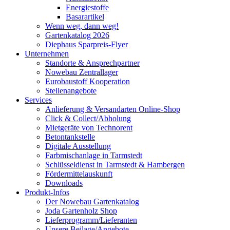
Energiestoffe
Basarartikel
Wenn weg, dann weg!
Gartenkatalog 2026
Diephaus Sparpreis-Flyer
Unternehmen
Standorte & Ansprechpartner
Nowebau Zentrallager
Eurobaustoff Kooperation
Stellenangebote
Services
Anlieferung & Versandarten Online-Shop
Click & Collect/Abholung
Mietgeräte von Technorent
Betontankstelle
Digitale Ausstellung
Farbmischanlage in Tarmstedt
Schlüsseldienst in Tarmstedt & Hambergen
Fördermittelauskunft
Downloads
Produkt-Infos
Der Nowebau Gartenkatalog
Joda Gartenholz Shop
Lieferprogramm/Lieferanten
Unsere Beilage/Angebote