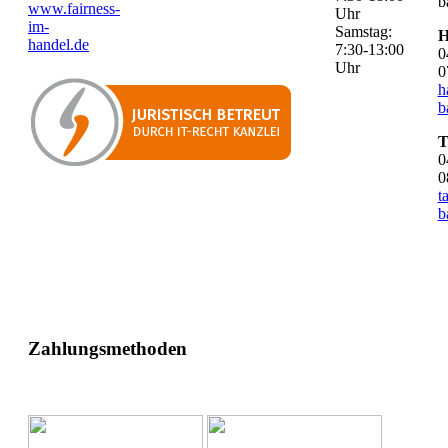
b
www.fairness-
Uhr
im-
Samstag:
H
handel.de
7:30-13:00
0
Uhr
0
h
b
T
0
0
t
b
Zahlungsmethoden