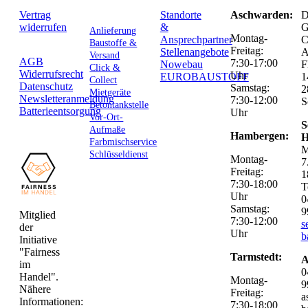
Vertrag
Standorte
Aschwarden:
D
widerrufen
&
G
Anlieferung
Montag-
Ansprechpartner
C
Baustoffe &
Freitag:
Stellenangebote
Versand
AGB
7:30-17:00
Nowebau
F
Click &
Widerrufsrecht
Uhr
EUROBAUSTOFF
1
Collect
Datenschutz
Samstag:
2
Mietgeräte
Newsletteranmeldung
7:30-12:00
S
Betontankstelle
Batterieentsorgung
Uhr
Vor-Ort-
S
Aufmaße
Hambergen:
H
Farbmischservice
M
Schlüsseldienst
Montag-
7
Freitag:
1
7:30-18:00
T
Uhr
0
Samstag:
9
Mitglied
7:30-12:00
s
der
Uhr
b
Initiative
"Fairness
Tarmstedt:
A
im
0
Handel".
Montag-
9
Nähere
Freitag:
a
Informationen:
7:30-18:00