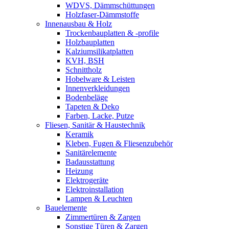
WDVS, Dämmschüttungen
Holzfaser-Dämmstoffe
Innenausbau & Holz
Trockenbauplatten & -profile
Holzbauplatten
Kalziumsilikatplatten
KVH, BSH
Schnittholz
Hobelware & Leisten
Innenverkleidungen
Bodenbeläge
Tapeten & Deko
Farben, Lacke, Putze
Fliesen, Sanitär & Haustechnik
Keramik
Kleben, Fugen & Fliesenzubehör
Sanitärelemente
Badausstattung
Heizung
Elektrogeräte
Elektroinstallation
Lampen & Leuchten
Bauelemente
Zimmertüren & Zargen
Sonstige Türen & Zargen