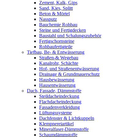
Zement, Kalk, Gips
Sand, Kies, Splitt
Beton & Mörtel
Nassputz
Bauchemie Rohbau
Steine und Fertigdecken
Baustahl und Schalungszubehör
Fertigschornsteine
Rohbaufertigteile
Tiefbau, Be- & Entwässerung
Straßen-& Wegebau
Kanalrohr, Schächte
Hof- und Straßenentwässerung
Drainage & Grundmauerschutz
Hausbewässerung
Hausentwässerung
Dach, Fassade, Dämmstoffe
Steildacheindeckung
Flachdacheindeckung
Fassadenverkleidung
Lüftungssysteme
Dachfenster & Lichtkuppeln
Klempnereiartikel
Mineralfaser-Dämmstoffe
Schaumdämmstoffe