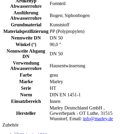
Artikeltyp
Formteil
Abwasserrohre
Ausführung
Bogen; Siphonbogen
Abwasserrohre
Grundmaterial
Kunststoff
Materialspezifizierung
PP (Polypropylen)
Nennweite DN
DN 50
Winkel (°)
90,0 °
Nennweite Abgang
DN 50
DN
Verwendung
Hausentwässerung
Abwasserrohre
Farbe
grau
Marke
Marley
Serie
HT
Norm
DIN EN 1451-1
Einsatzbereich
Innen
Marley Deutschland GmbH ,
Hersteller
Gewerbepark - OT Luthe, 31515
Wunstorf, Email:
info@marley.de
Zubehör