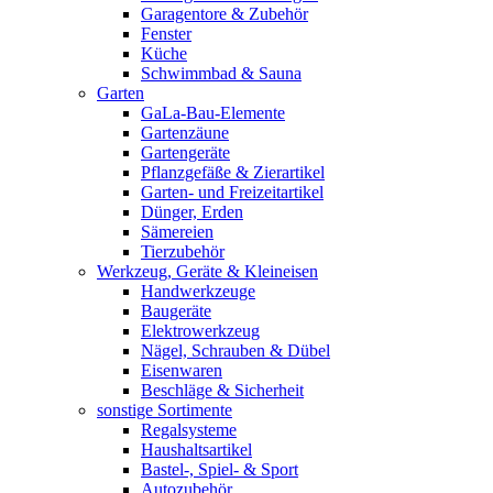
Garagentore & Zubehör
Fenster
Küche
Schwimmbad & Sauna
Garten
GaLa-Bau-Elemente
Gartenzäune
Gartengeräte
Pflanzgefäße & Zierartikel
Garten- und Freizeitartikel
Dünger, Erden
Sämereien
Tierzubehör
Werkzeug, Geräte & Kleineisen
Handwerkzeuge
Baugeräte
Elektrowerkzeug
Nägel, Schrauben & Dübel
Eisenwaren
Beschläge & Sicherheit
sonstige Sortimente
Regalsysteme
Haushaltsartikel
Bastel-, Spiel- & Sport
Autozubehör