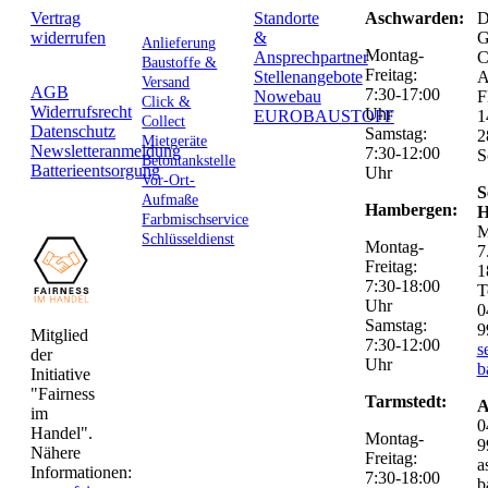
Vertrag
Standorte
Aschwarden:
D
widerrufen
&
G
Anlieferung
Montag-
Ansprechpartner
C
Baustoffe &
Freitag:
Stellenangebote
Versand
AGB
7:30-17:00
Nowebau
F
Click &
Widerrufsrecht
Uhr
EUROBAUSTOFF
1
Collect
Datenschutz
Samstag:
2
Mietgeräte
Newsletteranmeldung
7:30-12:00
S
Betontankstelle
Batterieentsorgung
Uhr
Vor-Ort-
S
Aufmaße
Hambergen:
H
Farbmischservice
M
Schlüsseldienst
Montag-
7
Freitag:
1
7:30-18:00
T
Uhr
0
Samstag:
9
Mitglied
7:30-12:00
s
der
Uhr
b
Initiative
"Fairness
Tarmstedt:
A
im
0
Handel".
Montag-
9
Nähere
Freitag:
a
Informationen:
7:30-18:00
b