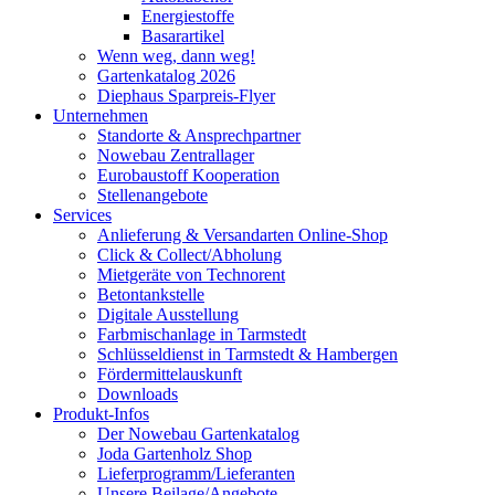
Energiestoffe
Basarartikel
Wenn weg, dann weg!
Gartenkatalog 2026
Diephaus Sparpreis-Flyer
Unternehmen
Standorte & Ansprechpartner
Nowebau Zentrallager
Eurobaustoff Kooperation
Stellenangebote
Services
Anlieferung & Versandarten Online-Shop
Click & Collect/Abholung
Mietgeräte von Technorent
Betontankstelle
Digitale Ausstellung
Farbmischanlage in Tarmstedt
Schlüsseldienst in Tarmstedt & Hambergen
Fördermittelauskunft
Downloads
Produkt-Infos
Der Nowebau Gartenkatalog
Joda Gartenholz Shop
Lieferprogramm/Lieferanten
Unsere Beilage/Angebote