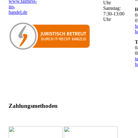
www.fairness-
Uhr
im-
Samstag:
H
handel.de
7:30-13:00
0
Uhr
0
h
b
T
0
0
t
b
Zahlungsmethoden