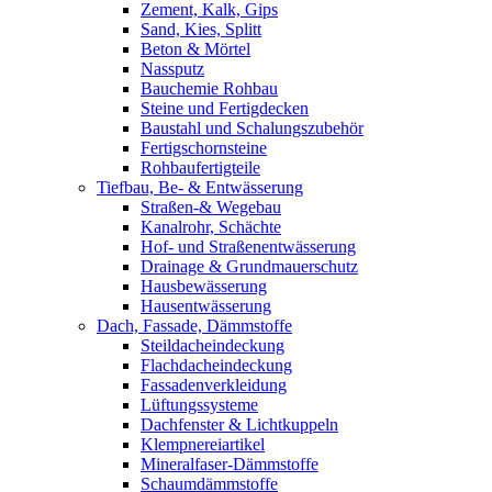
Zement, Kalk, Gips
Sand, Kies, Splitt
Beton & Mörtel
Nassputz
Bauchemie Rohbau
Steine und Fertigdecken
Baustahl und Schalungszubehör
Fertigschornsteine
Rohbaufertigteile
Tiefbau, Be- & Entwässerung
Straßen-& Wegebau
Kanalrohr, Schächte
Hof- und Straßenentwässerung
Drainage & Grundmauerschutz
Hausbewässerung
Hausentwässerung
Dach, Fassade, Dämmstoffe
Steildacheindeckung
Flachdacheindeckung
Fassadenverkleidung
Lüftungssysteme
Dachfenster & Lichtkuppeln
Klempnereiartikel
Mineralfaser-Dämmstoffe
Schaumdämmstoffe