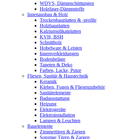
WDVS, Dämmschüttungen
Holzfaser-Dämmstoffe
Innenausbau & Holz
Trockenbauplatten & -profile
Holzbauplatten
Kalziumsilikatplatten
KVH, BSH
Schnittholz
Hobelware & Leisten
Innenverkleidungen
Bodenbeläge
Tapeten & Deko
Farben, Lacke, Putze
Fliesen, Sanitär & Haustechnik
Keramik
Kleben, Fugen & Fliesenzubehör
Sanitärelemente
Badausstattung
Heizung
Elektrogeräte
Elektroinstallation
Lampen & Leuchten
Bauelemente
Zimmertüren & Zargen
Sonstige Türen & Zargen