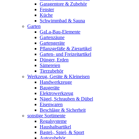
Garagentore & Zubehör
Fenster
Küche
Schwimmbad & Sauna
Garten
GaLa-Bau-Elemente
Gartenzäune
Gartengeräte
Pflanzgefäße & Zierartikel
Garten- und Freizeitartikel
Dünger, Erden
Sämereien
Tierzubehör
Werkzeug, Geräte & Kleineisen
Handwerkzeuge
Baugeräte
Elektrowerkzeug
Nägel, Schrauben & Dübel
Eisenwaren
Beschläge & Sicherheit
sonstige Sortimente
Regalsysteme
Haushaltsartikel
Bastel-, Spiel- & Sport
Autozubehör