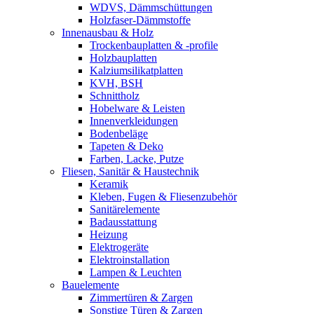
WDVS, Dämmschüttungen
Holzfaser-Dämmstoffe
Innenausbau & Holz
Trockenbauplatten & -profile
Holzbauplatten
Kalziumsilikatplatten
KVH, BSH
Schnittholz
Hobelware & Leisten
Innenverkleidungen
Bodenbeläge
Tapeten & Deko
Farben, Lacke, Putze
Fliesen, Sanitär & Haustechnik
Keramik
Kleben, Fugen & Fliesenzubehör
Sanitärelemente
Badausstattung
Heizung
Elektrogeräte
Elektroinstallation
Lampen & Leuchten
Bauelemente
Zimmertüren & Zargen
Sonstige Türen & Zargen