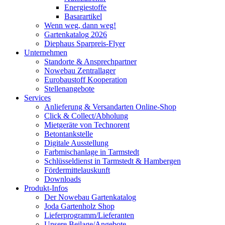
Energiestoffe
Basarartikel
Wenn weg, dann weg!
Gartenkatalog 2026
Diephaus Sparpreis-Flyer
Unternehmen
Standorte & Ansprechpartner
Nowebau Zentrallager
Eurobaustoff Kooperation
Stellenangebote
Services
Anlieferung & Versandarten Online-Shop
Click & Collect/Abholung
Mietgeräte von Technorent
Betontankstelle
Digitale Ausstellung
Farbmischanlage in Tarmstedt
Schlüsseldienst in Tarmstedt & Hambergen
Fördermittelauskunft
Downloads
Produkt-Infos
Der Nowebau Gartenkatalog
Joda Gartenholz Shop
Lieferprogramm/Lieferanten
Unsere Beilage/Angebote