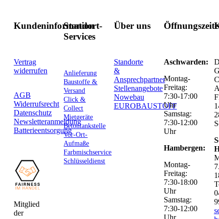
Kundeninformation
Standort-
Über uns
Öffnungszeit
K
Services
Vertrag
Standorte
Aschwarden:
D
widerrufen
&
G
Anlieferung
Montag-
Ansprechpartner
C
Baustoffe &
Freitag:
Stellenangebote
Versand
AGB
7:30-17:00
Nowebau
F
Click &
Widerrufsrecht
Uhr
EUROBAUSTOFF
1
Collect
Datenschutz
Samstag:
2
Mietgeräte
Newsletteranmeldung
7:30-12:00
S
Betontankstelle
Batterieentsorgung
Uhr
Vor-Ort-
S
Aufmaße
Hambergen:
H
Farbmischservice
M
Schlüsseldienst
Montag-
7
Freitag:
1
7:30-18:00
T
Uhr
0
Samstag:
9
Mitglied
7:30-12:00
s
der
Uhr