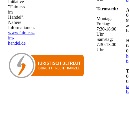
b
Initiative
"Fairness
Tarmstedt:
A
im
0
Handel".
Montag-
9
Nähere
Freitag:
a
Informationen:
7:30-18:00
b
www.fairness-
Uhr
im-
Samstag:
H
handel.de
7:30-13:00
0
Uhr
0
h
b
T
0
0
t
b