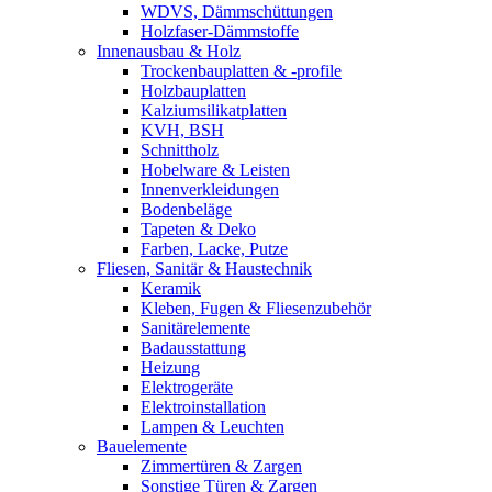
WDVS, Dämmschüttungen
Holzfaser-Dämmstoffe
Innenausbau & Holz
Trockenbauplatten & -profile
Holzbauplatten
Kalziumsilikatplatten
KVH, BSH
Schnittholz
Hobelware & Leisten
Innenverkleidungen
Bodenbeläge
Tapeten & Deko
Farben, Lacke, Putze
Fliesen, Sanitär & Haustechnik
Keramik
Kleben, Fugen & Fliesenzubehör
Sanitärelemente
Badausstattung
Heizung
Elektrogeräte
Elektroinstallation
Lampen & Leuchten
Bauelemente
Zimmertüren & Zargen
Sonstige Türen & Zargen