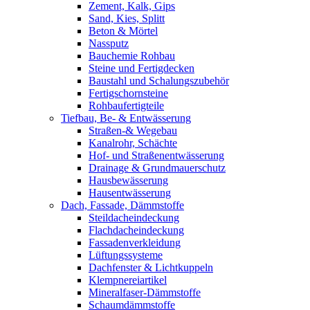
Zement, Kalk, Gips
Sand, Kies, Splitt
Beton & Mörtel
Nassputz
Bauchemie Rohbau
Steine und Fertigdecken
Baustahl und Schalungszubehör
Fertigschornsteine
Rohbaufertigteile
Tiefbau, Be- & Entwässerung
Straßen-& Wegebau
Kanalrohr, Schächte
Hof- und Straßenentwässerung
Drainage & Grundmauerschutz
Hausbewässerung
Hausentwässerung
Dach, Fassade, Dämmstoffe
Steildacheindeckung
Flachdacheindeckung
Fassadenverkleidung
Lüftungssysteme
Dachfenster & Lichtkuppeln
Klempnereiartikel
Mineralfaser-Dämmstoffe
Schaumdämmstoffe