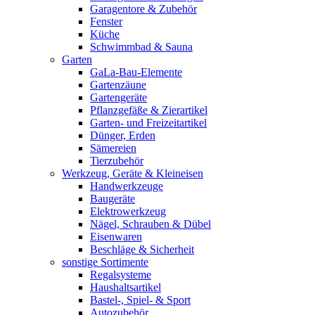
Garagentore & Zubehör
Fenster
Küche
Schwimmbad & Sauna
Garten
GaLa-Bau-Elemente
Gartenzäune
Gartengeräte
Pflanzgefäße & Zierartikel
Garten- und Freizeitartikel
Dünger, Erden
Sämereien
Tierzubehör
Werkzeug, Geräte & Kleineisen
Handwerkzeuge
Baugeräte
Elektrowerkzeug
Nägel, Schrauben & Dübel
Eisenwaren
Beschläge & Sicherheit
sonstige Sortimente
Regalsysteme
Haushaltsartikel
Bastel-, Spiel- & Sport
Autozubehör