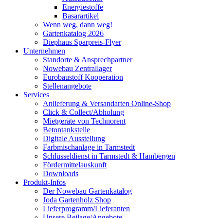
Energiestoffe
Basarartikel
Wenn weg, dann weg!
Gartenkatalog 2026
Diephaus Sparpreis-Flyer
Unternehmen
Standorte & Ansprechpartner
Nowebau Zentrallager
Eurobaustoff Kooperation
Stellenangebote
Services
Anlieferung & Versandarten Online-Shop
Click & Collect/Abholung
Mietgeräte von Technorent
Betontankstelle
Digitale Ausstellung
Farbmischanlage in Tarmstedt
Schlüsseldienst in Tarmstedt & Hambergen
Fördermittelauskunft
Downloads
Produkt-Infos
Der Nowebau Gartenkatalog
Joda Gartenholz Shop
Lieferprogramm/Lieferanten
Unsere Beilage/Angebote