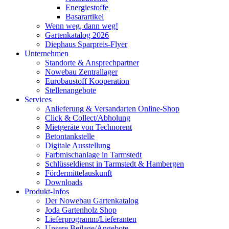
Energiestoffe
Basarartikel
Wenn weg, dann weg!
Gartenkatalog 2026
Diephaus Sparpreis-Flyer
Unternehmen
Standorte & Ansprechpartner
Nowebau Zentrallager
Eurobaustoff Kooperation
Stellenangebote
Services
Anlieferung & Versandarten Online-Shop
Click & Collect/Abholung
Mietgeräte von Technorent
Betontankstelle
Digitale Ausstellung
Farbmischanlage in Tarmstedt
Schlüsseldienst in Tarmstedt & Hambergen
Fördermittelauskunft
Downloads
Produkt-Infos
Der Nowebau Gartenkatalog
Joda Gartenholz Shop
Lieferprogramm/Lieferanten
Unsere Beilage/Angebote