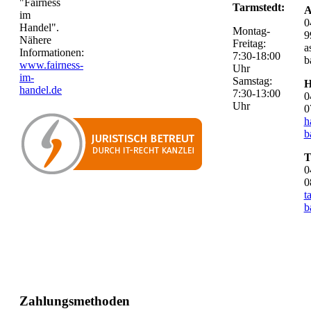
"Fairness
Tarmstedt:
A
im
0
Handel".
Montag-
9
Nähere
Freitag:
a
Informationen:
7:30-18:00
b
www.fairness-
Uhr
im-
Samstag:
H
handel.de
7:30-13:00
0
Uhr
0
h
b
T
0
0
t
b
Zahlungsmethoden