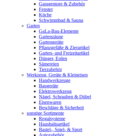
Garagentore & Zubehör
Fenster
Küche
Schwimmbad & Sauna
Garten
GaLa-Bau-Elemente
Gartenzäune
Gartengeräte
Pflanzgefäße & Zierartikel
Garten- und Freizeitartikel
Dünger, Erden
Sämereien
Tierzubehör
Werkzeug, Geräte & Kleineisen
Handwerkzeuge
Baugeräte
Elektrowerkzeug
Nägel, Schrauben & Dübel
Eisenwaren
Beschläge & Sicherheit
sonstige Sortimente
Regalsysteme
Haushaltsartikel
Bastel-, Spiel- & Sport
Autozubehör