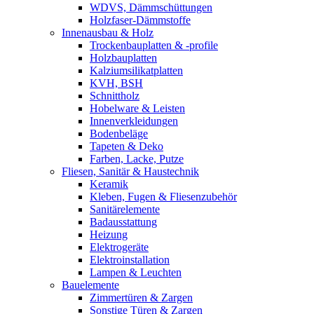
WDVS, Dämmschüttungen
Holzfaser-Dämmstoffe
Innenausbau & Holz
Trockenbauplatten & -profile
Holzbauplatten
Kalziumsilikatplatten
KVH, BSH
Schnittholz
Hobelware & Leisten
Innenverkleidungen
Bodenbeläge
Tapeten & Deko
Farben, Lacke, Putze
Fliesen, Sanitär & Haustechnik
Keramik
Kleben, Fugen & Fliesenzubehör
Sanitärelemente
Badausstattung
Heizung
Elektrogeräte
Elektroinstallation
Lampen & Leuchten
Bauelemente
Zimmertüren & Zargen
Sonstige Türen & Zargen