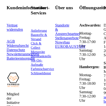
Kundeninformation
Standort-
Über uns
Öffnungszeit
K
Services
Vertrag
Standorte
Aschwarden:
D
widerrufen
&
G
Anlieferung
Montag-
Ansprechpartner
C
Baustoffe &
Freitag:
Stellenangebote
Versand
AGB
7:30-17:00
Nowebau
F
Click &
Widerrufsrecht
Uhr
EUROBAUSTOFF
1
Collect
Datenschutz
Samstag:
2
Mietgeräte
Newsletteranmeldung
7:30-12:00
S
Betontankstelle
Batterieentsorgung
Uhr
Vor-Ort-
S
Aufmaße
Hambergen:
H
Farbmischservice
M
Schlüsseldienst
Montag-
7
Freitag:
1
7:30-18:00
T
Uhr
0
Samstag:
9
Mitglied
7:30-12:00
s
der
Uhr
b
Initiative