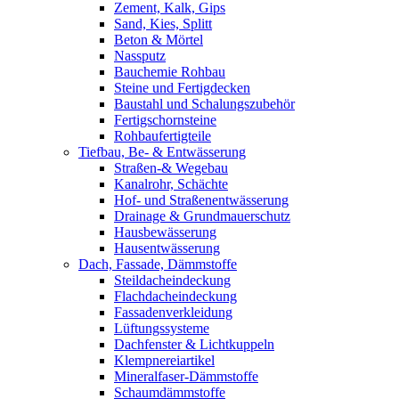
Zement, Kalk, Gips
Sand, Kies, Splitt
Beton & Mörtel
Nassputz
Bauchemie Rohbau
Steine und Fertigdecken
Baustahl und Schalungszubehör
Fertigschornsteine
Rohbaufertigteile
Tiefbau, Be- & Entwässerung
Straßen-& Wegebau
Kanalrohr, Schächte
Hof- und Straßenentwässerung
Drainage & Grundmauerschutz
Hausbewässerung
Hausentwässerung
Dach, Fassade, Dämmstoffe
Steildacheindeckung
Flachdacheindeckung
Fassadenverkleidung
Lüftungssysteme
Dachfenster & Lichtkuppeln
Klempnereiartikel
Mineralfaser-Dämmstoffe
Schaumdämmstoffe