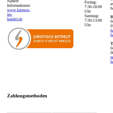
Nähere
Freitag:
a
Informationen:
7:30-18:00
b
www.fairness-
Uhr
im-
Samstag:
H
handel.de
7:30-13:00
0
Uhr
0
h
b
T
0
0
t
b
Zahlungsmethoden