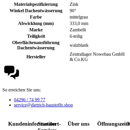
Materialspezifizierung
Zink
Winkel Dachentwässerung
90°
Farbe
mittelgrau
Abwicklung (mm)
333,0 mm
Marke
Zambelli
Teiligkeit
6-teilig
Oberflächenausführung
walzblank
Dachentwässerung
Zentrallager Nowebau GmbH
Hersteller
& Co.KG
So erreichen Sie uns:
04296 / 74 99 77
service@dietrich-baustoffe.shop
Kundeninformation
Standort-
Über uns
Öffnungszeit
K