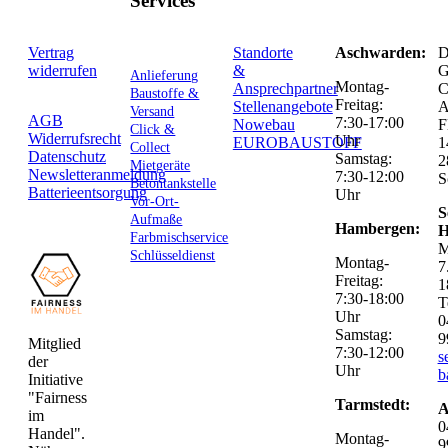
Services
Vertrag
Standorte
Aschwarden:
D
widerrufen
&
G
Anlieferung
Montag-
Ansprechpartner
C
Baustoffe &
Freitag:
Stellenangebote
Versand
AGB
7:30-17:00
Nowebau
F
Click &
Widerrufsrecht
Uhr
EUROBAUSTOFF
1
Collect
Datenschutz
Samstag:
2
Mietgeräte
Newsletteranmeldung
7:30-12:00
S
Betontankstelle
Batterieentsorgung
Uhr
Vor-Ort-
S
Aufmaße
Hambergen:
H
Farbmischservice
M
Schlüsseldienst
Montag-
7
Freitag:
1
7:30-18:00
T
Uhr
0
Samstag:
9
Mitglied
7:30-12:00
s
der
Uhr
b
Initiative
"Fairness
Tarmstedt:
A
im
0
Handel".
Montag-
9