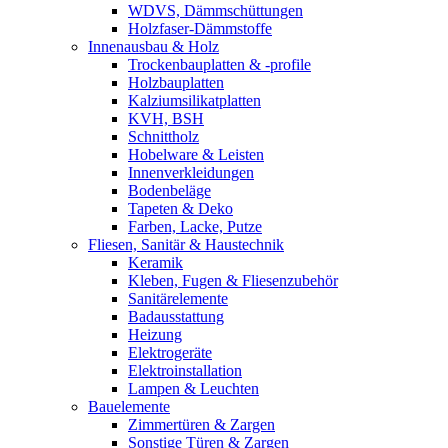
WDVS, Dämmschüttungen
Holzfaser-Dämmstoffe
Innenausbau & Holz
Trockenbauplatten & -profile
Holzbauplatten
Kalziumsilikatplatten
KVH, BSH
Schnittholz
Hobelware & Leisten
Innenverkleidungen
Bodenbeläge
Tapeten & Deko
Farben, Lacke, Putze
Fliesen, Sanitär & Haustechnik
Keramik
Kleben, Fugen & Fliesenzubehör
Sanitärelemente
Badausstattung
Heizung
Elektrogeräte
Elektroinstallation
Lampen & Leuchten
Bauelemente
Zimmertüren & Zargen
Sonstige Türen & Zargen