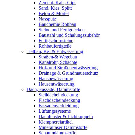
Zement, Kalk, Gips
Sand, Kies, Splitt
Beton & Mörtel
Nassputz
Bauchemie Rohbau
Steine und Fertigdecken
Baustahl und Schalungszubehör
Fertigschornsteine
Rohbaufertigteile
Tiefbau, Be- & Entwässerung
Straßen-& Wegebau
Kanalrohr, Schächte
Hof- und Straßenentwässerung
Drainage & Grundmauerschutz
Hausbewässerung
Hausentwässerung
Dach, Fassade, Dämmstoffe
Steildacheindeckung
Flachdacheindeckung
Fassadenverkleidung
Lüftungssysteme
Dachfenster & Lichtkuppeln
Klempnereiartikel
Mineralfaser-Dämmstoffe
Schaumdämmstoffe