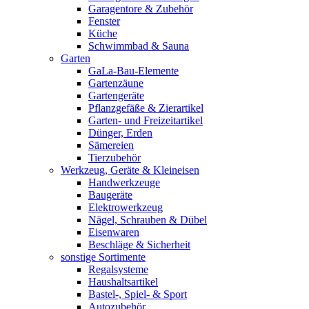
Garagentore & Zubehör
Fenster
Küche
Schwimmbad & Sauna
Garten
GaLa-Bau-Elemente
Gartenzäune
Gartengeräte
Pflanzgefäße & Zierartikel
Garten- und Freizeitartikel
Dünger, Erden
Sämereien
Tierzubehör
Werkzeug, Geräte & Kleineisen
Handwerkzeuge
Baugeräte
Elektrowerkzeug
Nägel, Schrauben & Dübel
Eisenwaren
Beschläge & Sicherheit
sonstige Sortimente
Regalsysteme
Haushaltsartikel
Bastel-, Spiel- & Sport
Autozubehör