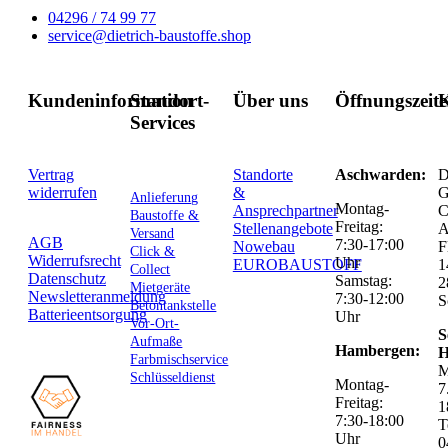
04296 / 74 99 77
service@dietrich-baustoffe.shop
Kundeninformation
Standort-
Über uns
Öffnungszeit
K
Services
Vertrag
Standorte
Aschwarden:
D
widerrufen
&
G
Anlieferung
Montag-
Ansprechpartner
C
Baustoffe &
Freitag:
Stellenangebote
Versand
AGB
7:30-17:00
Nowebau
F
Click &
Widerrufsrecht
Uhr
EUROBAUSTOFF
1
Collect
Datenschutz
Samstag:
2
Mietgeräte
Newsletteranmeldung
7:30-12:00
S
Betontankstelle
Batterieentsorgung
Uhr
Vor-Ort-
S
Aufmaße
Hambergen:
H
Farbmischservice
M
Schlüsseldienst
Montag-
7
Freitag:
1
7:30-18:00
T
Uhr
0