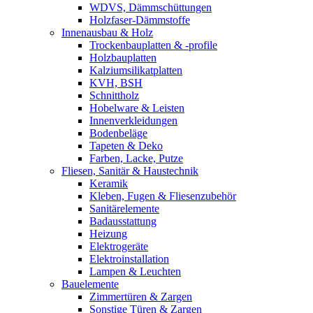
WDVS, Dämmschüttungen
Holzfaser-Dämmstoffe
Innenausbau & Holz
Trockenbauplatten & -profile
Holzbauplatten
Kalziumsilikatplatten
KVH, BSH
Schnittholz
Hobelware & Leisten
Innenverkleidungen
Bodenbeläge
Tapeten & Deko
Farben, Lacke, Putze
Fliesen, Sanitär & Haustechnik
Keramik
Kleben, Fugen & Fliesenzubehör
Sanitärelemente
Badausstattung
Heizung
Elektrogeräte
Elektroinstallation
Lampen & Leuchten
Bauelemente
Zimmertüren & Zargen
Sonstige Türen & Zargen