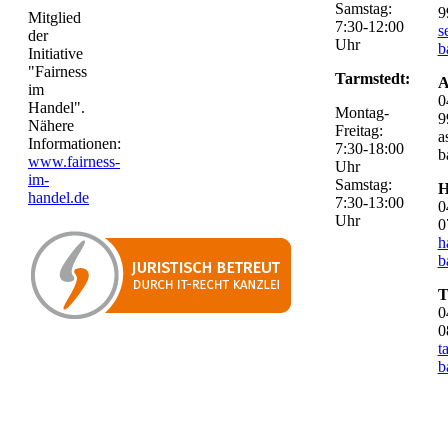
Samstag:
9
Mitglied
7:30-12:00
s
der
Uhr
b
Initiative
"Fairness
Tarmstedt:
A
im
0
Handel".
Montag-
9
Nähere
Freitag:
a
Informationen:
7:30-18:00
b
www.fairness-
Uhr
im-
Samstag:
H
handel.de
7:30-13:00
0
Uhr
0
h
b
T
0
0
t
b