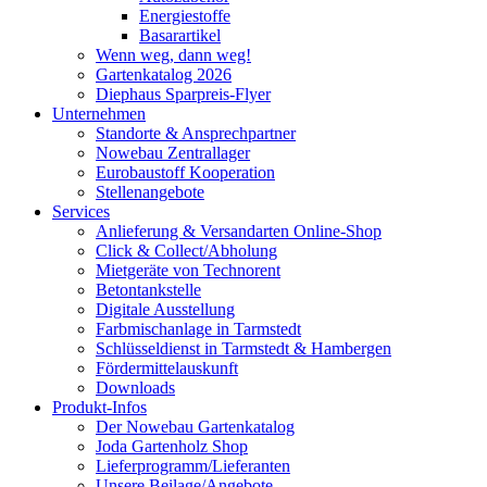
Energiestoffe
Basarartikel
Wenn weg, dann weg!
Gartenkatalog 2026
Diephaus Sparpreis-Flyer
Unternehmen
Standorte & Ansprechpartner
Nowebau Zentrallager
Eurobaustoff Kooperation
Stellenangebote
Services
Anlieferung & Versandarten Online-Shop
Click & Collect/Abholung
Mietgeräte von Technorent
Betontankstelle
Digitale Ausstellung
Farbmischanlage in Tarmstedt
Schlüsseldienst in Tarmstedt & Hambergen
Fördermittelauskunft
Downloads
Produkt-Infos
Der Nowebau Gartenkatalog
Joda Gartenholz Shop
Lieferprogramm/Lieferanten
Unsere Beilage/Angebote