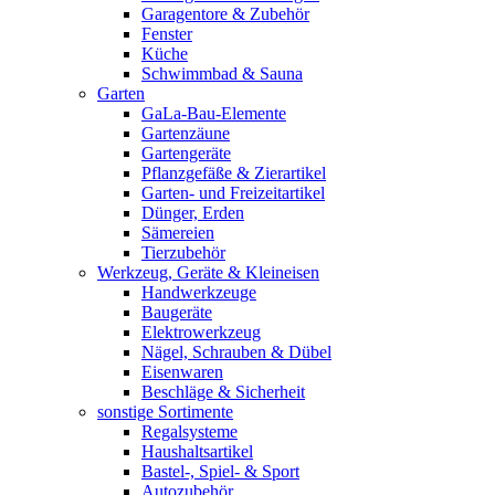
Garagentore & Zubehör
Fenster
Küche
Schwimmbad & Sauna
Garten
GaLa-Bau-Elemente
Gartenzäune
Gartengeräte
Pflanzgefäße & Zierartikel
Garten- und Freizeitartikel
Dünger, Erden
Sämereien
Tierzubehör
Werkzeug, Geräte & Kleineisen
Handwerkzeuge
Baugeräte
Elektrowerkzeug
Nägel, Schrauben & Dübel
Eisenwaren
Beschläge & Sicherheit
sonstige Sortimente
Regalsysteme
Haushaltsartikel
Bastel-, Spiel- & Sport
Autozubehör