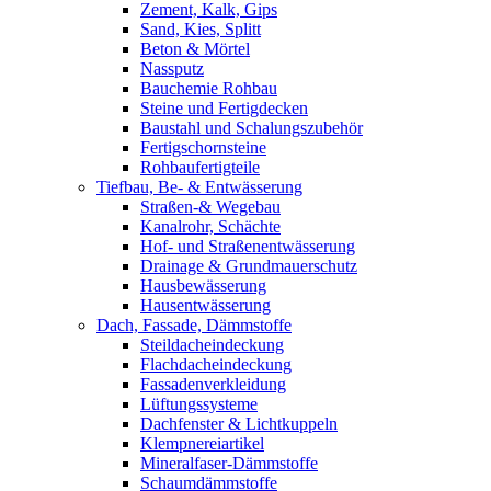
Zement, Kalk, Gips
Sand, Kies, Splitt
Beton & Mörtel
Nassputz
Bauchemie Rohbau
Steine und Fertigdecken
Baustahl und Schalungszubehör
Fertigschornsteine
Rohbaufertigteile
Tiefbau, Be- & Entwässerung
Straßen-& Wegebau
Kanalrohr, Schächte
Hof- und Straßenentwässerung
Drainage & Grundmauerschutz
Hausbewässerung
Hausentwässerung
Dach, Fassade, Dämmstoffe
Steildacheindeckung
Flachdacheindeckung
Fassadenverkleidung
Lüftungssysteme
Dachfenster & Lichtkuppeln
Klempnereiartikel
Mineralfaser-Dämmstoffe
Schaumdämmstoffe