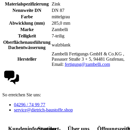
Materialspezifizierung
Zink
Nennweite DN
DN 87
Farbe
mittelgrau
Abwicklung (mm)
285,0 mm
Marke
Zambelli
Teiligkeit
7-teilig
Oberflächenausführung
walzblank
Dachentwässerung
Zambelli Fertigungs GmbH & Co.KG ,
Hersteller
Passauer Straße 3 + 5, 94481 Grafenau,
Email:
fertigung@zambelli.com
So erreichen Sie uns:
04296 / 74 99 77
service@dietrich-baustoffe.shop
Kundeninformation
Standort-
Über uns
Öffnungszeit
K