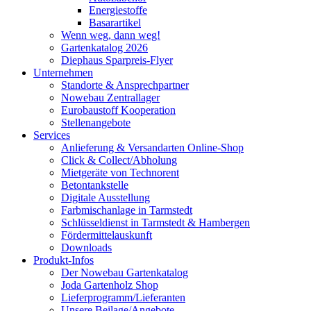
Energiestoffe
Basarartikel
Wenn weg, dann weg!
Gartenkatalog 2026
Diephaus Sparpreis-Flyer
Unternehmen
Standorte & Ansprechpartner
Nowebau Zentrallager
Eurobaustoff Kooperation
Stellenangebote
Services
Anlieferung & Versandarten Online-Shop
Click & Collect/Abholung
Mietgeräte von Technorent
Betontankstelle
Digitale Ausstellung
Farbmischanlage in Tarmstedt
Schlüsseldienst in Tarmstedt & Hambergen
Fördermittelauskunft
Downloads
Produkt-Infos
Der Nowebau Gartenkatalog
Joda Gartenholz Shop
Lieferprogramm/Lieferanten
Unsere Beilage/Angebote