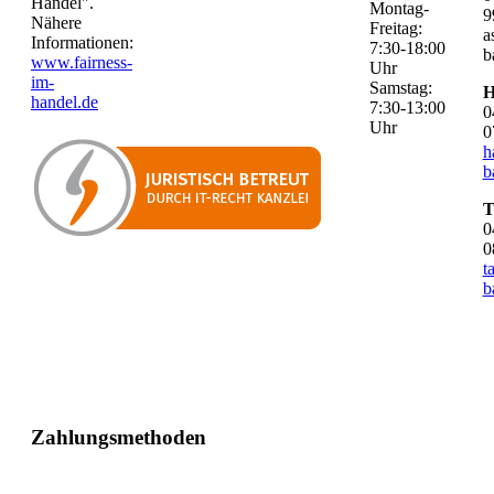
Handel".
Montag-
9
Nähere
Freitag:
a
Informationen:
7:30-18:00
b
www.fairness-
Uhr
im-
Samstag:
H
handel.de
7:30-13:00
0
Uhr
0
h
b
T
0
0
t
b
Zahlungsmethoden