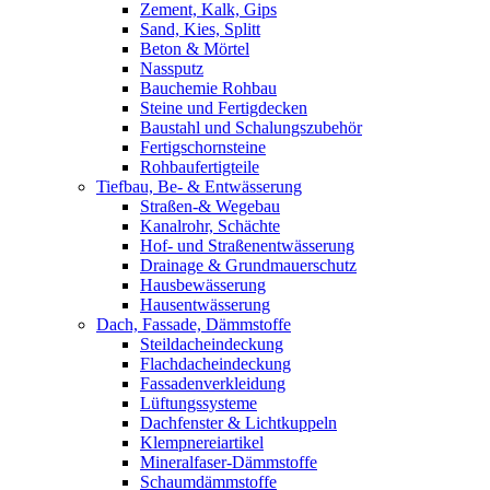
Zement, Kalk, Gips
Sand, Kies, Splitt
Beton & Mörtel
Nassputz
Bauchemie Rohbau
Steine und Fertigdecken
Baustahl und Schalungszubehör
Fertigschornsteine
Rohbaufertigteile
Tiefbau, Be- & Entwässerung
Straßen-& Wegebau
Kanalrohr, Schächte
Hof- und Straßenentwässerung
Drainage & Grundmauerschutz
Hausbewässerung
Hausentwässerung
Dach, Fassade, Dämmstoffe
Steildacheindeckung
Flachdacheindeckung
Fassadenverkleidung
Lüftungssysteme
Dachfenster & Lichtkuppeln
Klempnereiartikel
Mineralfaser-Dämmstoffe
Schaumdämmstoffe