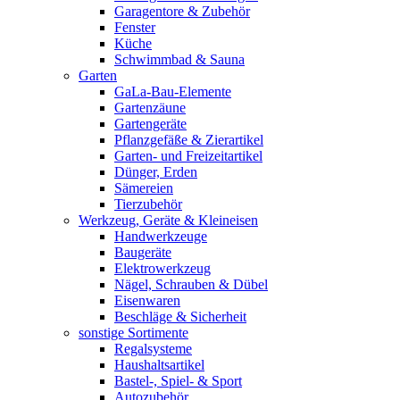
Garagentore & Zubehör
Fenster
Küche
Schwimmbad & Sauna
Garten
GaLa-Bau-Elemente
Gartenzäune
Gartengeräte
Pflanzgefäße & Zierartikel
Garten- und Freizeitartikel
Dünger, Erden
Sämereien
Tierzubehör
Werkzeug, Geräte & Kleineisen
Handwerkzeuge
Baugeräte
Elektrowerkzeug
Nägel, Schrauben & Dübel
Eisenwaren
Beschläge & Sicherheit
sonstige Sortimente
Regalsysteme
Haushaltsartikel
Bastel-, Spiel- & Sport
Autozubehör