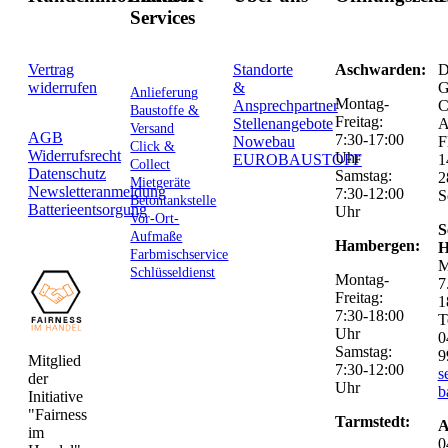
Services
Vertrag
Standorte
Aschwarden:
D
widerrufen
&
G
Anlieferung
Montag-
Ansprechpartner
C
Baustoffe &
Freitag:
Stellenangebote
Versand
AGB
7:30-17:00
Nowebau
F
Click &
Widerrufsrecht
Uhr
EUROBAUSTOFF
1
Collect
Datenschutz
Samstag:
2
Mietgeräte
Newsletteranmeldung
7:30-12:00
S
Betontankstelle
Batterieentsorgung
Uhr
Vor-Ort-
S
Aufmaße
Hambergen:
H
Farbmischservice
M
Schlüsseldienst
Montag-
7
Freitag:
1
7:30-18:00
T
Uhr
0
Samstag:
9
Mitglied
7:30-12:00
s
der
Uhr
b
Initiative
"Fairness
Tarmstedt:
A
im
0