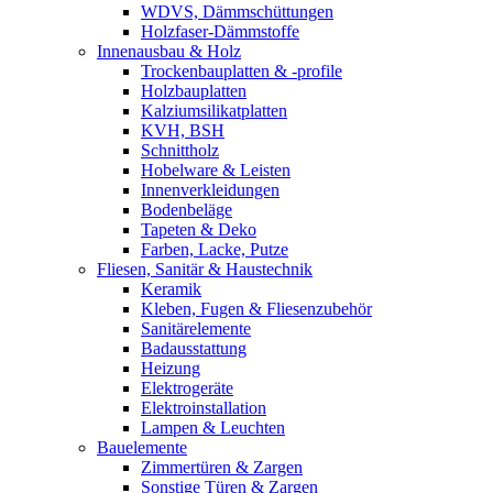
WDVS, Dämmschüttungen
Holzfaser-Dämmstoffe
Innenausbau & Holz
Trockenbauplatten & -profile
Holzbauplatten
Kalziumsilikatplatten
KVH, BSH
Schnittholz
Hobelware & Leisten
Innenverkleidungen
Bodenbeläge
Tapeten & Deko
Farben, Lacke, Putze
Fliesen, Sanitär & Haustechnik
Keramik
Kleben, Fugen & Fliesenzubehör
Sanitärelemente
Badausstattung
Heizung
Elektrogeräte
Elektroinstallation
Lampen & Leuchten
Bauelemente
Zimmertüren & Zargen
Sonstige Türen & Zargen