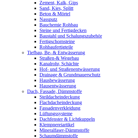
Zement, Kalk, Gips
Sand, Kies, Splitt
Beton & Mörtel
Nassputz
Bauchemie Rohbau
Steine und Fertigdecken
Baustahl und Schalungszubehör
Fertigschornsteine
Rohbaufertigteile
Tiefbau, Be- & Entwässerung
Straßen-& Wegebau
Kanalrohr, Schächte
Hof- und Straßenentwässerung
Drainage & Grundmauerschutz
Hausbewässerung
Hausentwässerung
Dach, Fassade, Dämmstoffe
Steildacheindeckung
Flachdacheindeckung
Fassadenverkleidung
Lüftungssysteme
Dachfenster & Lichtkuppeln
Klempnereiartikel
Mineralfaser-Dämmstoffe
Schaumdämmstoffe