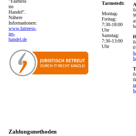
"Fairness
Tarmstedt:
A
im
0
Handel".
Montag-
9
Nähere
Freitag:
a
Informationen:
7:30-18:00
b
www.fairness-
Uhr
im-
Samstag:
H
handel.de
7:30-13:00
0
Uhr
0
h
b
T
0
0
t
b
Zahlungsmethoden