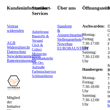
Kundeninformation
Standort-
Über uns
Öffnungszeit
K
Services
Vertrag
Standorte
Aschwarden:
D
widerrufen
&
G
Anlieferung
Montag-
Ansprechpartner
C
Baustoffe &
Freitag:
Stellenangebote
Versand
AGB
7:30-17:00
Nowebau
F
Click &
Widerrufsrecht
Uhr
EUROBAUSTOFF
1
Collect
Datenschutz
Samstag:
2
Mietgeräte
Newsletteranmeldung
7:30-12:00
S
Betontankstelle
Batterieentsorgung
Uhr
Vor-Ort-
S
Aufmaße
Hambergen:
H
Farbmischservice
M
Schlüsseldienst
Montag-
7
Freitag:
1
7:30-18:00
T
Uhr
0
Samstag:
9
Mitglied
7:30-12:00
s
der
Uhr
b
Initiative