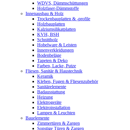
WDVS, Dämmschüttungen
Holzfaser-Dämmstoffe
Innenausbau & Holz
Trockenbauplatten & -profile
Holzbauplatten
Kalziumsilikatplatten
KVH, BSH
Schnittholz
Hobelware & Leisten
Innenverkleidungen
Bodenbeläge
Tapeten & Deko
Farben, Lacke, Putze
Fliesen, Sanitär & Haustechnik
Keramik
Kleben, Fugen & Fliesenzubehör
Sanitärelemente
Badausstattung
Heizung
Elektrogeräte
Elektroinstallation
Lampen & Leuchten
Bauelemente
Zimmertüren & Zargen
Sonstige Türen & Zargen