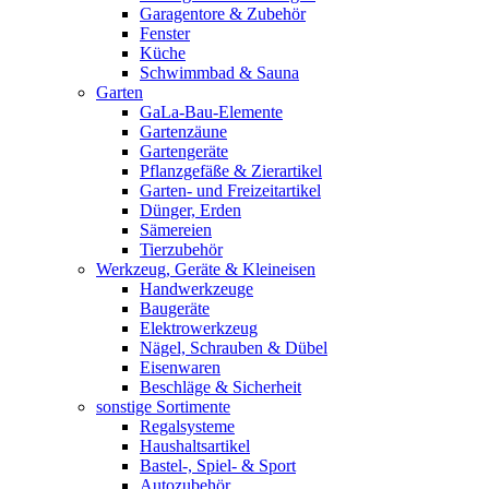
Garagentore & Zubehör
Fenster
Küche
Schwimmbad & Sauna
Garten
GaLa-Bau-Elemente
Gartenzäune
Gartengeräte
Pflanzgefäße & Zierartikel
Garten- und Freizeitartikel
Dünger, Erden
Sämereien
Tierzubehör
Werkzeug, Geräte & Kleineisen
Handwerkzeuge
Baugeräte
Elektrowerkzeug
Nägel, Schrauben & Dübel
Eisenwaren
Beschläge & Sicherheit
sonstige Sortimente
Regalsysteme
Haushaltsartikel
Bastel-, Spiel- & Sport
Autozubehör