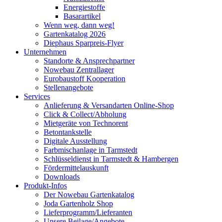
Energiestoffe
Basarartikel
Wenn weg, dann weg!
Gartenkatalog 2026
Diephaus Sparpreis-Flyer
Unternehmen
Standorte & Ansprechpartner
Nowebau Zentrallager
Eurobaustoff Kooperation
Stellenangebote
Services
Anlieferung & Versandarten Online-Shop
Click & Collect/Abholung
Mietgeräte von Technorent
Betontankstelle
Digitale Ausstellung
Farbmischanlage in Tarmstedt
Schlüsseldienst in Tarmstedt & Hambergen
Fördermittelauskunft
Downloads
Produkt-Infos
Der Nowebau Gartenkatalog
Joda Gartenholz Shop
Lieferprogramm/Lieferanten
Unsere Beilage/Angebote