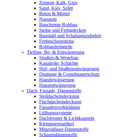
Zement, Kalk, Gips
Sand, Kies, Splitt
Beton & Mörtel
Nassputz
Bauchemie Rohbau
Steine und Fertigdecken
Baustahl und Schalungszubehör
Fertigschornsteine
Rohbaufertigteile
Tiefbau, Be- & Entwässerung
Straßen-& Wegebau
Kanalrohr, Schächte
Hof- und Straßenentwässerung
Drainage & Grundmauerschutz
Hausbewässerung
Hausentwässerung
Dach, Fassade, Dämmstoffe
Steildacheindeckung
Flachdacheindeckung
Fassadenverkleidung
Lüftungssysteme
Dachfenster & Lichtkuppeln
Klempnereiartikel
Mineralfaser-Dämmstoffe
Schaumdämmstoffe