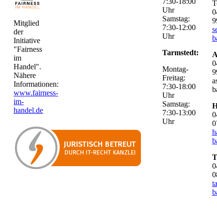
7:30-18:00
T
Uhr
0
Samstag:
9
Mitglied
7:30-12:00
s
der
Uhr
b
Initiative
"Fairness
Tarmstedt:
A
im
0
Handel".
Montag-
9
Nähere
Freitag:
a
Informationen:
7:30-18:00
b
www.fairness-
Uhr
im-
Samstag:
H
handel.de
7:30-13:00
0
Uhr
0
h
b
T
0
0
t
b