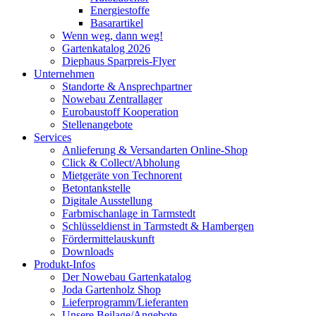
Energiestoffe
Basarartikel
Wenn weg, dann weg!
Gartenkatalog 2026
Diephaus Sparpreis-Flyer
Unternehmen
Standorte & Ansprechpartner
Nowebau Zentrallager
Eurobaustoff Kooperation
Stellenangebote
Services
Anlieferung & Versandarten Online-Shop
Click & Collect/Abholung
Mietgeräte von Technorent
Betontankstelle
Digitale Ausstellung
Farbmischanlage in Tarmstedt
Schlüsseldienst in Tarmstedt & Hambergen
Fördermittelauskunft
Downloads
Produkt-Infos
Der Nowebau Gartenkatalog
Joda Gartenholz Shop
Lieferprogramm/Lieferanten
Unsere Beilage/Angebote