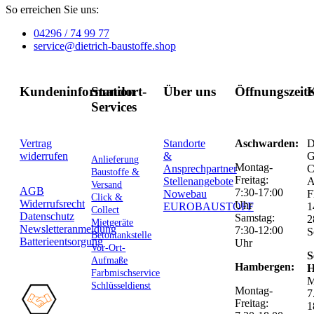
So erreichen Sie uns:
04296 / 74 99 77
service@dietrich-baustoffe.shop
Kundeninformation
Standort-
Über uns
Öffnungszeit
K
Services
Vertrag
Standorte
Aschwarden:
D
widerrufen
&
G
Anlieferung
Montag-
Ansprechpartner
C
Baustoffe &
Freitag:
Stellenangebote
Versand
AGB
7:30-17:00
Nowebau
F
Click &
Widerrufsrecht
Uhr
EUROBAUSTOFF
1
Collect
Datenschutz
Samstag:
2
Mietgeräte
Newsletteranmeldung
7:30-12:00
S
Betontankstelle
Batterieentsorgung
Uhr
Vor-Ort-
S
Aufmaße
Hambergen:
H
Farbmischservice
M
Schlüsseldienst
Montag-
7
Freitag:
1