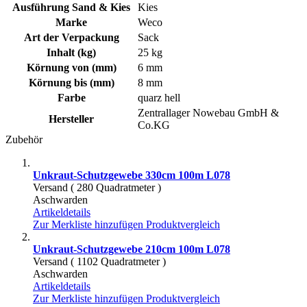
Ausführung Sand & Kies
Kies
Marke
Weco
Art der Verpackung
Sack
Inhalt (kg)
25 kg
Körnung von (mm)
6 mm
Körnung bis (mm)
8 mm
Farbe
quarz hell
Zentrallager Nowebau GmbH &
Hersteller
Co.KG
Zubehör
Unkraut-Schutzgewebe 330cm 100m L078
Versand ( 280 Quadratmeter )
Aschwarden
Artikeldetails
Zur Merkliste hinzufügen
Produktvergleich
Unkraut-Schutzgewebe 210cm 100m L078
Versand ( 1102 Quadratmeter )
Aschwarden
Artikeldetails
Zur Merkliste hinzufügen
Produktvergleich