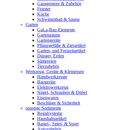
Garagentore & Zubehör
Fenster
Küche
Schwimmbad & Sauna
Garten
GaLa-Bau-Elemente
Gartenzäune
Gartengeräte
Pflanzgefäße & Zierartikel
Garten- und Freizeitartikel
Dünger, Erden
Sämereien
Tierzubehör
Werkzeug, Geräte & Kleineisen
Handwerkzeuge
Baugeräte
Elektrowerkzeug
Nägel, Schrauben & Dübel
Eisenwaren
Beschläge & Sicherheit
sonstige Sortimente
Regalsysteme
Haushaltsartikel
Bastel-, Spiel- & Sport
Autozubehör