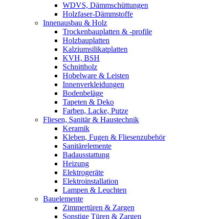
WDVS, Dämmschüttungen
Holzfaser-Dämmstoffe
Innenausbau & Holz
Trockenbauplatten & -profile
Holzbauplatten
Kalziumsilikatplatten
KVH, BSH
Schnittholz
Hobelware & Leisten
Innenverkleidungen
Bodenbeläge
Tapeten & Deko
Farben, Lacke, Putze
Fliesen, Sanitär & Haustechnik
Keramik
Kleben, Fugen & Fliesenzubehör
Sanitärelemente
Badausstattung
Heizung
Elektrogeräte
Elektroinstallation
Lampen & Leuchten
Bauelemente
Zimmertüren & Zargen
Sonstige Türen & Zargen