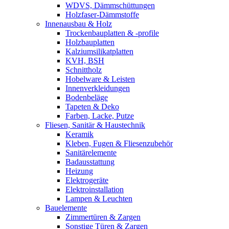
WDVS, Dämmschüttungen
Holzfaser-Dämmstoffe
Innenausbau & Holz
Trockenbauplatten & -profile
Holzbauplatten
Kalziumsilikatplatten
KVH, BSH
Schnittholz
Hobelware & Leisten
Innenverkleidungen
Bodenbeläge
Tapeten & Deko
Farben, Lacke, Putze
Fliesen, Sanitär & Haustechnik
Keramik
Kleben, Fugen & Fliesenzubehör
Sanitärelemente
Badausstattung
Heizung
Elektrogeräte
Elektroinstallation
Lampen & Leuchten
Bauelemente
Zimmertüren & Zargen
Sonstige Türen & Zargen