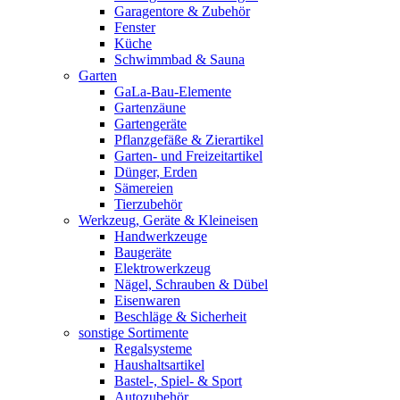
Garagentore & Zubehör
Fenster
Küche
Schwimmbad & Sauna
Garten
GaLa-Bau-Elemente
Gartenzäune
Gartengeräte
Pflanzgefäße & Zierartikel
Garten- und Freizeitartikel
Dünger, Erden
Sämereien
Tierzubehör
Werkzeug, Geräte & Kleineisen
Handwerkzeuge
Baugeräte
Elektrowerkzeug
Nägel, Schrauben & Dübel
Eisenwaren
Beschläge & Sicherheit
sonstige Sortimente
Regalsysteme
Haushaltsartikel
Bastel-, Spiel- & Sport
Autozubehör