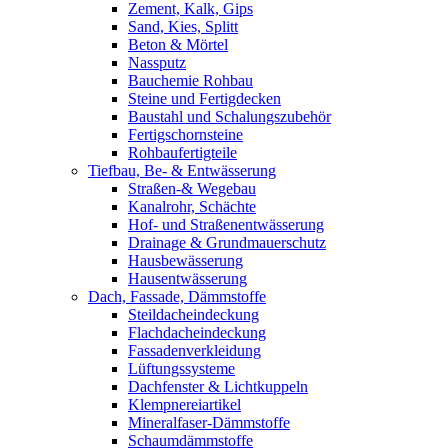
Zement, Kalk, Gips
Sand, Kies, Splitt
Beton & Mörtel
Nassputz
Bauchemie Rohbau
Steine und Fertigdecken
Baustahl und Schalungszubehör
Fertigschornsteine
Rohbaufertigteile
Tiefbau, Be- & Entwässerung
Straßen-& Wegebau
Kanalrohr, Schächte
Hof- und Straßenentwässerung
Drainage & Grundmauerschutz
Hausbewässerung
Hausentwässerung
Dach, Fassade, Dämmstoffe
Steildacheindeckung
Flachdacheindeckung
Fassadenverkleidung
Lüftungssysteme
Dachfenster & Lichtkuppeln
Klempnereiartikel
Mineralfaser-Dämmstoffe
Schaumdämmstoffe