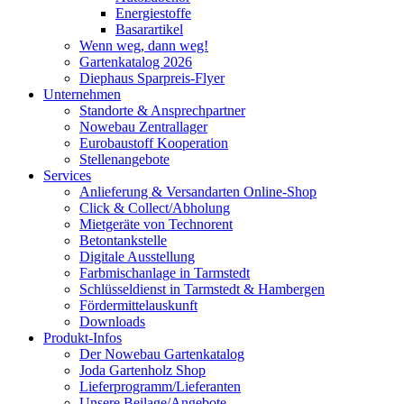
Energiestoffe
Basarartikel
Wenn weg, dann weg!
Gartenkatalog 2026
Diephaus Sparpreis-Flyer
Unternehmen
Standorte & Ansprechpartner
Nowebau Zentrallager
Eurobaustoff Kooperation
Stellenangebote
Services
Anlieferung & Versandarten Online-Shop
Click & Collect/Abholung
Mietgeräte von Technorent
Betontankstelle
Digitale Ausstellung
Farbmischanlage in Tarmstedt
Schlüsseldienst in Tarmstedt & Hambergen
Fördermittelauskunft
Downloads
Produkt-Infos
Der Nowebau Gartenkatalog
Joda Gartenholz Shop
Lieferprogramm/Lieferanten
Unsere Beilage/Angebote