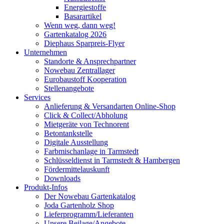
Energiestoffe
Basarartikel
Wenn weg, dann weg!
Gartenkatalog 2026
Diephaus Sparpreis-Flyer
Unternehmen
Standorte & Ansprechpartner
Nowebau Zentrallager
Eurobaustoff Kooperation
Stellenangebote
Services
Anlieferung & Versandarten Online-Shop
Click & Collect/Abholung
Mietgeräte von Technorent
Betontankstelle
Digitale Ausstellung
Farbmischanlage in Tarmstedt
Schlüsseldienst in Tarmstedt & Hambergen
Fördermittelauskunft
Downloads
Produkt-Infos
Der Nowebau Gartenkatalog
Joda Gartenholz Shop
Lieferprogramm/Lieferanten
Unsere Beilage/Angebote