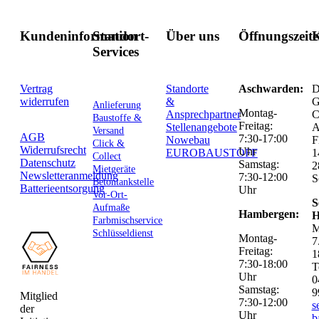
Kundeninformation
Standort-
Über uns
Öffnungszeit
K
Services
Vertrag
Standorte
Aschwarden:
D
widerrufen
&
G
Anlieferung
Montag-
Ansprechpartner
C
Baustoffe &
Freitag:
Stellenangebote
Versand
AGB
7:30-17:00
Nowebau
F
Click &
Widerrufsrecht
Uhr
EUROBAUSTOFF
1
Collect
Datenschutz
Samstag:
2
Mietgeräte
Newsletteranmeldung
7:30-12:00
S
Betontankstelle
Batterieentsorgung
Uhr
Vor-Ort-
S
Aufmaße
Hambergen:
H
Farbmischservice
M
Schlüsseldienst
Montag-
7
Freitag:
1
7:30-18:00
T
Uhr
0
Samstag:
9
Mitglied
7:30-12:00
s
der
Uhr
b