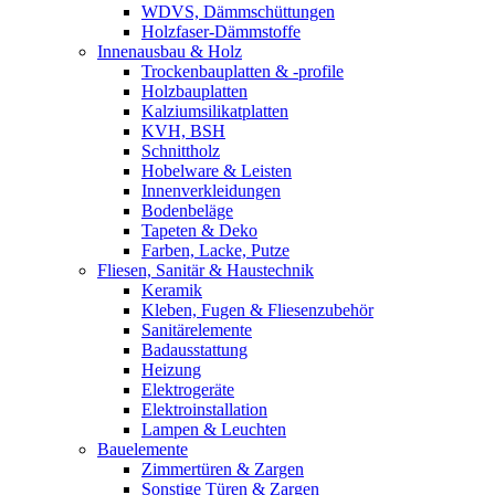
WDVS, Dämmschüttungen
Holzfaser-Dämmstoffe
Innenausbau & Holz
Trockenbauplatten & -profile
Holzbauplatten
Kalziumsilikatplatten
KVH, BSH
Schnittholz
Hobelware & Leisten
Innenverkleidungen
Bodenbeläge
Tapeten & Deko
Farben, Lacke, Putze
Fliesen, Sanitär & Haustechnik
Keramik
Kleben, Fugen & Fliesenzubehör
Sanitärelemente
Badausstattung
Heizung
Elektrogeräte
Elektroinstallation
Lampen & Leuchten
Bauelemente
Zimmertüren & Zargen
Sonstige Türen & Zargen