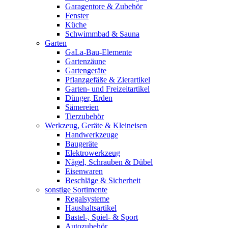
Garagentore & Zubehör
Fenster
Küche
Schwimmbad & Sauna
Garten
GaLa-Bau-Elemente
Gartenzäune
Gartengeräte
Pflanzgefäße & Zierartikel
Garten- und Freizeitartikel
Dünger, Erden
Sämereien
Tierzubehör
Werkzeug, Geräte & Kleineisen
Handwerkzeuge
Baugeräte
Elektrowerkzeug
Nägel, Schrauben & Dübel
Eisenwaren
Beschläge & Sicherheit
sonstige Sortimente
Regalsysteme
Haushaltsartikel
Bastel-, Spiel- & Sport
Autozubehör