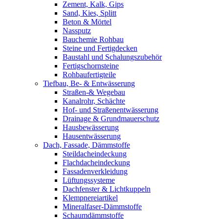
Zement, Kalk, Gips
Sand, Kies, Splitt
Beton & Mörtel
Nassputz
Bauchemie Rohbau
Steine und Fertigdecken
Baustahl und Schalungszubehör
Fertigschornsteine
Rohbaufertigteile
Tiefbau, Be- & Entwässerung
Straßen-& Wegebau
Kanalrohr, Schächte
Hof- und Straßenentwässerung
Drainage & Grundmauerschutz
Hausbewässerung
Hausentwässerung
Dach, Fassade, Dämmstoffe
Steildacheindeckung
Flachdacheindeckung
Fassadenverkleidung
Lüftungssysteme
Dachfenster & Lichtkuppeln
Klempnereiartikel
Mineralfaser-Dämmstoffe
Schaumdämmstoffe