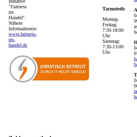
Initiative
"Fairness
Tarmstedt:
A
im
0
Handel".
Montag-
9
Nähere
Freitag:
a
Informationen:
7:30-18:00
b
www.fairness-
Uhr
im-
Samstag:
H
handel.de
7:30-13:00
0
Uhr
0
h
b
T
0
0
t
b