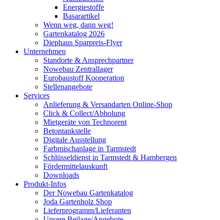
Energiestoffe
Basarartikel
Wenn weg, dann weg!
Gartenkatalog 2026
Diephaus Sparpreis-Flyer
Unternehmen
Standorte & Ansprechpartner
Nowebau Zentrallager
Eurobaustoff Kooperation
Stellenangebote
Services
Anlieferung & Versandarten Online-Shop
Click & Collect/Abholung
Mietgeräte von Technorent
Betontankstelle
Digitale Ausstellung
Farbmischanlage in Tarmstedt
Schlüsseldienst in Tarmstedt & Hambergen
Fördermittelauskunft
Downloads
Produkt-Infos
Der Nowebau Gartenkatalog
Joda Gartenholz Shop
Lieferprogramm/Lieferanten
Unsere Beilage/Angebote