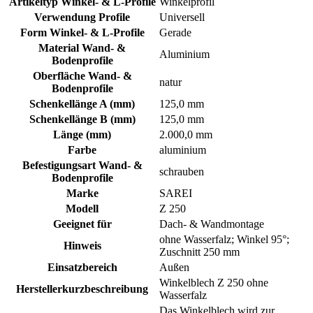
Artikeltyp Winkel- & L-Profile
Winkelprofil
Verwendung Profile
Universell
Form Winkel- & L-Profile
Gerade
Material Wand- &
Aluminium
Bodenprofile
Oberfläche Wand- &
natur
Bodenprofile
Schenkellänge A (mm)
125,0 mm
Schenkellänge B (mm)
125,0 mm
Länge (mm)
2.000,0 mm
Farbe
aluminium
Befestigungsart Wand- &
schrauben
Bodenprofile
Marke
SAREI
Modell
Z 250
Geeignet für
Dach- & Wandmontage
ohne Wasserfalz; Winkel 95°;
Hinweis
Zuschnitt 250 mm
Einsatzbereich
Außen
Winkelblech Z 250 ohne
Herstellerkurzbeschreibung
Wasserfalz
Das Winkelblech wird zur