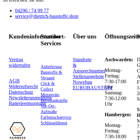
04296 / 74 99 77
service@dietrich-baustoffe.shop
Kundeninformation
Standort-
Über uns
Öffnungszeit
K
Services
Vertrag
Standorte
Aschwarden:
D
widerrufen
&
G
Anlieferung
Montag-
Ansprechpartner
C
Baustoffe &
Freitag:
Stellenangebote
Versand
AGB
7:30-17:00
Nowebau
F
Click &
Widerrufsrecht
Uhr
EUROBAUSTOFF
1
Collect
Datenschutz
Samstag:
2
Mietgeräte
Newsletteranmeldung
7:30-12:00
S
Betontankstelle
Batterieentsorgung
Uhr
Vor-Ort-
S
Aufmaße
Hambergen:
H
Farbmischservice
M
Schlüsseldienst
Montag-
7
Freitag:
1
7:30-18:00
T