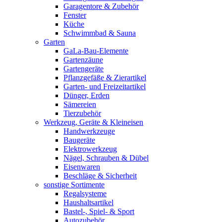
Garagentore & Zubehör
Fenster
Küche
Schwimmbad & Sauna
Garten
GaLa-Bau-Elemente
Gartenzäune
Gartengeräte
Pflanzgefäße & Zierartikel
Garten- und Freizeitartikel
Dünger, Erden
Sämereien
Tierzubehör
Werkzeug, Geräte & Kleineisen
Handwerkzeuge
Baugeräte
Elektrowerkzeug
Nägel, Schrauben & Dübel
Eisenwaren
Beschläge & Sicherheit
sonstige Sortimente
Regalsysteme
Haushaltsartikel
Bastel-, Spiel- & Sport
Autozubehör