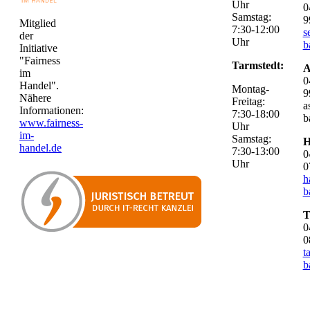
Uhr
0
Samstag:
9
Mitglied
7:30-12:00
s
der
Uhr
b
Initiative
"Fairness
Tarmstedt:
A
im
0
Handel".
Montag-
9
Nähere
Freitag:
a
Informationen:
7:30-18:00
b
www.fairness-
Uhr
im-
Samstag:
H
handel.de
7:30-13:00
0
Uhr
0
h
b
T
0
0
t
b