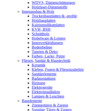
WDVS, Dämmschüttungen
Holzfaser-Dämmstoffe
Innenausbau & Holz
Trockenbauplatten & -profile
Holzbauplatten
Kalziumsilikatplatten
KVH, BSH
Schnittholz
Hobelware & Leisten
Innenverkleidungen
Bodenbeläge
Tapeten & Deko
Farben, Lacke, Putze
Fliesen, Sanitär & Haustechnik
Keramik
Kleben, Fugen & Fliesenzubehör
Sanitärelemente
Badausstattung
Heizung
Elektrogeräte
Elektroinstallation
Lampen & Leuchten
Bauelemente
Zimmertüren & Zargen
Sonstige Türen & Zargen