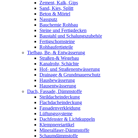
Zement, Kalk, Gips
Sand, Kies, Splitt
Beton & Mörtel
Nassputz
Bauchemie Rohbau
Steine und Fertigdecken
Baustahl und Schalungszubehör
Fertigschornsteine
Rohbaufertigteile
Tiefbau, Be- & Entwässerung
Straßen-& Wegebau
Kanalrohr, Schächte
Hof- und Straßenentwässerung
Drainage & Grundmauerschutz
Hausbewässerung
Hausentwässerung
Dach, Fassade, Dämmstoffe
Steildacheindeckung
Flachdacheindeckung
Fassadenverkleidung
Lüftungssysteme
Dachfenster & Lichtkuppeln
Klempnereiartikel
Mineralfaser-Dämmstoffe
Schaumdämmstoffe