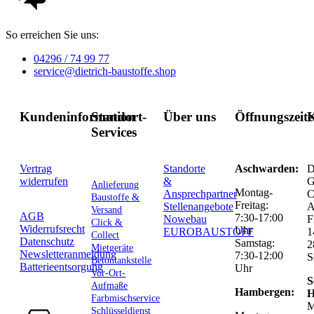
So erreichen Sie uns:
04296 / 74 99 77
service@dietrich-baustoffe.shop
Kundeninformation
Standort-
Über uns
Öffnungszeit
K
Services
Vertrag
Standorte
Aschwarden:
D
widerrufen
&
G
Anlieferung
Montag-
Ansprechpartner
C
Baustoffe &
Freitag:
Stellenangebote
Versand
AGB
7:30-17:00
Nowebau
F
Click &
Widerrufsrecht
Uhr
EUROBAUSTOFF
1
Collect
Datenschutz
Samstag:
2
Mietgeräte
Newsletteranmeldung
7:30-12:00
S
Betontankstelle
Batterieentsorgung
Uhr
Vor-Ort-
S
Aufmaße
Hambergen:
H
Farbmischservice
M
Schlüsseldienst