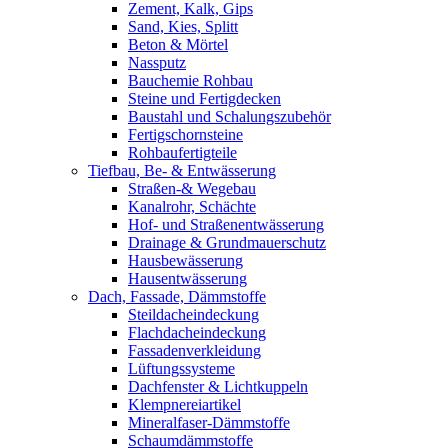
Zement, Kalk, Gips
Sand, Kies, Splitt
Beton & Mörtel
Nassputz
Bauchemie Rohbau
Steine und Fertigdecken
Baustahl und Schalungszubehör
Fertigschornsteine
Rohbaufertigteile
Tiefbau, Be- & Entwässerung
Straßen-& Wegebau
Kanalrohr, Schächte
Hof- und Straßenentwässerung
Drainage & Grundmauerschutz
Hausbewässerung
Hausentwässerung
Dach, Fassade, Dämmstoffe
Steildacheindeckung
Flachdacheindeckung
Fassadenverkleidung
Lüftungssysteme
Dachfenster & Lichtkuppeln
Klempnereiartikel
Mineralfaser-Dämmstoffe
Schaumdämmstoffe