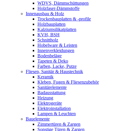
WDVS, Dämmschüttungen
Holzfaser-Dämmstoffe
Innenausbau & Holz
Trockenbauplatten & -profile
Holzbauplatten
Kalziumsilikatplatten
KVH, BSH
Schnittholz
Hobelware & Leisten
Innenverkleidungen
Bodenbeläge
Tapeten & Deko
Farben, Lacke, Putze
Fliesen, Sanitär & Haustechnik
Keramik
Kleben, Fugen & Fliesenzubehör
Sanitärelemente
Badausstattung
Heizung
Elektrogeräte
Elektroinstallation
Lampen & Leuchten
Bauelemente
Zimmertüren & Zargen
Sonstige Türen & Zargen