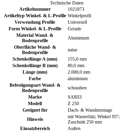
Technische Daten
Artikelnummer
1021873
Artikeltyp Winkel- & L-Profile
Winkelprofil
Verwendung Profile
Universell
Form Winkel- & L-Profile
Gerade
Material Wand- &
Aluminium
Bodenprofile
Oberfläche Wand- &
natur
Bodenprofile
Schenkellänge A (mm)
155,0 mm
Schenkellänge B (mm)
80,0 mm
Länge (mm)
2.000,0 mm
Farbe
aluminium
Befestigungsart Wand- &
schrauben
Bodenprofile
Marke
SAREI
Modell
Z 250
Geeignet für
Dach- & Wandmontage
mit Wasserfalz; Winkel 95°;
Hinweis
Zuschnitt 250 mm
Einsatzbereich
Außen