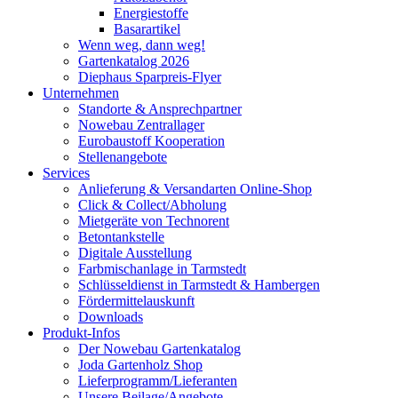
Energiestoffe
Basarartikel
Wenn weg, dann weg!
Gartenkatalog 2026
Diephaus Sparpreis-Flyer
Unternehmen
Standorte & Ansprechpartner
Nowebau Zentrallager
Eurobaustoff Kooperation
Stellenangebote
Services
Anlieferung & Versandarten Online-Shop
Click & Collect/Abholung
Mietgeräte von Technorent
Betontankstelle
Digitale Ausstellung
Farbmischanlage in Tarmstedt
Schlüsseldienst in Tarmstedt & Hambergen
Fördermittelauskunft
Downloads
Produkt-Infos
Der Nowebau Gartenkatalog
Joda Gartenholz Shop
Lieferprogramm/Lieferanten
Unsere Beilage/Angebote