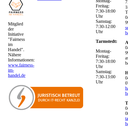
Montag-
7
Freitag:
1
7:30-18:00
T
Uhr
0
Samstag:
9
Mitglied
7:30-12:00
s
der
Uhr
b
Initiative
"Fairness
Tarmstedt:
A
im
0
Handel".
Montag-
9
Nähere
Freitag:
a
Informationen:
7:30-18:00
b
www.fairness-
Uhr
im-
Samstag:
H
handel.de
7:30-13:00
0
Uhr
0
h
b
T
0
0
t
b