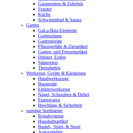
Garagentore & Zubehör
Fenster
Küche
Schwimmbad & Sauna
Garten
GaLa-Bau-Elemente
Gartenzäune
Gartengeräte
Pflanzgefäße & Zierartikel
Garten- und Freizeitartikel
Dünger, Erden
Sämereien
Tierzubehör
Werkzeug, Geräte & Kleineisen
Handwerkzeuge
Baugeräte
Elektrowerkzeug
Nägel, Schrauben & Dübel
Eisenwaren
Beschläge & Sicherheit
sonstige Sortimente
Regalsysteme
Haushaltsartikel
Bastel-, Spiel- & Sport
Autozubehör