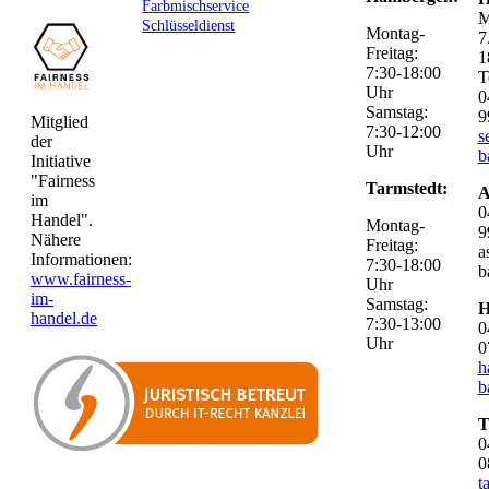
Farbmischservice
M
Schlüsseldienst
Montag-
7
Freitag:
1
7:30-18:00
T
Uhr
0
Samstag:
9
Mitglied
7:30-12:00
s
der
Uhr
b
Initiative
"Fairness
Tarmstedt:
A
im
0
Handel".
Montag-
9
Nähere
Freitag:
a
Informationen:
7:30-18:00
b
www.fairness-
Uhr
im-
Samstag:
H
handel.de
7:30-13:00
0
Uhr
0
h
b
T
0
0
t