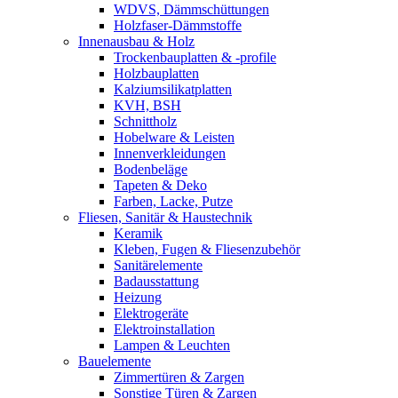
WDVS, Dämmschüttungen
Holzfaser-Dämmstoffe
Innenausbau & Holz
Trockenbauplatten & -profile
Holzbauplatten
Kalziumsilikatplatten
KVH, BSH
Schnittholz
Hobelware & Leisten
Innenverkleidungen
Bodenbeläge
Tapeten & Deko
Farben, Lacke, Putze
Fliesen, Sanitär & Haustechnik
Keramik
Kleben, Fugen & Fliesenzubehör
Sanitärelemente
Badausstattung
Heizung
Elektrogeräte
Elektroinstallation
Lampen & Leuchten
Bauelemente
Zimmertüren & Zargen
Sonstige Türen & Zargen