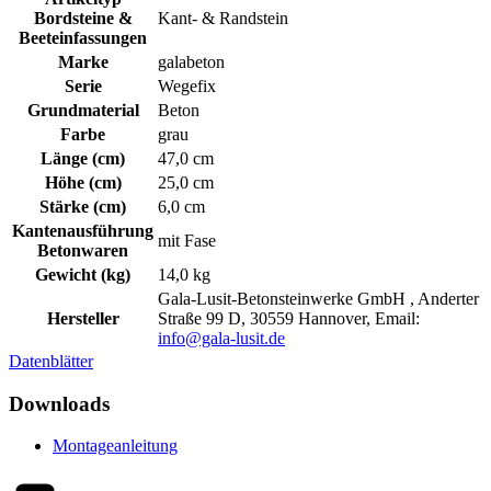
Bordsteine &
Kant- & Randstein
Beeteinfassungen
Marke
galabeton
Serie
Wegefix
Grundmaterial
Beton
Farbe
grau
Länge (cm)
47,0 cm
Höhe (cm)
25,0 cm
Stärke (cm)
6,0 cm
Kantenausführung
mit Fase
Betonwaren
Gewicht (kg)
14,0 kg
Gala-Lusit-Betonsteinwerke GmbH , Anderter
Hersteller
Straße 99 D, 30559 Hannover, Email:
info@gala-lusit.de
Datenblätter
Downloads
Montageanleitung