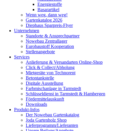
Energiestoffe
Basarartikel
Wenn weg, dann weg!
Gartenkatalog 2026
Diephaus Sparpreis-Flyer
Unternehmen
Standorte & Ansprechpartner
Nowebau Zentrallager
Eurobaustoff Kooperation
Stellenangebote
Services
Anlieferung & Versandarten Online-Shop
Click & Collect/Abholung
Mietgeräte von Technorent
Betontankstelle
Digitale Ausstellung
Farbmischanlage in Tarmstedt
Schlüsseldienst in Tarmstedt & Hambergen
Fördermittelauskunft
Downloads
Produkt-Infos
Der Nowebau Gartenkatalog
Joda Gartenholz Shop
Lieferprogramm/Lieferanten
Unsere Beilage/Angebote