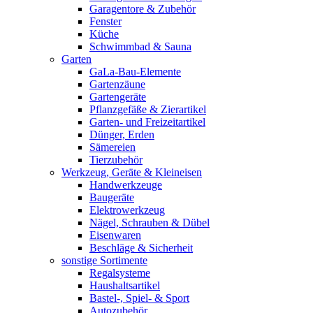
Garagentore & Zubehör
Fenster
Küche
Schwimmbad & Sauna
Garten
GaLa-Bau-Elemente
Gartenzäune
Gartengeräte
Pflanzgefäße & Zierartikel
Garten- und Freizeitartikel
Dünger, Erden
Sämereien
Tierzubehör
Werkzeug, Geräte & Kleineisen
Handwerkzeuge
Baugeräte
Elektrowerkzeug
Nägel, Schrauben & Dübel
Eisenwaren
Beschläge & Sicherheit
sonstige Sortimente
Regalsysteme
Haushaltsartikel
Bastel-, Spiel- & Sport
Autozubehör