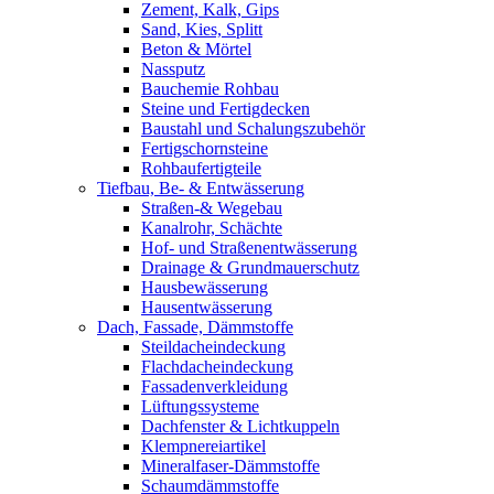
Zement, Kalk, Gips
Sand, Kies, Splitt
Beton & Mörtel
Nassputz
Bauchemie Rohbau
Steine und Fertigdecken
Baustahl und Schalungszubehör
Fertigschornsteine
Rohbaufertigteile
Tiefbau, Be- & Entwässerung
Straßen-& Wegebau
Kanalrohr, Schächte
Hof- und Straßenentwässerung
Drainage & Grundmauerschutz
Hausbewässerung
Hausentwässerung
Dach, Fassade, Dämmstoffe
Steildacheindeckung
Flachdacheindeckung
Fassadenverkleidung
Lüftungssysteme
Dachfenster & Lichtkuppeln
Klempnereiartikel
Mineralfaser-Dämmstoffe
Schaumdämmstoffe