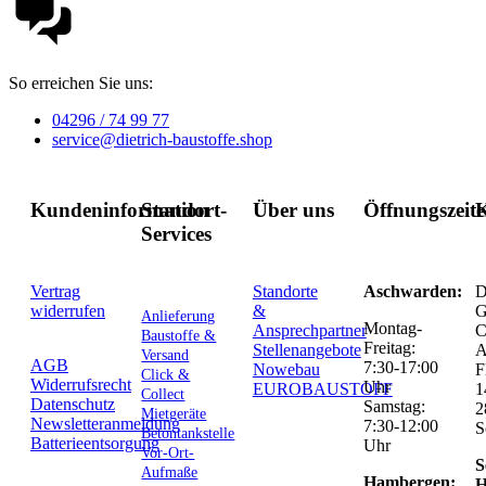
So erreichen Sie uns:
04296 / 74 99 77
service@dietrich-baustoffe.shop
Kundeninformation
Standort-
Über uns
Öffnungszeit
K
Services
Vertrag
Standorte
Aschwarden:
D
widerrufen
&
G
Anlieferung
Montag-
Ansprechpartner
C
Baustoffe &
Freitag:
Stellenangebote
Versand
AGB
7:30-17:00
Nowebau
F
Click &
Widerrufsrecht
Uhr
EUROBAUSTOFF
1
Collect
Datenschutz
Samstag:
2
Mietgeräte
Newsletteranmeldung
7:30-12:00
S
Betontankstelle
Batterieentsorgung
Uhr
Vor-Ort-
S
Aufmaße
Hambergen:
H