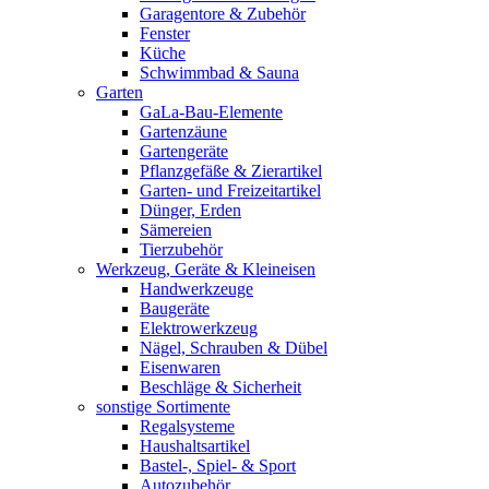
Garagentore & Zubehör
Fenster
Küche
Schwimmbad & Sauna
Garten
GaLa-Bau-Elemente
Gartenzäune
Gartengeräte
Pflanzgefäße & Zierartikel
Garten- und Freizeitartikel
Dünger, Erden
Sämereien
Tierzubehör
Werkzeug, Geräte & Kleineisen
Handwerkzeuge
Baugeräte
Elektrowerkzeug
Nägel, Schrauben & Dübel
Eisenwaren
Beschläge & Sicherheit
sonstige Sortimente
Regalsysteme
Haushaltsartikel
Bastel-, Spiel- & Sport
Autozubehör