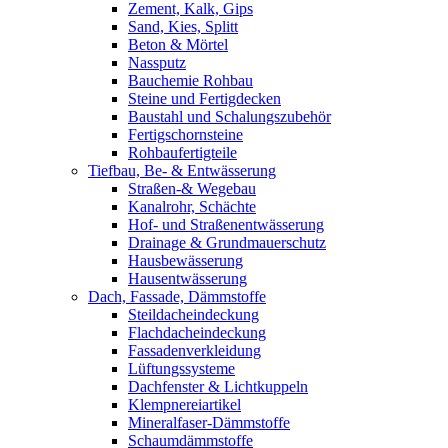
Zement, Kalk, Gips
Sand, Kies, Splitt
Beton & Mörtel
Nassputz
Bauchemie Rohbau
Steine und Fertigdecken
Baustahl und Schalungszubehör
Fertigschornsteine
Rohbaufertigteile
Tiefbau, Be- & Entwässerung
Straßen-& Wegebau
Kanalrohr, Schächte
Hof- und Straßenentwässerung
Drainage & Grundmauerschutz
Hausbewässerung
Hausentwässerung
Dach, Fassade, Dämmstoffe
Steildacheindeckung
Flachdacheindeckung
Fassadenverkleidung
Lüftungssysteme
Dachfenster & Lichtkuppeln
Klempnereiartikel
Mineralfaser-Dämmstoffe
Schaumdämmstoffe