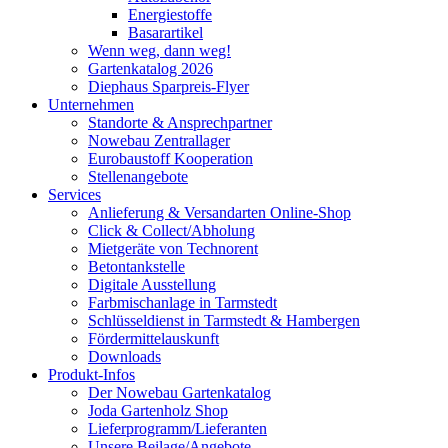
Energiestoffe
Basarartikel
Wenn weg, dann weg!
Gartenkatalog 2026
Diephaus Sparpreis-Flyer
Unternehmen
Standorte & Ansprechpartner
Nowebau Zentrallager
Eurobaustoff Kooperation
Stellenangebote
Services
Anlieferung & Versandarten Online-Shop
Click & Collect/Abholung
Mietgeräte von Technorent
Betontankstelle
Digitale Ausstellung
Farbmischanlage in Tarmstedt
Schlüsseldienst in Tarmstedt & Hambergen
Fördermittelauskunft
Downloads
Produkt-Infos
Der Nowebau Gartenkatalog
Joda Gartenholz Shop
Lieferprogramm/Lieferanten
Unsere Beilage/Angebote