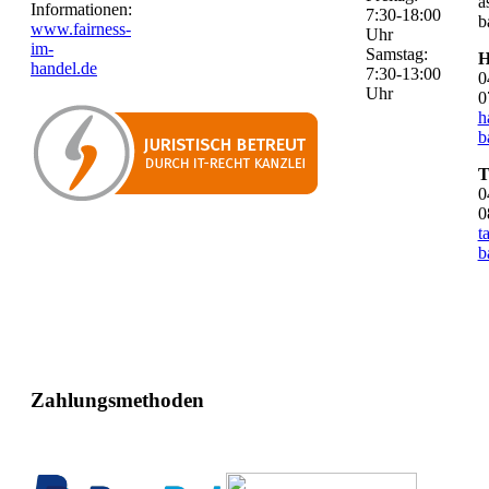
a
Informationen:
7:30-18:00
b
www.fairness-
Uhr
im-
Samstag:
H
handel.de
7:30-13:00
0
Uhr
0
h
b
T
0
0
t
b
Zahlungsmethoden