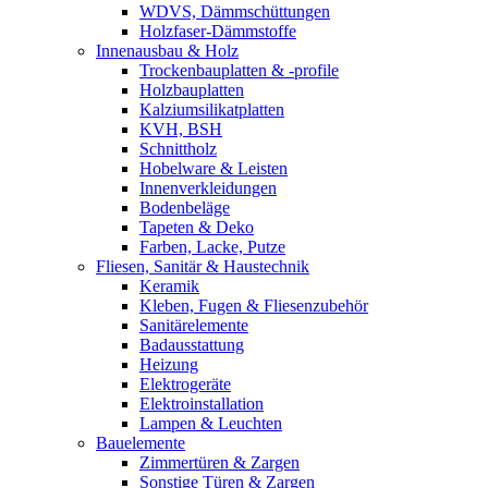
WDVS, Dämmschüttungen
Holzfaser-Dämmstoffe
Innenausbau & Holz
Trockenbauplatten & -profile
Holzbauplatten
Kalziumsilikatplatten
KVH, BSH
Schnittholz
Hobelware & Leisten
Innenverkleidungen
Bodenbeläge
Tapeten & Deko
Farben, Lacke, Putze
Fliesen, Sanitär & Haustechnik
Keramik
Kleben, Fugen & Fliesenzubehör
Sanitärelemente
Badausstattung
Heizung
Elektrogeräte
Elektroinstallation
Lampen & Leuchten
Bauelemente
Zimmertüren & Zargen
Sonstige Türen & Zargen