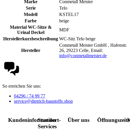
Marke
Conmetall Meister
Serie
Telo
Modell
KSTEL17
Farbe
beige
Material WC-Sitze &
MDF
Urinal Deckel
Herstellerkurzbeschreibung
WC-Sitz Telo beige
Conmetall Meister GmbH , Hafenstr.
Hersteller
26, 29223 Celle, Email:
info@conmetallmeister.de
So erreichen Sie uns:
04296 / 74 99 77
service@dietrich-baustoffe.shop
Kundeninformation
Standort-
Über uns
Öffnungszeit
K
Services