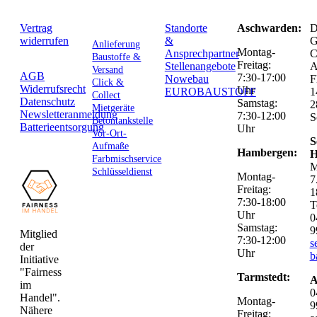
Vertrag
Standorte
Aschwarden:
D
widerrufen
&
G
Anlieferung
Montag-
Ansprechpartner
C
Baustoffe &
Freitag:
Stellenangebote
Versand
AGB
7:30-17:00
Nowebau
F
Click &
Widerrufsrecht
Uhr
EUROBAUSTOFF
1
Collect
Datenschutz
Samstag:
2
Mietgeräte
Newsletteranmeldung
7:30-12:00
S
Betontankstelle
Batterieentsorgung
Uhr
Vor-Ort-
S
Aufmaße
Hambergen:
H
Farbmischservice
M
Schlüsseldienst
Montag-
7
Freitag:
1
7:30-18:00
T
Uhr
0
Samstag:
9
Mitglied
7:30-12:00
s
der
Uhr
b
Initiative
"Fairness
Tarmstedt:
A
im
0
Handel".
Montag-
9
Nähere
Freitag: