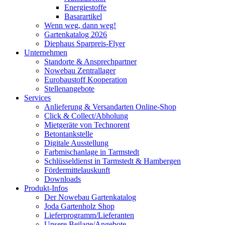
Energiestoffe
Basarartikel
Wenn weg, dann weg!
Gartenkatalog 2026
Diephaus Sparpreis-Flyer
Unternehmen
Standorte & Ansprechpartner
Nowebau Zentrallager
Eurobaustoff Kooperation
Stellenangebote
Services
Anlieferung & Versandarten Online-Shop
Click & Collect/Abholung
Mietgeräte von Technorent
Betontankstelle
Digitale Ausstellung
Farbmischanlage in Tarmstedt
Schlüsseldienst in Tarmstedt & Hambergen
Fördermittelauskunft
Downloads
Produkt-Infos
Der Nowebau Gartenkatalog
Joda Gartenholz Shop
Lieferprogramm/Lieferanten
Unsere Beilage/Angebote