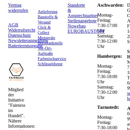
Vertrag
Standorte
Aschwarden:
D
widerrufen
&
G
Anlieferung
Montag-
Ansprechpartner
C
Baustoffe &
Freitag:
Stellenangebote
Versand
AGB
7:30-17:00
Nowebau
F
Click &
Widerrufsrecht
Uhr
EUROBAUSTOFF
1
Collect
Datenschutz
Samstag:
2
Mietgeräte
Newsletteranmeldung
7:30-12:00
S
Betontankstelle
Batterieentsorgung
Uhr
Vor-Ort-
S
Aufmaße
Hambergen:
H
Farbmischservice
M
Schlüsseldienst
Montag-
7
Freitag:
1
7:30-18:00
T
Uhr
0
Samstag:
9
Mitglied
7:30-12:00
s
der
Uhr
b
Initiative
"Fairness
Tarmstedt:
A
im
0
Handel".
Montag-
9
Nähere
Freitag:
a
Informationen:
7:30-18:00
b