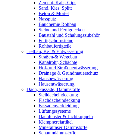
Zement, Kalk, Gips
Sand, Kies, Splitt
Beton & Mörtel
Nassputz
Bauchemie Rohbau
Steine und Fertigdecken
Baustahl und Schalungszubehör
Fertigschornsteine
Rohbaufertigteile
Tiefbau, Be- & Entwässerung
Straßen-& Wegebau
Kanalrohr, Schächte
Hof- und Straßenentwässerung
Drainage & Grundmauerschutz
Hausbewässerung
Hausentwässerung
Dach, Fassade, Dämmstoffe
Steildacheindeckung
Flachdacheindeckung
Fassadenverkleidung
Lüftungssysteme
Dachfenster & Lichtkuppeln
Klempnereiartikel
Mineralfaser-Dämmstoffe
Schaumdämmstoffe