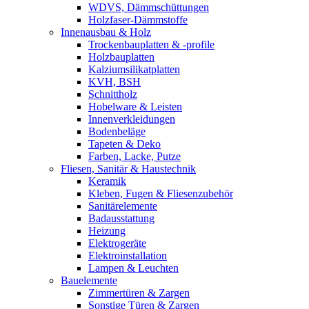
WDVS, Dämmschüttungen
Holzfaser-Dämmstoffe
Innenausbau & Holz
Trockenbauplatten & -profile
Holzbauplatten
Kalziumsilikatplatten
KVH, BSH
Schnittholz
Hobelware & Leisten
Innenverkleidungen
Bodenbeläge
Tapeten & Deko
Farben, Lacke, Putze
Fliesen, Sanitär & Haustechnik
Keramik
Kleben, Fugen & Fliesenzubehör
Sanitärelemente
Badausstattung
Heizung
Elektrogeräte
Elektroinstallation
Lampen & Leuchten
Bauelemente
Zimmertüren & Zargen
Sonstige Türen & Zargen