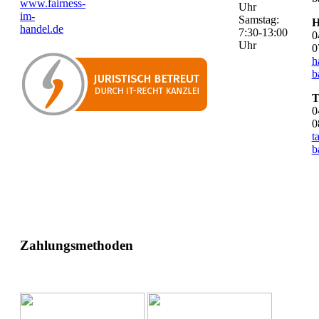
www.fairness-
Uhr
im-
Samstag:
H
handel.de
7:30-13:00
0
Uhr
0
h
b
T
0
0
t
b
Zahlungsmethoden