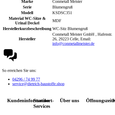
Marke
Conmetall Meister
Serie
Blumengruß
Modell
KSDSC351
Material WC-Sitze &
MDF
Urinal Deckel
Herstellerkurzbeschreibung
WC-Sitz Blumengruß
Conmetall Meister GmbH , Hafenstr.
Hersteller
26, 29223 Celle, Email:
info@conmetallmeister.de
So erreichen Sie uns:
04296 / 74 99 77
service@dietrich-baustoffe.shop
Kundeninformation
Standort-
Über uns
Öffnungszeit
K
Services