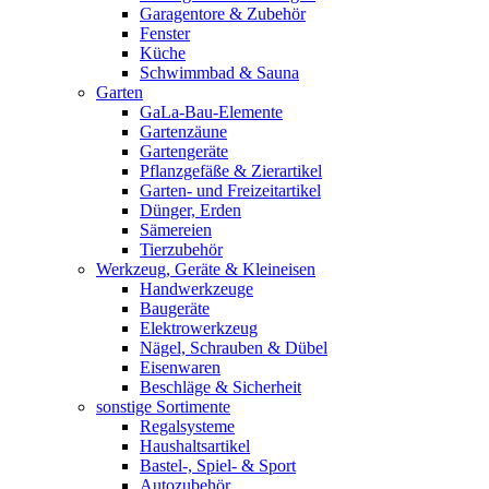
Garagentore & Zubehör
Fenster
Küche
Schwimmbad & Sauna
Garten
GaLa-Bau-Elemente
Gartenzäune
Gartengeräte
Pflanzgefäße & Zierartikel
Garten- und Freizeitartikel
Dünger, Erden
Sämereien
Tierzubehör
Werkzeug, Geräte & Kleineisen
Handwerkzeuge
Baugeräte
Elektrowerkzeug
Nägel, Schrauben & Dübel
Eisenwaren
Beschläge & Sicherheit
sonstige Sortimente
Regalsysteme
Haushaltsartikel
Bastel-, Spiel- & Sport
Autozubehör