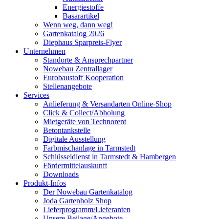
Energiestoffe
Basarartikel
Wenn weg, dann weg!
Gartenkatalog 2026
Diephaus Sparpreis-Flyer
Unternehmen
Standorte & Ansprechpartner
Nowebau Zentrallager
Eurobaustoff Kooperation
Stellenangebote
Services
Anlieferung & Versandarten Online-Shop
Click & Collect/Abholung
Mietgeräte von Technorent
Betontankstelle
Digitale Ausstellung
Farbmischanlage in Tarmstedt
Schlüsseldienst in Tarmstedt & Hambergen
Fördermittelauskunft
Downloads
Produkt-Infos
Der Nowebau Gartenkatalog
Joda Gartenholz Shop
Lieferprogramm/Lieferanten
Unsere Beilage/Angebote