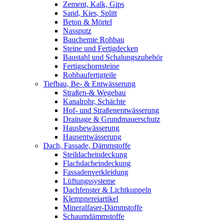
Zement, Kalk, Gips
Sand, Kies, Splitt
Beton & Mörtel
Nassputz
Bauchemie Rohbau
Steine und Fertigdecken
Baustahl und Schalungszubehör
Fertigschornsteine
Rohbaufertigteile
Tiefbau, Be- & Entwässerung
Straßen-& Wegebau
Kanalrohr, Schächte
Hof- und Straßenentwässerung
Drainage & Grundmauerschutz
Hausbewässerung
Hausentwässerung
Dach, Fassade, Dämmstoffe
Steildacheindeckung
Flachdacheindeckung
Fassadenverkleidung
Lüftungssysteme
Dachfenster & Lichtkuppeln
Klempnereiartikel
Mineralfaser-Dämmstoffe
Schaumdämmstoffe