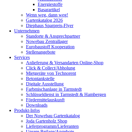
Energiestoffe
Basarartikel
Wenn weg, dann weg!
Gartenkatalog 2026
Diephaus Sparpreis-Flyer
Unternehmen
Standorte & Ansprechpartner
Nowebau Zentrallager
Eurobaustoff Kooperation
Stellenangebote
Services
Anlieferung & Versandarten Online-Shop
Click & Collect/Abholung
Mietgeräte von Technorent
Betontankstelle
Digitale Ausstellung
Farbmischanlage in Tarmstedt
Schlüsseldienst in Tarmstedt & Hambergen
Fördermittelauskunft
Downloads
Produkt-Infos
Der Nowebau Gartenkatalog
Joda Gartenholz Shop
Lieferprogramm/Lieferanten
Unsere Beilage/Angebote