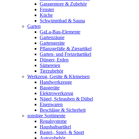
Garagentore & Zubehör
Fenster
Küche
Schwimmbad & Sauna
Garten
GaLa-Bau-Elemente
Gartenzäune
Gartengeräte
Pflanzgefäße & Zierartikel
Garten- und Freizeitartikel
Dünger, Erden
Sämereien
Tierzubehör
Werkzeug, Geräte & Kleineisen
Handwerkzeuge
Baugeräte
Elektrowerkzeug
Nägel, Schrauben & Dübel
Eisenwaren
Beschläge & Sicherheit
sonstige Sortimente
Regalsysteme
Haushaltsartikel
Bastel-, Spiel- & Sport
Autozubehör