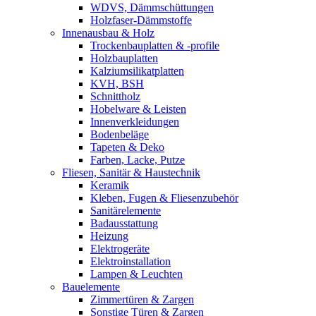
WDVS, Dämmschüttungen
Holzfaser-Dämmstoffe
Innenausbau & Holz
Trockenbauplatten & -profile
Holzbauplatten
Kalziumsilikatplatten
KVH, BSH
Schnittholz
Hobelware & Leisten
Innenverkleidungen
Bodenbeläge
Tapeten & Deko
Farben, Lacke, Putze
Fliesen, Sanitär & Haustechnik
Keramik
Kleben, Fugen & Fliesenzubehör
Sanitärelemente
Badausstattung
Heizung
Elektrogeräte
Elektroinstallation
Lampen & Leuchten
Bauelemente
Zimmertüren & Zargen
Sonstige Türen & Zargen