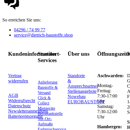
So erreichen Sie uns:
04296 / 74 99 77
service@dietrich-baustoffe.shop
Kundeninformation
Standort-
Über uns
Öffnungszeit
K
Services
Vertrag
Standorte
Aschwarden:
D
widerrufen
&
G
Anlieferung
Montag-
Ansprechpartner
C
Baustoffe &
Freitag:
Stellenangebote
Versand
AGB
7:30-17:00
Nowebau
F
Click &
Widerrufsrecht
Uhr
EUROBAUSTOFF
1
Collect
Datenschutz
Samstag:
2
Mietgeräte
Newsletteranmeldung
7:30-12:00
S
Betontankstelle
Batterieentsorgung
Uhr
Vor-Ort-
S
Aufmaße
Hambergen:
H
Farbmischservice