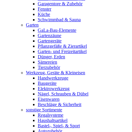
Garagentore & Zubehör
Fenster
Küche
Schwimmbad & Sauna
Garten
GaLa-Bau-Elemente
Gartenzäune
Gartengeräte
Pflanzgefäße & Zierartikel
Garten- und Freizeitartikel
Dünger, Erden
Sämereien
Tierzubehör
Werkzeug, Geräte & Kleineisen
Handwerkzeuge
Baugeräte
Elektrowerkzeug
Nägel, Schrauben & Dübel
Eisenwaren
Beschläge & Sicherheit
sonstige Sortimente
Regalsysteme
Haushaltsartikel
Bastel-, Spiel- & Sport
Autozubehör