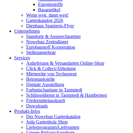
Energiestoffe
Basarartikel
Wenn weg, dann weg!
Gartenkatalog 2026
Diephaus Sparpreis-Flyer
Unternehmen
Standorte & Ansprechpartner
Nowebau Zentrallager
Eurobaustoff Kooperation
Stellenangebote
Services
Anlieferung & Versandarten Online-Shop
Click & Collect/Abholung
Mietgeräte von Technorent
Betontankstelle
Digitale Ausstellung
Farbmischanlage in Tarmstedt
Schlüsseldienst in Tarmstedt & Hambergen
Fördermittelauskunft
Downloads
Produkt-Infos
Der Nowebau Gartenkatalog
Joda Gartenholz Shop
Lieferprogramm/Lieferanten
Unsere Beilage/Angebote