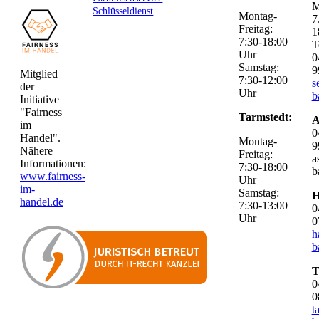
M
Schlüsseldienst
Montag-
7
Freitag:
1
7:30-18:00
T
Uhr
0
Samstag:
9
Mitglied
7:30-12:00
s
der
Uhr
b
Initiative
"Fairness
Tarmstedt:
A
im
0
Handel".
Montag-
9
Nähere
Freitag:
a
Informationen:
7:30-18:00
b
www.fairness-
Uhr
im-
Samstag:
H
handel.de
7:30-13:00
0
Uhr
0
h
b
T
0
0
t