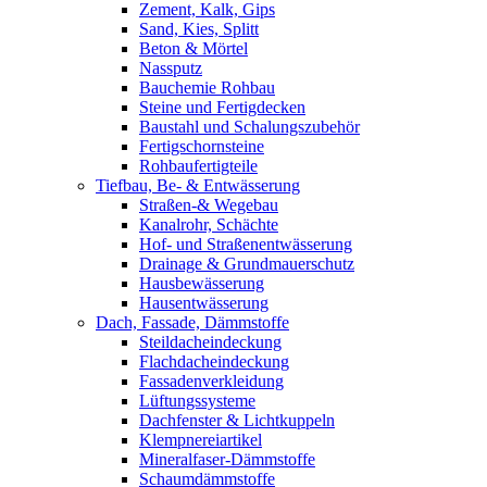
Zement, Kalk, Gips
Sand, Kies, Splitt
Beton & Mörtel
Nassputz
Bauchemie Rohbau
Steine und Fertigdecken
Baustahl und Schalungszubehör
Fertigschornsteine
Rohbaufertigteile
Tiefbau, Be- & Entwässerung
Straßen-& Wegebau
Kanalrohr, Schächte
Hof- und Straßenentwässerung
Drainage & Grundmauerschutz
Hausbewässerung
Hausentwässerung
Dach, Fassade, Dämmstoffe
Steildacheindeckung
Flachdacheindeckung
Fassadenverkleidung
Lüftungssysteme
Dachfenster & Lichtkuppeln
Klempnereiartikel
Mineralfaser-Dämmstoffe
Schaumdämmstoffe