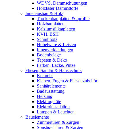
WDVS, Dämmschüttungen
Holzfaser-Dämmstoffe
Innenausbau & Holz
Trockenbauplatten & -profile
Holzbauplatten
Kalziumsilikatplatten
KVH, BSH
Schnittholz
Hobelware & Leisten
Innenverkleidungen
Bodenbeläge
Tapeten & Deko
Farben, Lacke, Putze
Fliesen, Sanitär & Haustechnik
Keramik
Kleben, Fugen & Fliesenzubehör
Sanitärelemente
Badausstattung
Heizung
Elektrogeräte
Elektroinstallation
Lampen & Leuchten
Bauelemente
Zimmertüren & Zargen
Sonstige Türen & Zargen