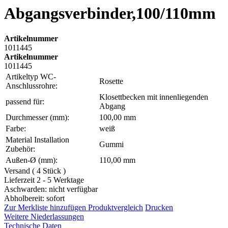
Abgangsverbinder,100/110mm
Artikelnummer
1011445
Artikelnummer
1011445
Artikeltyp WC-
Rosette
Anschlussrohre:
Klosettbecken mit innenliegenden
passend für:
Abgang
Durchmesser (mm):
100,00 mm
Farbe:
weiß
Material Installation
Gummi
Zubehör:
Außen-Ø (mm):
110,00 mm
Versand ( 4 Stück )
Lieferzeit 2 - 5 Werktage
Aschwarden: nicht verfügbar
Abholbereit: sofort
Zur Merkliste hinzufügen
Produktvergleich
Drucken
Weitere Niederlassungen
Technische Daten