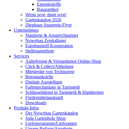
Energiestoffe
Basarartikel
Wenn weg, dann weg!
Gartenkatalog 2026
Diephaus Sparpreis-Flyer
Unternehmen
Standorte & Ansprechpartner
Nowebau Zentrallager
Eurobaustoff Kooperation
Stellenangebote
Services
Anlieferung & Versandarten Online-Shop
Click & Collect/Abholung
Mietgeräte von Technorent
Betontankstelle
Digitale Ausstellung
Farbmischanlage in Tarmstedt
Schlüsseldienst in Tarmstedt & Hambergen
Fördermittelauskunft
Downloads
Produkt-Infos
Der Nowebau Gartenkatalog
Joda Gartenholz Shop
Lieferprogramm/Lieferanten
Unsere Beilage/Angebote