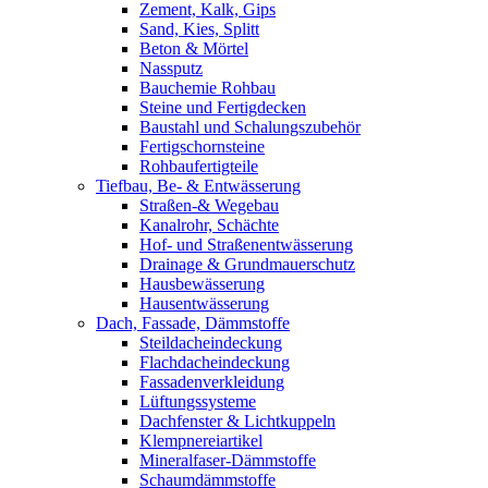
Zement, Kalk, Gips
Sand, Kies, Splitt
Beton & Mörtel
Nassputz
Bauchemie Rohbau
Steine und Fertigdecken
Baustahl und Schalungszubehör
Fertigschornsteine
Rohbaufertigteile
Tiefbau, Be- & Entwässerung
Straßen-& Wegebau
Kanalrohr, Schächte
Hof- und Straßenentwässerung
Drainage & Grundmauerschutz
Hausbewässerung
Hausentwässerung
Dach, Fassade, Dämmstoffe
Steildacheindeckung
Flachdacheindeckung
Fassadenverkleidung
Lüftungssysteme
Dachfenster & Lichtkuppeln
Klempnereiartikel
Mineralfaser-Dämmstoffe
Schaumdämmstoffe