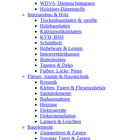
WDVS, Dämmschüttungen
Holzfaser-Dämmstoffe
Innenausbau & Holz
Trockenbauplatten & -profile
Holzbauplatten
Kalziumsilikatplatten
KVH, BSH
Schnittholz
Hobelware & Leisten
Innenverkleidungen
Bodenbeläge
Tapeten & Deko
Farben, Lacke, Putze
Fliesen, Sanitär & Haustechnik
Keramik
Kleben, Fugen & Fliesenzubehör
Sanitärelemente
Badausstattung
Heizung
Elektrogeräte
Elektroinstallation
Lampen & Leuchten
Bauelemente
Zimmertüren & Zargen
Sonstige Türen & Zargen