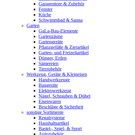
Garagentore & Zubehör
Fenster
Küche
Schwimmbad & Sauna
Garten
GaLa-Bau-Elemente
Gartenzäune
Gartengeräte
Pflanzgefäße & Zierartikel
Garten- und Freizeitartikel
Dünger, Erden
Sämereien
Tierzubehör
Werkzeug, Geräte & Kleineisen
Handwerkzeuge
Baugeräte
Elektrowerkzeug
Nägel, Schrauben & Dübel
Eisenwaren
Beschläge & Sicherheit
sonstige Sortimente
Regalsysteme
Haushaltsartikel
Bastel-, Spiel- & Sport
Autozubehör