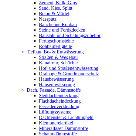
Zement, Kalk, Gips
Sand, Kies, Splitt
Beton & Mörtel
Nassputz
Bauchemie Rohbau
Steine und Fertigdecken
Baustahl und Schalungszubehör
Fertigschornsteine
Rohbaufertigteile
Tiefbau, Be- & Entwässerung
Straßen-& Wegebau
Kanalrohr, Schächte
Hof- und Straßenentwässerung
Drainage & Grundmauerschutz
Hausbewässerung
Hausentwässerung
Dach, Fassade, Dämmstoffe
Steildacheindeckung
Flachdacheindeckung
Fassadenverkleidung
Lüftungssysteme
Dachfenster & Lichtkuppeln
Klempnereiartikel
Mineralfaser-Dämmstoffe
Schaumdämmstoffe