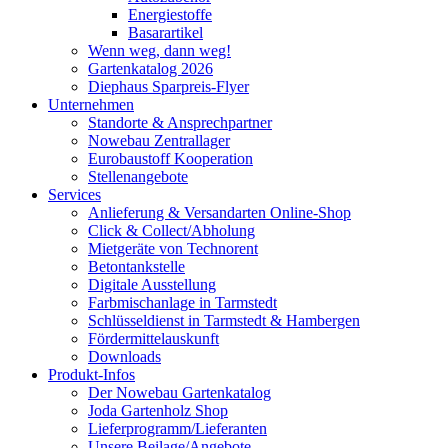
Energiestoffe
Basarartikel
Wenn weg, dann weg!
Gartenkatalog 2026
Diephaus Sparpreis-Flyer
Unternehmen
Standorte & Ansprechpartner
Nowebau Zentrallager
Eurobaustoff Kooperation
Stellenangebote
Services
Anlieferung & Versandarten Online-Shop
Click & Collect/Abholung
Mietgeräte von Technorent
Betontankstelle
Digitale Ausstellung
Farbmischanlage in Tarmstedt
Schlüsseldienst in Tarmstedt & Hambergen
Fördermittelauskunft
Downloads
Produkt-Infos
Der Nowebau Gartenkatalog
Joda Gartenholz Shop
Lieferprogramm/Lieferanten
Unsere Beilage/Angebote