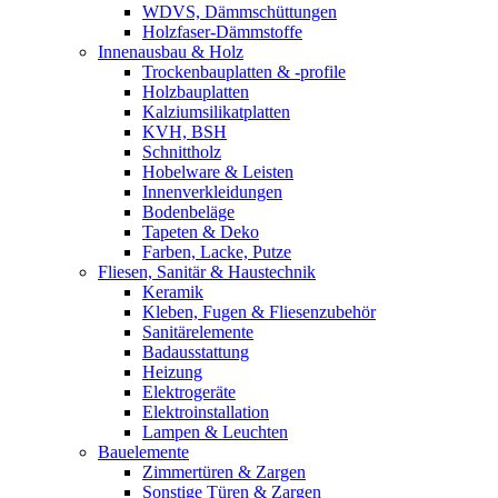
WDVS, Dämmschüttungen
Holzfaser-Dämmstoffe
Innenausbau & Holz
Trockenbauplatten & -profile
Holzbauplatten
Kalziumsilikatplatten
KVH, BSH
Schnittholz
Hobelware & Leisten
Innenverkleidungen
Bodenbeläge
Tapeten & Deko
Farben, Lacke, Putze
Fliesen, Sanitär & Haustechnik
Keramik
Kleben, Fugen & Fliesenzubehör
Sanitärelemente
Badausstattung
Heizung
Elektrogeräte
Elektroinstallation
Lampen & Leuchten
Bauelemente
Zimmertüren & Zargen
Sonstige Türen & Zargen